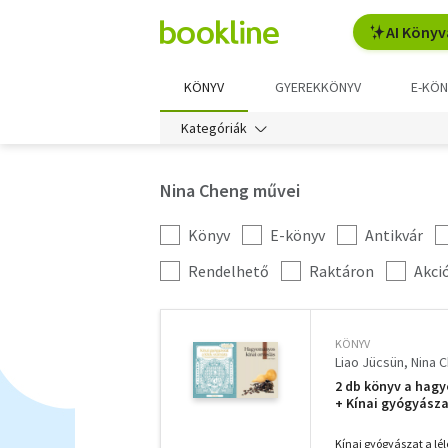
AI Könyv
KÖNYV
GYEREKKÖNYV
E-KÖN
Kategóriák
Nina Cheng művei
Könyv
E-könyv
Antikvár
Kategória
szűrés
További
Rendelhető
Raktáron
Akci
szűrők
KÖNYV
Liao Jücsün
Nina 
2 db könyv a hagy
+ Kínai gyógyász
útmutató a mentá
segítségével
Kínai gyógyászat a l