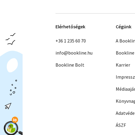
Elérhetőségek
Cégünk
+36 1 235 60 70
A Bookli
info@bookline.hu
Bookline
Bookline Bolt
Karrier
Impress
Médiaajá
Könyvnag
Adatvéd
ÁSZF