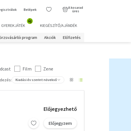
A kosarad
egisztrálok
Belépek
üres
új
GYEREKJÁTÉK
KIEGÉSZÍTŐ/AJÁNDÉK
örzsvásárlói program
Akciók
Előfizetés
dcast
Film
Zene
dezés:
Kiadási év szerint növekvő
Előjegyezhető
Előjegyzem