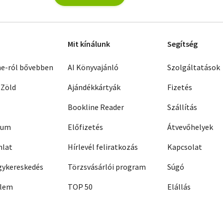
Mit kínálunk
Segítség
ne-ról bővebben
AI Könyvajánló
Szolgáltatások
 Zöld
Ajándékkártyák
Fizetés
Bookline Reader
Szállítás
zum
Előfizetés
Átvevőhelyek
nlat
Hírlevél feliratkozás
Kapcsolat
ykereskedés
Törzsvásárlói program
Súgó
elem
TOP 50
Elállás