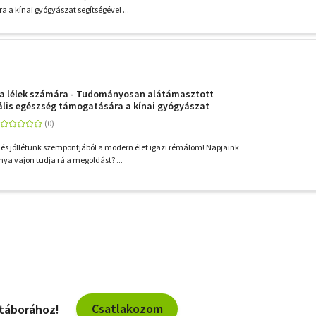
 a kínai gyógyászat segítségével ...
 a lélek számára - Tudományosan alátámasztott
lis egészség támogatására a kínai gyógyászat
és jóllétünk szempontjából a modern élet igazi rémálom! Napjaink
a vajon tudja rá a megoldást? ...
További
szűrők
Csatlakozom
 táborához!