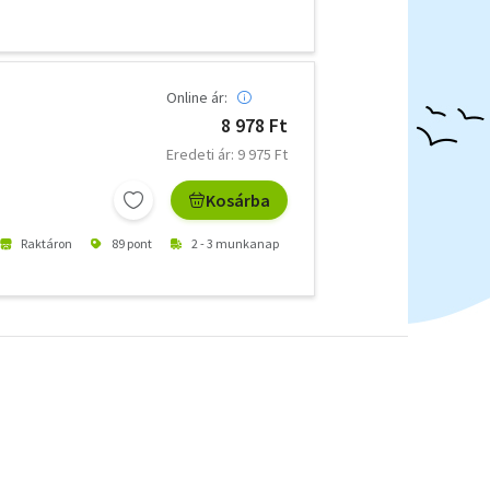
Online ár:
8 978 Ft
Eredeti ár: 9 975 Ft
Kosárba
Raktáron
89 pont
2 - 3 munkanap