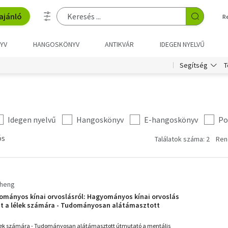
ajánló
R
YV
HANGOSKÖNYV
ANTIKVÁR
IDEGEN NYELVŰ
T
Segítség
Idegen nyelvű
Hangoskönyv
E-hangoskönyv
Po
ós
Találatok száma: 2
Ren
Cheng
ományos kínai orvoslásról: Hagyományos kínai orvoslás
at a lélek számára - Tudományosan alátámasztott
lis egészség támogatására a kínai gyógyászat
élek számára - Tudományosan alátámasztott útmutató a mentális