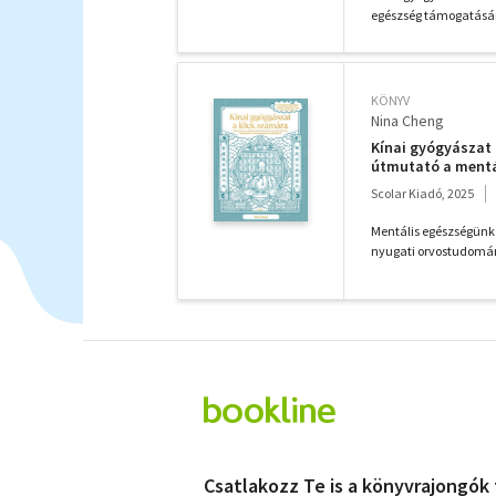
egészség támogatására
KÖNYV
Nina Cheng
Kínai gyógyászat
útmutató a mentá
segítségével
Scolar Kiadó, 2025
Mentális egészségünk 
nyugati orvostudomány
Csatlakozz Te is a könyvrajongók