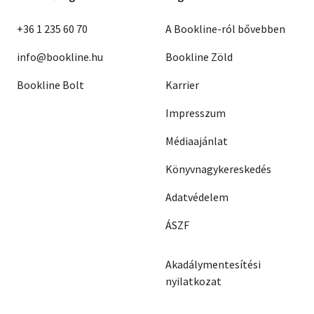
+36 1 235 60 70
A Bookline-ról bővebben
info@bookline.hu
Bookline Zöld
Bookline Bolt
Karrier
Impresszum
Médiaajánlat
Könyvnagykereskedés
Adatvédelem
ÁSZF
Akadálymentesítési
nyilatkozat