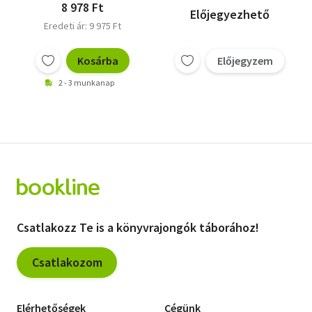
gyógyászat
Tudományosan
8 978 Ft
Előjegyezhető
segítségével
alátámasztott
Eredeti ár: 9 975 Ft
útmutató a mentális
egészség
támogatására a kínai
Kosárba
Előjegyzem
gyógyászat
2 - 3 munkanap
segítségével
Csatlakozz Te is a könyvrajongók táborához!
Csatlakozom
Elérhetőségek
Cégünk