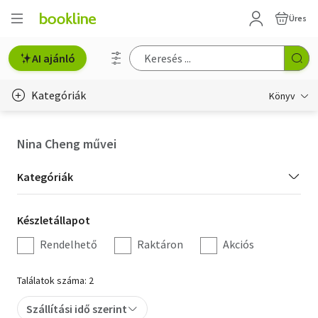
Üres
AI ajánló
Kategóriák
Könyv
Életmód, egészség
Nina Cheng művei
Erotika
Kategória
Kategóriák
Gyermek- és ifjúsági
szűrés
Készletállapot
Készletállapot
Hobbi, szabadidő
szűrés
Rendelhető
Raktáron
Akciós
Irodalom
Találatok száma: 2
Művészet
Szállítási idő szerint
Szakkönyv