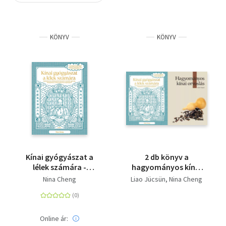
Szótár, nyelvkönyv
KÖNYV
KÖNYV
Tankönyv, segédkönyv
Társadalomtudomány
Természettudomány
Történelem
Vallás
Kínai gyógyászat a
2 db könyv a
lélek számára -
hagyományos kínai
Tudományosan
orvoslásról:
Nina Cheng
Liao Jücsün
Nina Cheng
alátámasztott
Hagyományos kínai
útmutató a mentális
orvoslás + Kínai
egészség
gyógyászat a lélek
támogatására a kínai
számára -
Online ár: