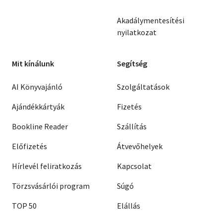
Akadálymentesítési
nyilatkozat
Mit kínálunk
Segítség
AI Könyvajánló
Szolgáltatások
Ajándékkártyák
Fizetés
Bookline Reader
Szállítás
Előfizetés
Átvevőhelyek
Hírlevél feliratkozás
Kapcsolat
Törzsvásárlói program
Súgó
TOP 50
Elállás