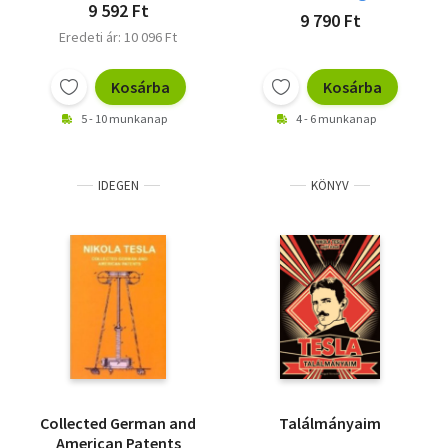
9 592 Ft
9 790 Ft
Eredeti ár: 10 096 Ft
Kosárba
Kosárba
5 - 10 munkanap
4 - 6 munkanap
IDEGEN
KÖNYV
Collected German and
Találmányaim
American Patents