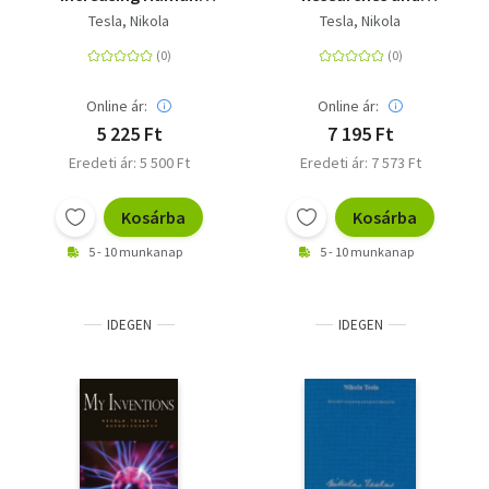
Energy
Writings of Nikola
Tesla, Nikola
Tesla, Nikola
Tesla
Online ár:
Online ár:
5 225 Ft
7 195 Ft
Eredeti ár: 5 500 Ft
Eredeti ár: 7 573 Ft
Kosárba
Kosárba
5 - 10 munkanap
5 - 10 munkanap
IDEGEN
IDEGEN