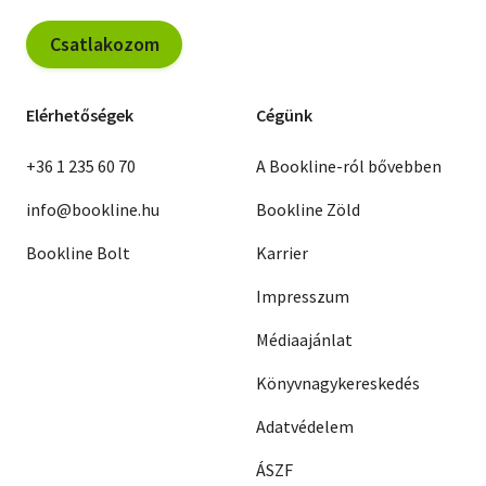
Csatlakozom
Elérhetőségek
Cégünk
+36 1 235 60 70
A Bookline-ról bővebben
info@bookline.hu
Bookline Zöld
Bookline Bolt
Karrier
Impresszum
Médiaajánlat
Könyvnagykereskedés
Adatvédelem
ÁSZF