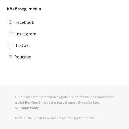
Közösségi média
Facebook
Instagram
Tiktok
Youtube
Oldalaink bármely tartalmi és grafikai elemének felhasználásához
a Libri-Bookline Zrt. előzetes írásbeli engedélye szükséges.
SSL tanúsítvány
© 2001 - 2026, Libri-Bookline Zrt. Minden jog fenntartva.