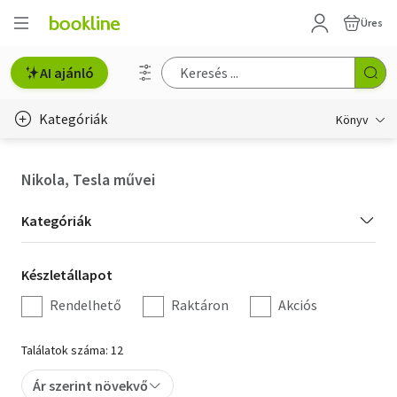
Üres
AI ajánló
Kategóriák
Könyv
Életmód, egészség
Nikola, Tesla művei
Erotika
Kategória
Kategóriák
Gyermek- és ifjúsági
szűrés
Készletállapot
Készletállapot
Hobbi, szabadidő
szűrés
Rendelhető
Raktáron
Akciós
Irodalom
Találatok száma: 12
Művészet
Ár szerint növekvő
Szakkönyv