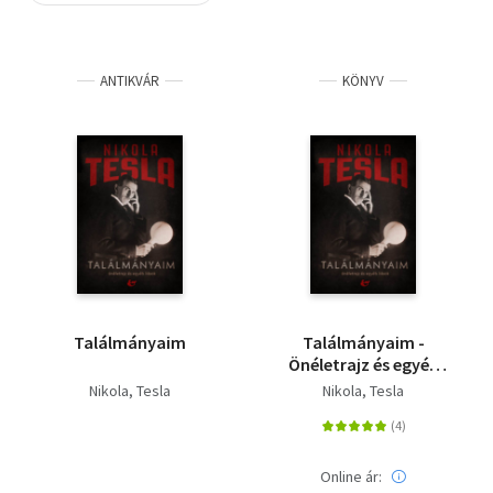
Szótár, nyelvkönyv
ANTIKVÁR
KÖNYV
Tankönyv, segédkönyv
Társadalomtudomány
Természettudomány
Történelem
Vallás
Találmányaim
Találmányaim -
Önéletrajz és egyéb
írások
Nikola, Tesla
Nikola, Tesla
Online ár: