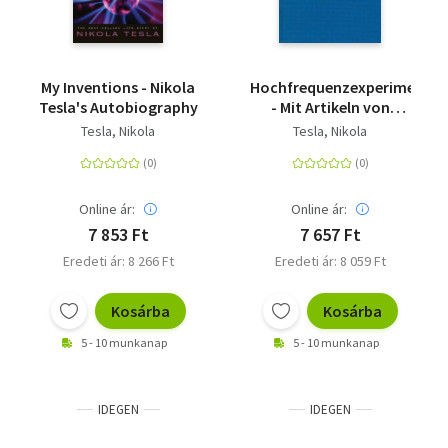
My Inventions - Nikola
Hochfrequenzexperimente
Tesla's Autobiography
- Mit Artikeln von
Childress, David über
Tesla, Nikola
Tesla, Nikola
Teslas Todesstrahlen
und seine
Energietechnik
Online ár:
Online ár:
7 853 Ft
7 657 Ft
Eredeti ár: 8 266 Ft
Eredeti ár: 8 059 Ft
Kosárba
Kosárba
5 - 10 munkanap
5 - 10 munkanap
IDEGEN
IDEGEN