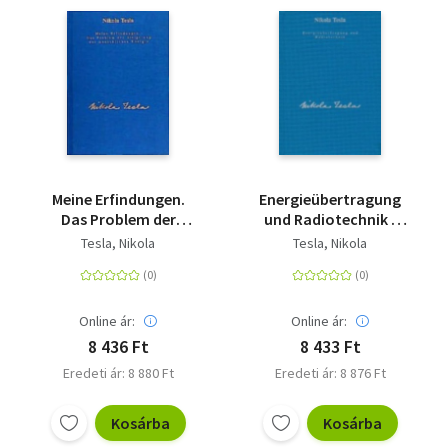
Meine Erfindungen.
Energieübertragung
Das Problem der
und Radiotechnik -
Steigerung der
Informationsübermittlung
Tesla, Nikola
Tesla, Nikola
menschlichen Energie -
und Methoden der
Die Autobiographie
Energieerzeugung
mit einem Artikel über
die diversen
Online ár:
Online ár:
Energieerzeugungsmethoden
8 436 Ft
8 433 Ft
Eredeti ár: 8 880 Ft
Eredeti ár: 8 876 Ft
Kosárba
Kosárba