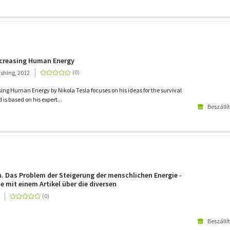
ncreasing Human Energy
ishing, 2012
ing Human Energy by Nikola Tesla focuses on his ideas for the survival
is based on his expert...
Beszállí
. Das Problem der Steigerung der menschlichen Energie -
e mit einem Artikel über die diversen
gsmethoden
Beszállí