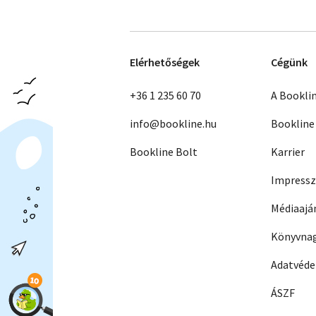
Elérhetőségek
Cégünk
+36 1 235 60 70
A Bookli
info@bookline.hu
Bookline
Bookline Bolt
Karrier
Impress
Médiaajá
Könyvnag
Adatvéd
ÁSZF