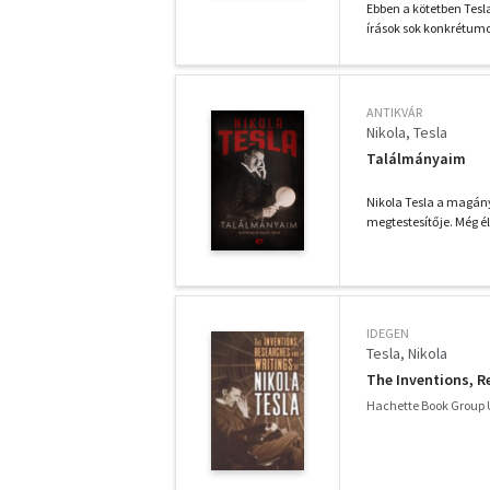
Ebben a kötetben Tesl
írások sok konkrétumot
ANTIKVÁR
Nikola, Tesla
Találmányaim
Nikola Tesla a magány
megtestesítője. Még él
IDEGEN
Tesla, Nikola
The Inventions, R
Hachette Book Group 