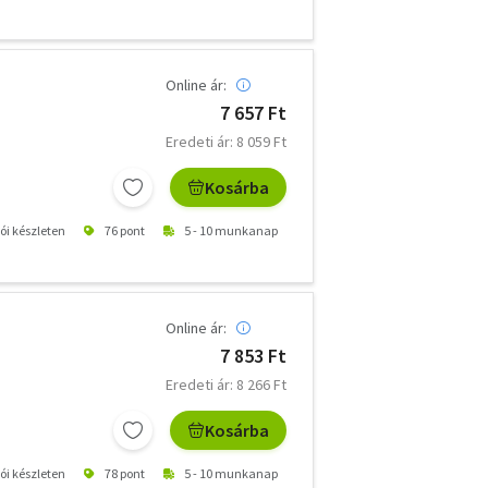
Online ár:
7 657 Ft
Eredeti ár: 8 059 Ft
Kosárba
tói készleten
76 pont
5 - 10 munkanap
Online ár:
7 853 Ft
Eredeti ár: 8 266 Ft
Kosárba
tói készleten
78 pont
5 - 10 munkanap