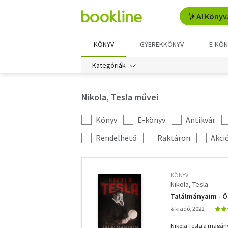
AI Könyv
KÖNYV
GYEREKKÖNYV
E-KÖN
Kategóriák
Nikola, Tesla művei
Könyv
E-könyv
Antikvár
Kategória
szűrés
További
Rendelhető
Raktáron
Akci
szűrők
KÖNYV
Nikola, Tesla
Találmányaim - Ön
& kiadó, 2022
Nikola Tesla a magány