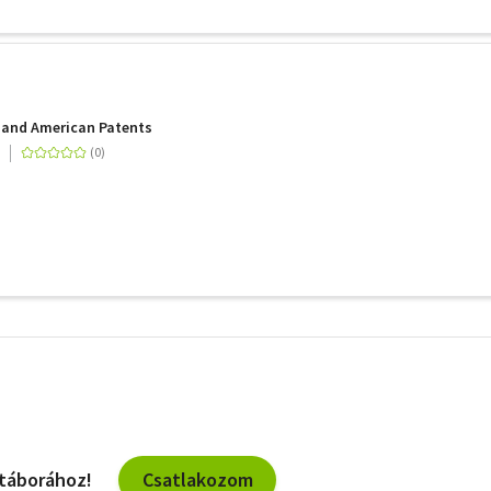
 and American Patents
További
szűrők
Csatlakozom
 táborához!