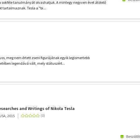
a sokféle tanulmányát olvashatjuk. A mintegy negyven évet átölelő
 tartalmaznak. Tesla a "bi...
os, meg nem értett zseni figurájának egyik legismertebb
etében legendává vált, mely státuszért...
esearches and Writings of Nikola Tesla
USA, 2015
Beszállí