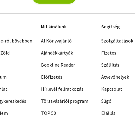
Mit kínálunk
Segítség
ne-ról bővebben
AI Könyvajánló
Szolgáltatások
 Zöld
Ajándékkártyák
Fizetés
Bookline Reader
Szállítás
zum
Előfizetés
Átvevőhelyek
nlat
Hírlevél feliratkozás
Kapcsolat
ykereskedés
Törzsvásárlói program
Súgó
elem
TOP 50
Elállás