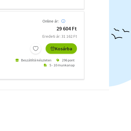
Online ár:
29 604 Ft
Eredeti ár: 31 162 Ft
Kosárba
Beszállítói készleten
296 pont
5 - 10 munkanap