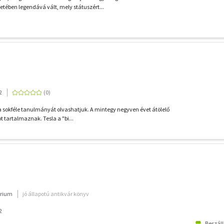
etében legendává vált, mely státuszért...
2
a sokféle tanulmányát olvashatjuk. A mintegy negyven évet átölelő
 tartalmaznak. Tesla a "bi...
rium
jó állapotú antikvár könyv
2
Beszáll