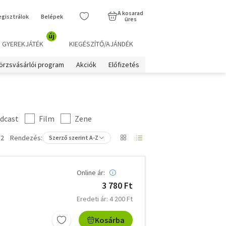
A kosarad
egisztrálok
Belépek
üres
új
GYEREKJÁTÉK
KIEGÉSZÍTŐ/AJÁNDÉK
örzsvásárlói program
Akciók
Előfizetés
dcast
Film
Zene
12
Rendezés:
Szerző szerint A-Z
Online ár:
3 780 Ft
Eredeti ár: 4 200 Ft
Kosárba