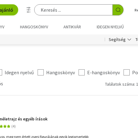
ajánló
R
YV
HANGOSKÖNYV
ANTIKVÁR
IDEGEN NYELVŰ
T
Segítség
Idegen nyelvű
Hangoskönyv
E-hangoskönyv
Po
ós
Találatok száma: 
életrajz és egyéb írások
os, meg nem értett zseni figurájának egyik legismertebb