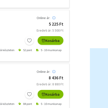
Online ár:
5 225 Ft
Eredeti ár: 5 500 Ft
Kosárba
tói készleten
52 pont
5 - 10 munkanap
Online ár:
8 436 Ft
Eredeti ár: 8 880 Ft
Kosárba
tói készleten
84 pont
5 - 10 munkanap