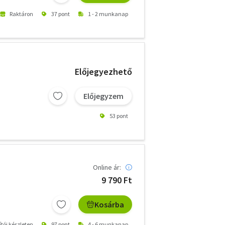
Raktáron
37 pont
1 - 2 munkanap
Előjegyezhető
Előjegyzem
53 pont
Online ár:
9 790 Ft
Kosárba
ítói készleten
97 pont
4 - 6 munkanap