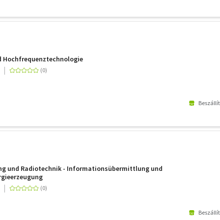
 Hochfrequenztechnologie
Beszállí
ng und Radiotechnik - Informationsübermittlung und
rgieerzeugung
Beszállí