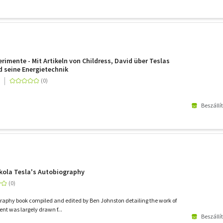
imente - Mit Artikeln von Childress, David über Teslas
 seine Energietechnik
Beszállí
ikola Tesla's Autobiography
ography book compiled and edited by Ben Johnston detailing the work of
ent was largely drawn f...
Beszállí