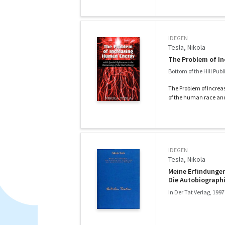
IDEGEN
Tesla, Nikola
The Problem of I
Bottom of the Hill Publ
The Problem of Increas
of the human race and 
IDEGEN
Tesla, Nikola
Meine Erfindungen
Die Autobiographi
Energieerzeugun
In Der Tat Verlag, 1997