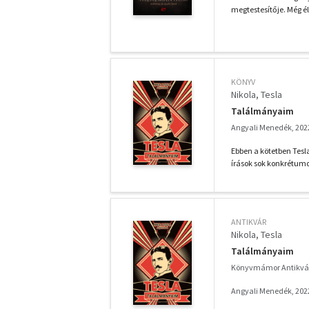
megtestesítője. Még él
KÖNYV
Nikola, Tesla
Találmányaim
Angyali Menedék, 202
Ebben a kötetben Tesl
írások sok konkrétumot
ANTIKVÁR
Nikola, Tesla
Találmányaim
Könyvmámor Antikvá
Angyali Menedék, 202