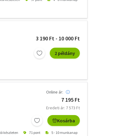
3 190 Ft - 10 000 Ft
2 példány
Online ár:
7 195 Ft
Eredeti ár: 7 573 Ft
Kosárba
tói készleten
71 pont
5 - 10 munkanap