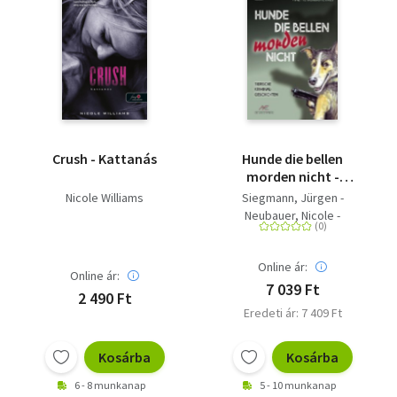
Crush - Kattanás
Hunde die bellen
morden nicht -
Tierische
Nicole Williams
Siegmann, Jürgen -
Kriminalgeschichten
Neubauer, Nicole -
Wilbertz, Jutta -
Schleheck, Regina -
Online ár:
Haese, Ute - Kohl, Erwin -
Online ár:
Denzau, Heike - Godazgar,
7 039 Ft
2 490 Ft
Peter - Breuer, Guido M. -
Eredeti ár: 7 409 Ft
Meyer, Frank P. - Ehlers,
Jürgen - Schwohl, Anette -
Kosárba
Kosárba
Pistor, Elke - Williams,
Fenna - Friesenhahn, Peter
6 - 8 munkanap
5 - 10 munkanap
- Kramp, Ralf