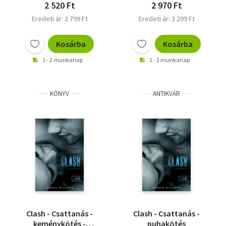
2 520 Ft
2 970 Ft
Eredeti ár: 2 799 Ft
Eredeti ár: 3 299 Ft
Kosárba
Kosárba
1 - 2 munkanap
1 - 2 munkanap
KÖNYV
ANTIKVÁR
Clash - Csattanás -
Clash - Csattanás -
keménykötés -
puhakötés