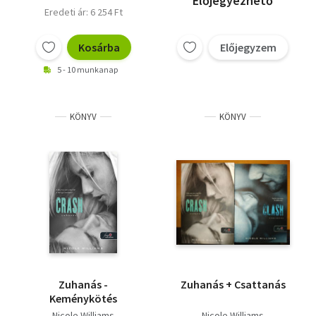
Előjegyezhető
Eredeti ár: 6 254 Ft
Kosárba
Előjegyzem
5 - 10 munkanap
KÖNYV
KÖNYV
Zuhanás -
Zuhanás + Csattanás
Keménykötés
Nicole Williams
Nicole Williams