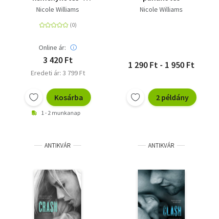
Zuhanás 2.
Nicole Williams
Nicole Williams
Online ár:
3 420 Ft
1 290 Ft - 1 950 Ft
Eredeti ár: 3 799 Ft
Kosárba
2 példány
1 - 2 munkanap
ANTIKVÁR
ANTIKVÁR