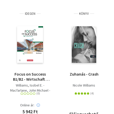
IDEGEN
KÖNYV
Focus on Success
Zuhanás - Crash
B1/B2 - Wirtschaft -
Workbook mit Audios
Williams, Isobel E. -
Nicole Williams
online 5th edition
Macfarlane, John Michael -
Benford, Michael - Hyde-
Kull, Nicole
Online ár:
5 942 Ft