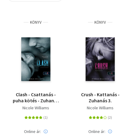
Szótár, nyelvkönyv
KÖNYV
KÖNYV
Tankönyv, segédkönyv
Társadalomtudomány
Természettudomány
Történelem
Vallás
Clash - Csattanás -
Crush - Kattanás -
puha kötés - Zuhanás
Zuhanás 3.
2.
Nicole Williams
Nicole Williams
Online ár:
Online ár: