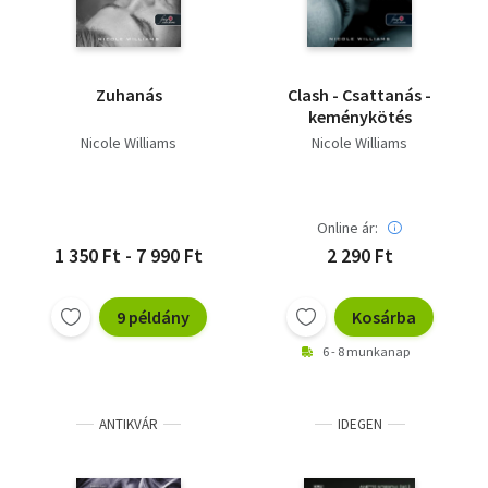
Zuhanás
Clash - Csattanás -
keménykötés
Nicole Williams
Nicole Williams
Online ár:
1 350 Ft - 7 990 Ft
2 290 Ft
9 példány
Kosárba
6 - 8 munkanap
ANTIKVÁR
IDEGEN