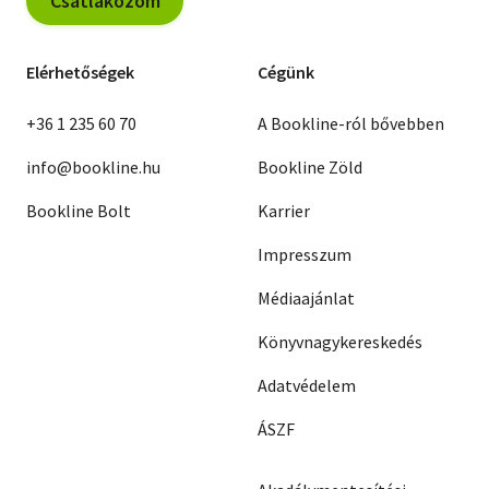
Csatlakozom
Elérhetőségek
Cégünk
+36 1 235 60 70
A Bookline-ról bővebben
info@bookline.hu
Bookline Zöld
Bookline Bolt
Karrier
Impresszum
Médiaajánlat
Könyvnagykereskedés
Adatvédelem
ÁSZF