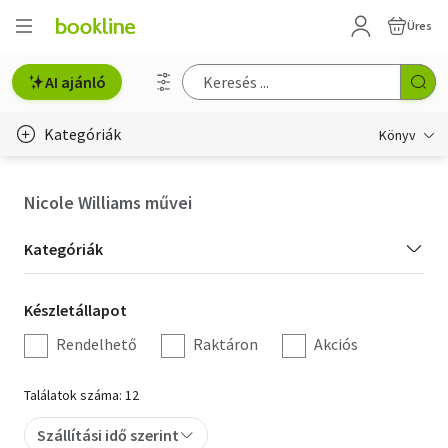
Üres
AI ajánló
Kategóriák
Könyv
Életmód, egészség
Nicole Williams művei
Erotika
Kategória
Kategóriák
Gyermek- és ifjúsági
szűrés
Készletállapot
Készletállapot
Hobbi, szabadidő
szűrés
Rendelhető
Raktáron
Akciós
Irodalom
Találatok száma: 12
Művészet
Szállítási idő szerint
Szakkönyv