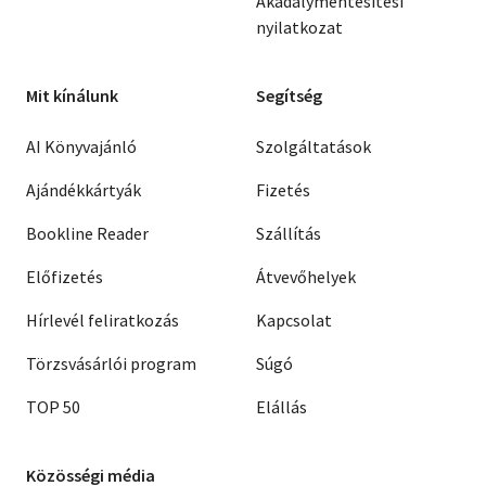
Akadálymentesítési
nyilatkozat
Mit kínálunk
Segítség
AI Könyvajánló
Szolgáltatások
Ajándékkártyák
Fizetés
Bookline Reader
Szállítás
Előfizetés
Átvevőhelyek
Hírlevél feliratkozás
Kapcsolat
Törzsvásárlói program
Súgó
TOP 50
Elállás
Közösségi média