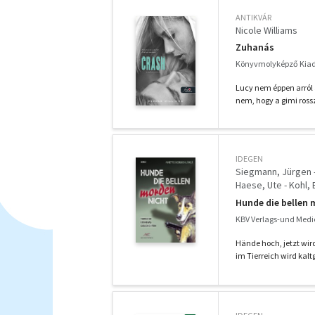
ANTIKVÁR
Nicole Williams
Zuhanás
Könyvmolyképző Kiadó
Lucy nem éppen arról á
nem, hogy a gimi rossz
IDEGEN
Siegmann, Jürgen - 
Haese, Ute - Kohl, 
Meyer, Frank P. - Eh
Hunde die bellen 
Fenna - Friesenhah
KBV Verlags-und Medi
Hände hoch, jetzt wird
im Tierreich wird kal