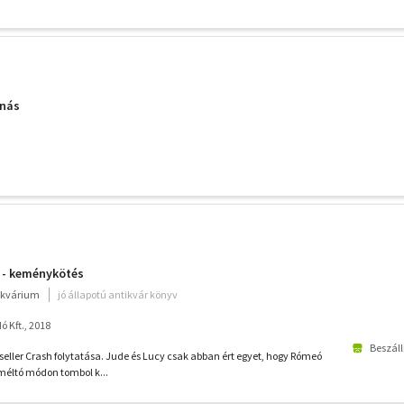
anás
 - keménykötés
ikvárium
jó állapotú antikvár könyv
 Kft., 2018
Beszáll
seller Crash folytatása. Jude és Lucy csak abban ért egyet, hogy Rómeó
 méltó módon tombol k...