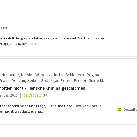
 Kft.
lmodott, hogy új iskolában kezdje az utolsó évet. Arról pedig pláne
fiúja, Jude Ryder leriban...
Neubauer, Nicole - Wilbertz, Jutta - Schleheck, Regina -
Erwin - Denzau, Heike - Godazgar, Peter - Breuer, Guido M. -
lers, Jürgen - Schwohl, Anette - Pistor, Elke - Williams,
morden nicht - Tierische Kriminalgeschichten
n, Peter - Kramp, Ralf
enges, 2020
 es tierisch!Frosch und Fliege, Fuchs und Hase, Löwe und Gazelle ...
Beszállí
tgemacht, was das Zeug hä...