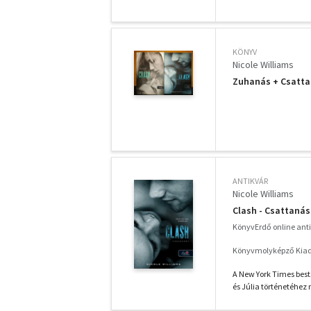
KÖNYV
Nicole Williams
Zuhanás + Csatt
ANTIKVÁR
Nicole Williams
Clash - Csattanás
KönyvErdő online ant
Könyvmolyképző Kiadó
A New York Times best
és Júlia történetéhez