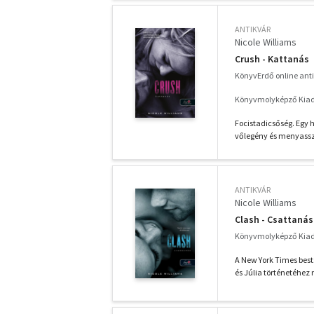
ANTIKVÁR
Nicole Williams
Crush - Kattanás
KönyvErdő online ant
Könyvmolyképző Kiadó
Focistadicsőség. Egy 
vőlegény és menyasszon
ANTIKVÁR
Nicole Williams
Clash - Csattanás
Könyvmolyképző Kiadó
A New York Times best
és Júlia történetéhez