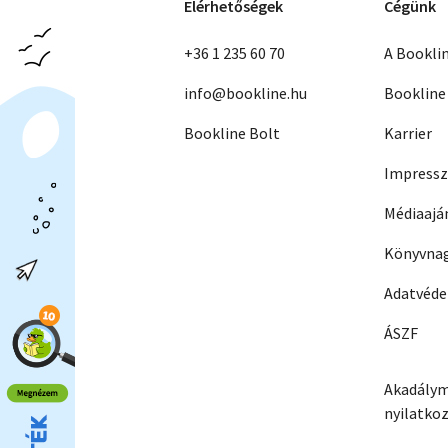
Elérhetőségek
Cégünk
+36 1 235 60 70
A Bookli
info@bookline.hu
Bookline
Bookline Bolt
Karrier
Impress
Médiaajá
Könyvnag
Adatvéd
ÁSZF
Akadálym
nyilatko