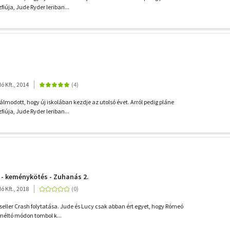
fiúja, Jude Ryder leriban...
 Kft., 2014
lmodott, hogy új iskolában kezdje az utolsó évet. Arról pedig pláne
fiúja, Jude Ryder leriban...
 - keménykötés - Zuhanás 2.
 Kft., 2018
seller Crash folytatása. Jude és Lucy csak abban ért egyet, hogy Rómeó
 méltó módon tombol k...