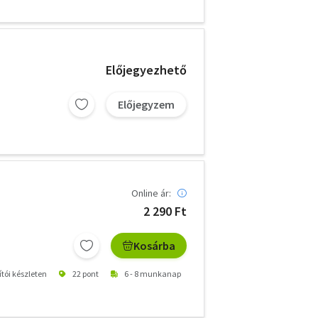
Előjegyezhető
Előjegyzem
Online ár:
2 290 Ft
Kosárba
ítói készleten
22 pont
6 - 8 munkanap