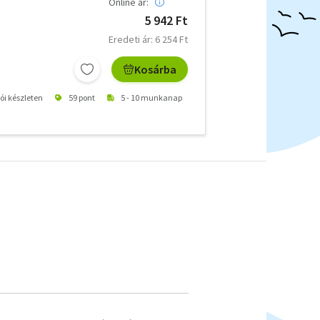
Online ár:
5 942 Ft
Eredeti ár: 6 254 Ft
Kosárba
tói készleten
59 pont
5 - 10 munkanap