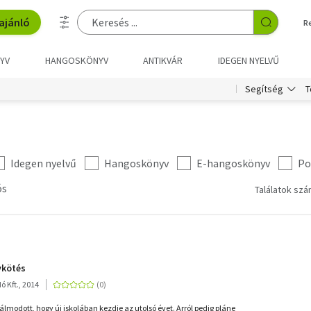
ajánló
R
YV
HANGOSKÖNYV
ANTIKVÁR
IDEGEN NYELVŰ
T
Segítség
Idegen nyelvű
Hangoskönyv
E-hangoskönyv
Po
ós
Találatok szá
ykötés
 Kft., 2014
lmodott, hogy új iskolában kezdje az utolsó évet. Arról pedig pláne