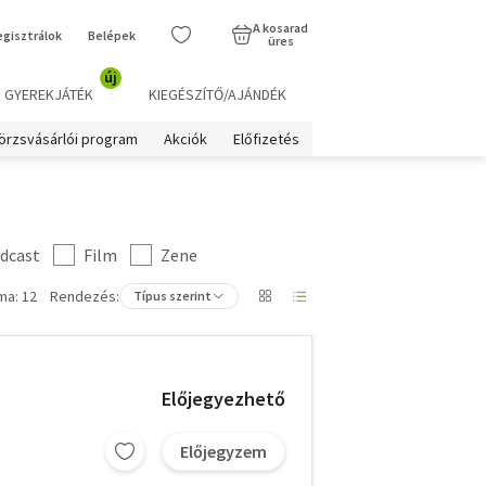
A kosarad
egisztrálok
Belépek
üres
új
GYEREKJÁTÉK
KIEGÉSZÍTŐ/AJÁNDÉK
örzsvásárlói program
Akciók
Előfizetés
dcast
Film
Zene
ma: 12
Rendezés:
Típus szerint
Előjegyezhető
Előjegyzem