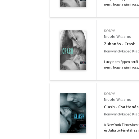
nem, hogy a gimi rossz
KÖNYV
Nicole Williams
Zuhanás - Crash
Könyvmolyképző Kiadó
Lucy nem éppen arról á
nem, hogy a gimi rossz
KÖNYV
Nicole Williams
Clash - Csattanás
Könyvmolyképző Kiadó
A New York Times best
és Júlia történetéhez