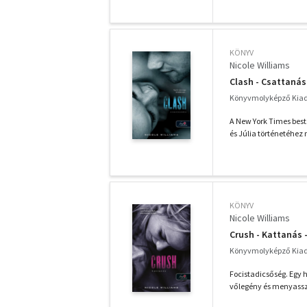
KÖNYV
Nicole Williams
Clash - Csattanás
Könyvmolyképző Kiadó
A New York Times best
és Júlia történetéhez
KÖNYV
Nicole Williams
Crush - Kattanás 
Könyvmolyképző Kiadó
Focistadicsőség. Egy 
vőlegény és menyasszon