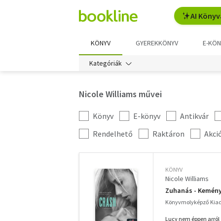
AI Könyv
KÖNYV
GYEREKKÖNYV
E-KÖN
Kategóriák
Nicole Williams művei
Könyv
E-könyv
Antikvár
Kategória
szűrés
További
Rendelhető
Raktáron
Akci
szűrők
KÖNYV
Nicole Williams
Zuhanás - Kemén
Könyvmolyképző Kiadó
Lucy nem éppen arról á