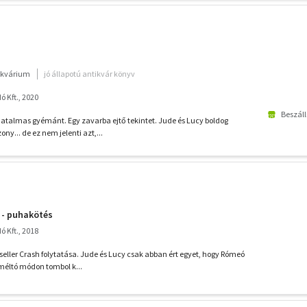
ikvárium
jó állapotú antikvár könyv
 Kft., 2020
Beszáll
hatalmas gyémánt. Egy zavarba ejtő tekintet. Jude és Lucy boldog
y... de ez nem jelenti azt,...
 - puhakötés
 Kft., 2018
seller Crash folytatása. Jude és Lucy csak abban ért egyet, hogy Rómeó
 méltó módon tombol k...