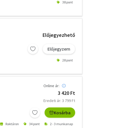
38 pont
Előjegyezhető
Előjegyzem
28 pont
Online ár:
3 420 Ft
Eredeti ár: 3 799 Ft
Kosárba
Raktáron
34 pont
2 - 3 munkanap