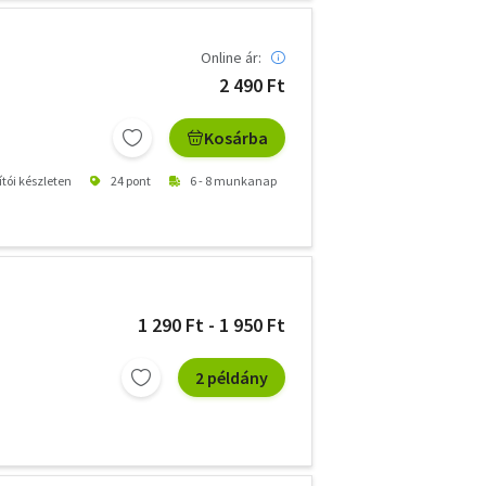
Online ár:
2 490 Ft
Kosárba
ítói készleten
24 pont
6 - 8 munkanap
1 290 Ft - 1 950 Ft
2 példány