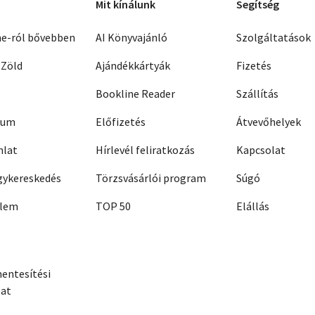
Mit kínálunk
Segítség
ne-ról bővebben
AI Könyvajánló
Szolgáltatások
 Zöld
Ajándékkártyák
Fizetés
Bookline Reader
Szállítás
zum
Előfizetés
Átvevőhelyek
nlat
Hírlevél feliratkozás
Kapcsolat
ykereskedés
Törzsvásárlói program
Súgó
elem
TOP 50
Elállás
entesítési
zat