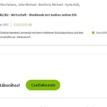
 - Macfarlane, John Michael - Benford, Michael - Hyde-Kull,
B1/B2 - Wirtschaft - Workbook mit Audios online 5th
e, 2017
h Edition bereitet Lernende mit dem mittleren Schulabschluss auf den
Beszállí
ulreife vor.- Intensive P...
További
szűrők
Csatlakozom
 táborához!