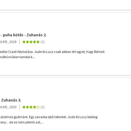
 - puha kötés - Zuhanás 2.
 Kft., 2018
seller Crash folytatása. Jude és Lucy csak abban ért egyet, hogy Rómeó
 méltó módon tombol k...
- Zuhanás 3.
 Kft., 2020
hatalmas gyémánt. Egy zavarba ejtő tekintet. Jude és Lucy boldog
y... de ez nem jelenti azt,...