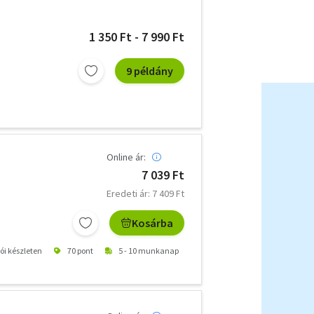
1 350 Ft - 7 990 Ft
9 példány
Online ár:
7 039 Ft
Eredeti ár: 7 409 Ft
Kosárba
tói készleten
70 pont
5 - 10 munkanap