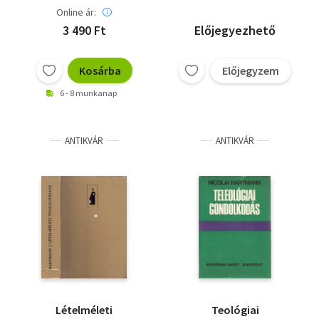
Online ár:
3 490 Ft
Előjegyezhető
Kosárba
Előjegyzem
6 - 8 munkanap
ANTIKVÁR
ANTIKVÁR
Lételméleti
Teológiai