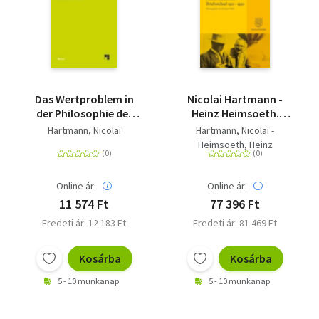
Das Wertproblem in
Nicolai Hartmann -
der Philosophie der
Heinz Heimsoeth.
Gegenwart - Aufsätze
Briefwechsel 1921-
Hartmann, Nicolai
Hartmann, Nicolai -
zu Wert und Sinn
1950
Heimsoeth, Heinz
Online ár:
Online ár:
11 574 Ft
77 396 Ft
Eredeti ár: 12 183 Ft
Eredeti ár: 81 469 Ft
Kosárba
Kosárba
5 - 10 munkanap
5 - 10 munkanap