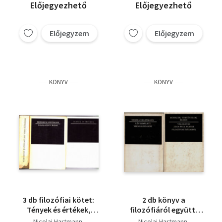
Előjegyezhető
Előjegyezhető
Előjegyzem
Előjegyzem
KÖNYV
KÖNYV
3 db filozófiai kötet:
2 db könyv a
Tények és értékek,
filozófiáról együtt:
Hartmann Lételméleti
Lételméleti
Nicolai Hartmann
Nicolai Hartmann