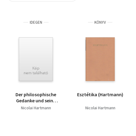
Szótár, nyelvkönyv
IDEGEN
KÖNYV
Tankönyv, segédkönyv
Társadalomtudomány
Természettudomány
Történelem
Vallás
Der philosophische
Esztétika (Hartmann)
Gedanke und seine
Geschichte
Nicolai Hartmann
Nicolai Hartmann