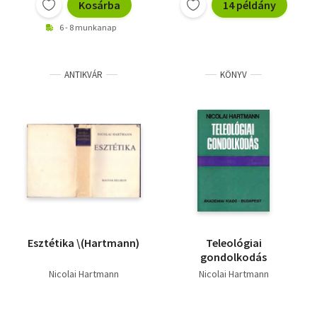
Kosárba
14 példány
6 - 8 munkanap
ANTIKVÁR
KÖNYV
Esztétika \(Hartmann)
Teleológiai
gondolkodás
Nicolai Hartmann
Nicolai Hartmann