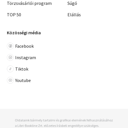
Törzsvásárlói program
Súgó
TOP 50
Elállás
Közösségi média
Facebook
Instagram
Tiktok
Youtube
Oldalaink bármely tartalmi és grafikai elemének felhasználásához
a Libri-Bookline Zrt. előzetes írásbeli engedélye szükséges.