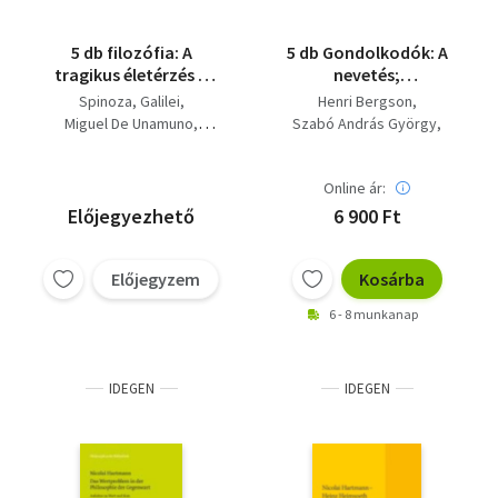
5 db filozófia: A
5 db Gondolkodók: A
tragikus életérzés +
nevetés;
Esztétika + Etika +
Pragmatizmus; A
Spinoza
Galilei
Henri Bergson
Értekezések és
vallás, a puszta ész
Miguel De Unamuno
Szabó András György
filozófiai levelek +
határain belül és más
Rousseau
Immanuel Kant
Matematikai érvelések
írások; A történelmi
Nicolai Hartmann
Wilhelm Dilthey
és bizonyítások
világ felépítése a
Online ár:
Nicolai Hartmann
szellemtudományokban;
Előjegyezhető
6 900 Ft
Lételméleti
vizsgálódások
Előjegyzem
Kosárba
6 - 8 munkanap
IDEGEN
IDEGEN