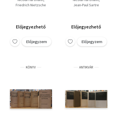
vizsgálódások,
vizsgálódások,
Friedrich Nietzsche
Jean-Paul Sartre
Nietzsche válogatott
Módszer, történelem,
írásai
egyén.(Válogatás
Jean-Paul Sartre
filozófiai írásaiból.)
Előjegyezhető
Előjegyezhető
Előjegyzem
Előjegyzem
KÖNYV
ANTIKVÁR