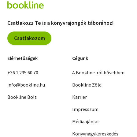
Csatlakozz Te is a könyvrajongók táborához!
Csatlakozom
Elérhetőségek
Cégünk
+36 1 235 60 70
A Bookline-ról bővebben
info@bookline.hu
Bookline Zöld
Bookline Bolt
Karrier
Impresszum
Médiaajánlat
Könyvnagykereskedés