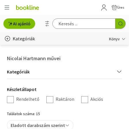
Üres
AI ajánló
Kategóriák
Könyv
Életmód, egészség
Nicolai Hartmann művei
Erotika
Kategória
Kategóriák
Gyermek- és ifjúsági
szűrés
Készletállapot
Készletállapot
Hobbi, szabadidő
szűrés
Rendelhető
Raktáron
Akciós
Irodalom
Találatok száma: 15
Művészet
Eladott darabszám szerint
Szakkönyv