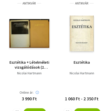
ANTIKVÁR
ANTIKVÁR
Esztétika + Lételméleti
Esztétika
vizsgálódások (2
kötet)
Nicolai Hartmann
Nicolai Hartmann
Online ár:
3 990 Ft
1 060 Ft - 2 350 Ft