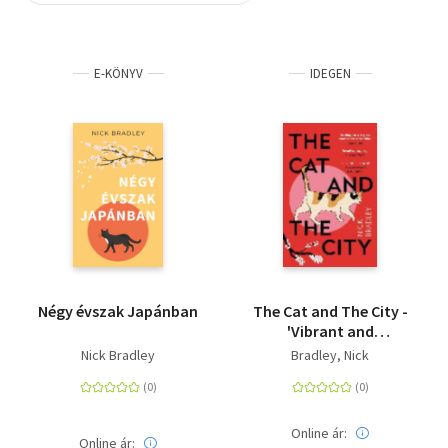
Szótár, nyelvkönyv
E-KÖNYV
IDEGEN
Tankönyv, segédkönyv
Társadalomtudomány
Természettudomány
Történelem
Vallás
Négy évszak Japánban
The Cat and The City -
'Vibrant and
accomplished' David
Nick Bradley
Bradley, Nick
Mitchell
Online ár:
Online ár: