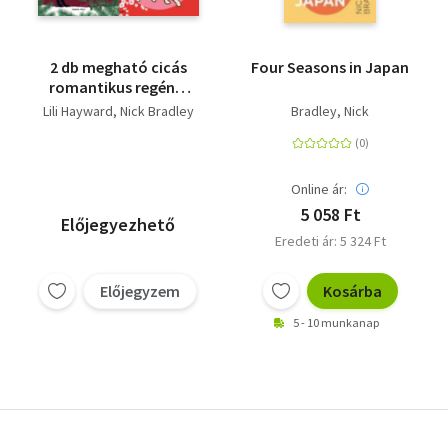
2 db megható cicás
Four Seasons in Japan
romantikus regény:
Macska a karácsonyfa
Lili Hayward
Nick Bradley
Bradley, Nick
alatt + Macska a
városban
Online ár:
5 058 Ft
Előjegyezhető
Eredeti ár: 5 324 Ft
Előjegyzem
Kosárba
5 - 10 munkanap