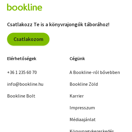
Csatlakozz Te is a könyvrajongók táborához!
Csatlakozom
Elérhetőségek
Cégünk
+36 1 235 60 70
A Bookline-ról bővebben
info@bookline.hu
Bookline Zöld
Bookline Bolt
Karrier
Impresszum
Médiaajánlat
Könyvnagykereskedés