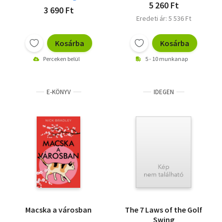
5 260 Ft
3 690 Ft
Eredeti ár: 5 536 Ft
Kosárba
Kosárba
Perceken belül
5 - 10 munkanap
E-KÖNYV
IDEGEN
Macska a városban
The 7 Laws of the Golf
Swing