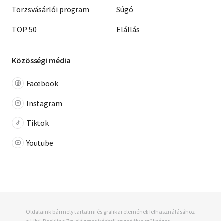
Törzsvásárlói program
Súgó
TOP 50
Elállás
Közösségi média
Facebook
Instagram
Tiktok
Youtube
Oldalaink bármely tartalmi és grafikai elemének felhasználásához
a Libri-Bookline Zrt. előzetes írásbeli engedélye szükséges.