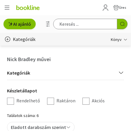
Üres
AI ajánló
Kategóriák
Könyv
Életmód, egészség
Nick Bradley művei
Erotika
Kategória
Kategóriák
Gyermek- és ifjúsági
szűrés
Készletállapot
Készletállapot
Hobbi, szabadidő
szűrés
Rendelhető
Raktáron
Akciós
Irodalom
Találatok száma: 6
Művészet
Eladott darabszám szerint
Szakkönyv