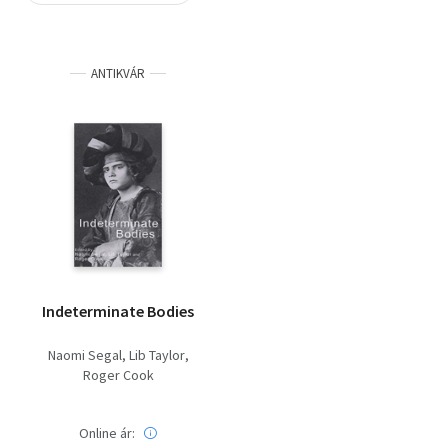
Szótár, nyelvkönyv
ANTIKVÁR
Tankönyv, segédkönyv
Társadalomtudomány
Természettudomány
Történelem
Vallás
Indeterminate Bodies
Naomi Segal
Lib Taylor
Roger Cook
Online ár: