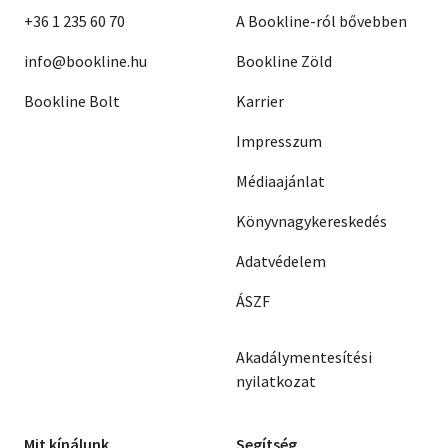
+36 1 235 60 70
A Bookline-ról bővebben
info@bookline.hu
Bookline Zöld
Bookline Bolt
Karrier
Impresszum
Médiaajánlat
Könyvnagykereskedés
Adatvédelem
ÁSZF
Akadálymentesítési
nyilatkozat
Mit kínálunk
Segítség