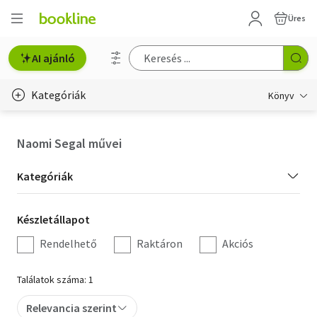
Üres
AI ajánló
Kategóriák
Könyv
Életmód, egészség
Naomi Segal művei
Erotika
Kategória
Kategóriák
Gyermek- és ifjúsági
szűrés
Készletállapot
Készletállapot
Hobbi, szabadidő
szűrés
Rendelhető
Raktáron
Akciós
Irodalom
Találatok száma: 1
Művészet
Relevancia szerint
Szakkönyv