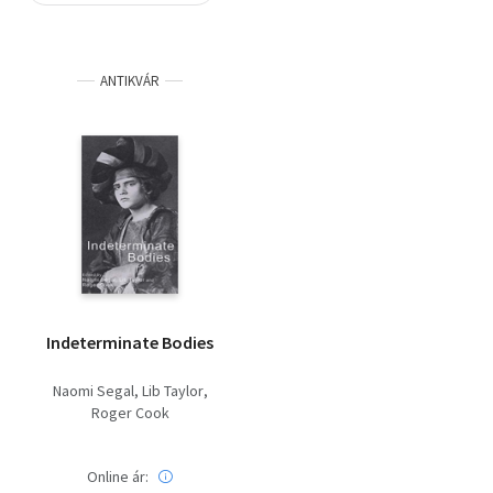
Szótár, nyelvkönyv
ANTIKVÁR
Tankönyv, segédkönyv
Társadalomtudomány
Természettudomány
Történelem
Vallás
Indeterminate Bodies
Naomi Segal
Lib Taylor
Roger Cook
Online ár: