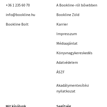
+36 1 235 60 70
A Bookline-ról bővebben
info@bookline.hu
Bookline Zöld
Bookline Bolt
Karrier
Impresszum
Médiaajánlat
Könyvnagykereskedés
Adatvédelem
ÁSZF
Akadálymentesítési
nyilatkozat
Mit kínálunk
Segítség