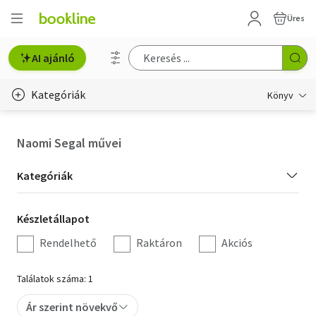
Üres
AI ajánló
Kategóriák
Könyv
Életmód, egészség
Naomi Segal művei
Erotika
Kategória
Kategóriák
Gyermek- és ifjúsági
szűrés
Készletállapot
Készletállapot
Hobbi, szabadidő
szűrés
Rendelhető
Raktáron
Akciós
Irodalom
Találatok száma: 1
Művészet
Ár szerint növekvő
Szakkönyv