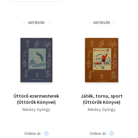
Szótár, nyelvkönyv
ANTIKVÁR
ANTIKVÁR
Tankönyv, segédkönyv
Társadalomtudomány
Természettudomány
Történelem
Vallás
Úttörő ezermesterek
Játék, torna, sport
(Úttörők Könyvei)
(Úttörők Könyve)
Nánásy György
Nánásy György
Online ár:
Online ár: