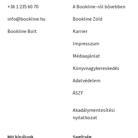
+36 1 235 60 70
A Bookline-ról bővebben
info@bookline.hu
Bookline Zöld
Bookline Bolt
Karrier
Impresszum
Médiaajánlat
Könyvnagykereskedés
Adatvédelem
ÁSZF
Akadálymentesítési
nyilatkozat
Mit kínálunk
Segítség