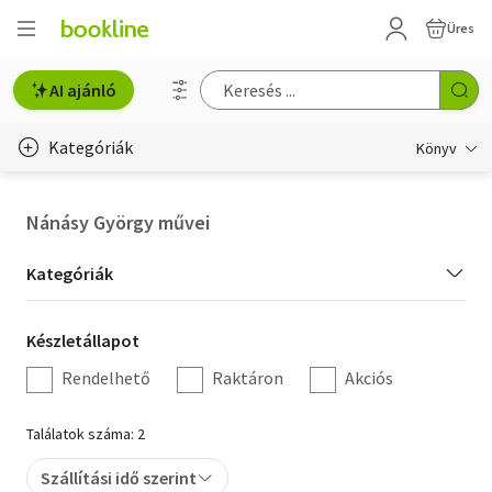
Üres
AI ajánló
Kategóriák
Könyv
Életmód, egészség
Nánásy György művei
Erotika
Kategória
Kategóriák
Gyermek- és ifjúsági
szűrés
Készletállapot
Készletállapot
Hobbi, szabadidő
szűrés
Rendelhető
Raktáron
Akciós
Irodalom
Találatok száma: 2
Művészet
Szállítási idő szerint
Szakkönyv