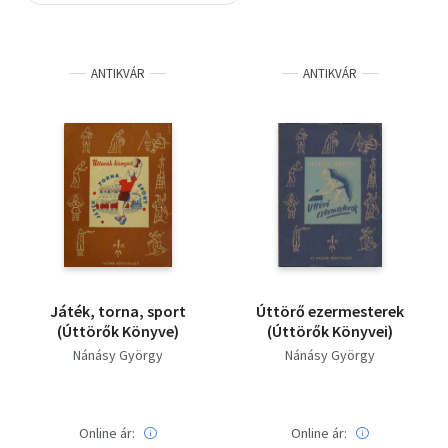
Szótár, nyelvkönyv
ANTIKVÁR
ANTIKVÁR
Tankönyv, segédkönyv
Társadalomtudomány
Természettudomány
Történelem
Vallás
Játék, torna, sport
Úttörő ezermesterek
(Úttörők Könyve)
(Úttörők Könyvei)
Nánásy György
Nánásy György
Online ár:
Online ár: