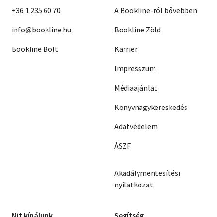
+36 1 235 60 70
A Bookline-ról bővebben
info@bookline.hu
Bookline Zöld
Bookline Bolt
Karrier
Impresszum
Médiaajánlat
Könyvnagykereskedés
Adatvédelem
ÁSZF
Akadálymentesítési
nyilatkozat
Mit kínálunk
Segítség