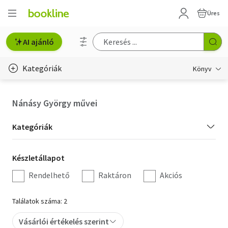
Üres
AI ajánló
Kategóriák
Könyv
Életmód, egészség
Nánásy György művei
Erotika
Kategória
Kategóriák
Gyermek- és ifjúsági
szűrés
Készletállapot
Készletállapot
Hobbi, szabadidő
szűrés
Rendelhető
Raktáron
Akciós
Irodalom
Találatok száma: 2
Művészet
Vásárlói értékelés szerint
Szakkönyv