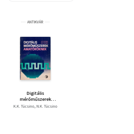
Szótár, nyelvkönyv
ANTIKVÁR
Tankönyv, segédkönyv
Társadalomtudomány
Természettudomány
Történelem
Vallás
Digitális
mérőműszerek
amatőröknek
K.K. Tücsino
N.K. Tücsino