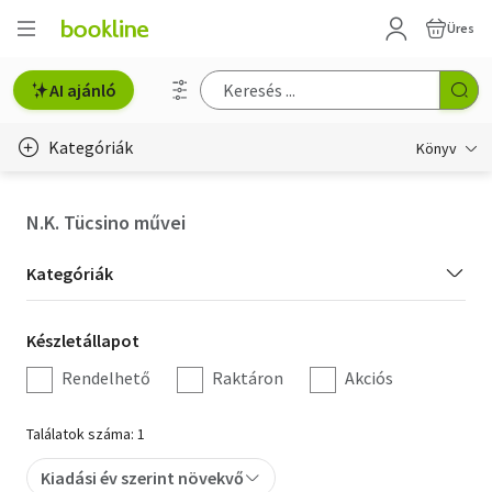
Üres
AI ajánló
Kategóriák
Könyv
Életmód, egészség
N.K. Tücsino művei
Erotika
Kategória
Kategóriák
Gyermek- és ifjúsági
szűrés
Készletállapot
Készletállapot
Hobbi, szabadidő
szűrés
Rendelhető
Raktáron
Akciós
Irodalom
Találatok száma: 1
Művészet
Kiadási év szerint növekvő
Szakkönyv