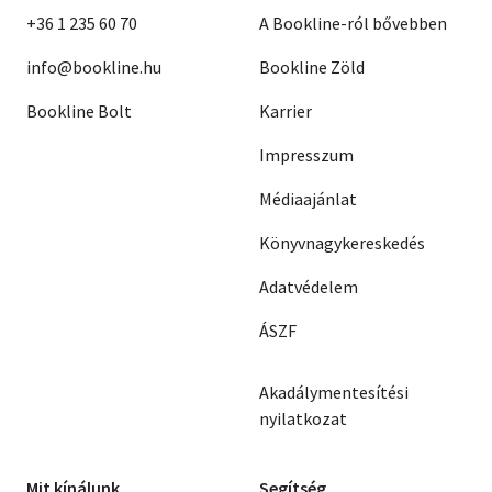
+36 1 235 60 70
A Bookline-ról bővebben
info@bookline.hu
Bookline Zöld
Bookline Bolt
Karrier
Impresszum
Médiaajánlat
Könyvnagykereskedés
Adatvédelem
ÁSZF
Akadálymentesítési
nyilatkozat
Mit kínálunk
Segítség