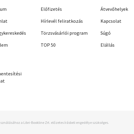
zum
Előfizetés
Átvevőhelyek
nlat
Hírlevél feliratkozás
Kapcsolat
ykereskedés
Törzsvásárlói program
Súgó
elem
TOP 50
Elállás
entesítési
zat
sználásához a Libri-Bookline Zrt. előzetes írásbeli engedélye szükséges.