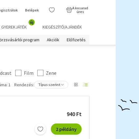
A kosarad
egisztrálok
Belépek
üres
új
GYEREKJÁTÉK
KIEGÉSZÍTŐ/AJÁNDÉK
örzsvásárlói program
Akciók
Előfizetés
dcast
Film
Zene
áma: 1
Rendezés:
Típus szerint
940 Ft
2 példány