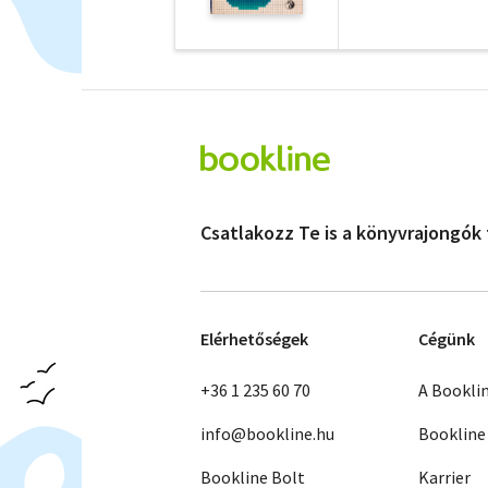
Csatlakozz Te is a könyvrajongók
Elérhetőségek
Cégünk
+36 1 235 60 70
A Bookli
info@bookline.hu
Bookline
Bookline Bolt
Karrier