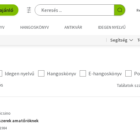
ajánló
R
YV
HANGOSKÖNYV
ANTIKVÁR
IDEGEN NYELVŰ
T
Segítség
Idegen nyelvű
Hangoskönyv
E-hangoskönyv
Po
ós
Találatok sz
ücsino
szerek amatőröknek
1984