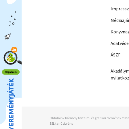
Impress
Médiaajá
Könyvnag
Adatvéd
ÁSZF
Akadálym
nyilatko
Oldalaink bármely tartalmi és grafikai elemének felha
SSL tanúsítvány