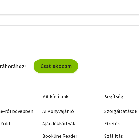
További
szűrők
Csatlakozom
 táborához!
Mit kínálunk
Segítség
ne-ról bővebben
AI Könyvajánló
Szolgáltatások
 Zöld
Ajándékkártyák
Fizetés
Bookline Reader
Szállítás