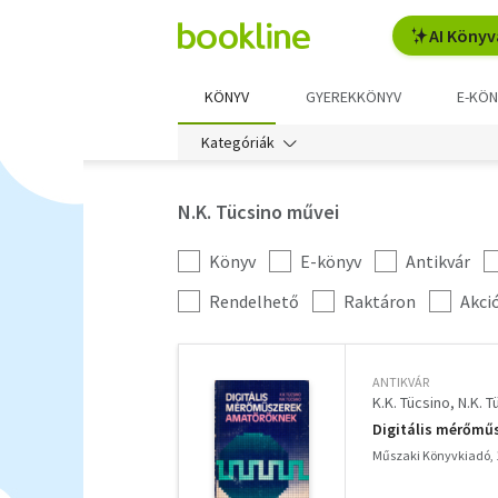
AI Könyv
KÖNYV
GYEREKKÖNYV
E-KÖN
Kategóriák
N.K. Tücsino művei
Könyv
E-könyv
Antikvár
Kategória
szűrés
További
Rendelhető
Raktáron
Akci
szűrők
ANTIKVÁR
K.K. Tücsino
N.K. T
Digitális mérőmű
Műszaki Könyvkiadó, 