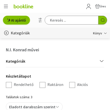
Üres
AI ajánló
Kategóriák
Könyv
Életmód, egészség
N.I. Konrad művei
Erotika
Kategória
Kategóriák
Gyermek- és ifjúsági
szűrés
Készletállapot
Készletállapot
Hobbi, szabadidő
szűrés
Rendelhető
Raktáron
Akciós
Irodalom
Találatok száma: 3
Művészet
Eladott darabszám szerint
Szakkönyv