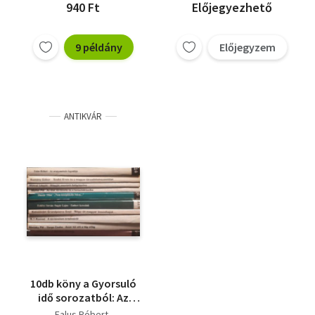
940 Ft
Előjegyezhető
9 példány
Előjegyzem
ANTIKVÁR
10db köny a Gyorsuló
idő sorozatból: Az
aranymetszés
Falus Róbert