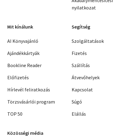
Akadálymentesítési
nyilatkozat
Mit kínálunk
Segítség
AI Könyvajánló
Szolgáltatások
Ajándékkártyák
Fizetés
Bookline Reader
Szállítás
Előfizetés
Átvevőhelyek
Hírlevél feliratkozás
Kapcsolat
Törzsvásárlói program
Súgó
TOP 50
Elállás
Közösségi média