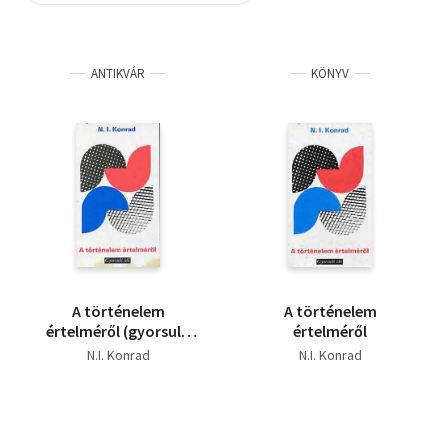
Szótár, nyelvkönyv
ANTIKVÁR
KÖNYV
Tankönyv, segédkönyv
Társadalomtudomány
Természettudomány
Történelem
Vallás
A történelem
A történelem
értelméről (gyorsuló
értelméről
idő)
N.I. Konrad
N.I. Konrad