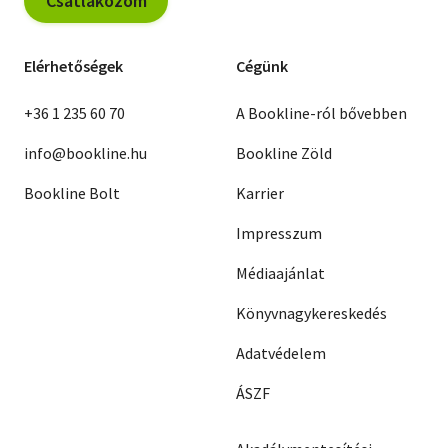
Csatlakozom
Elérhetőségek
Cégünk
+36 1 235 60 70
A Bookline-ról bővebben
info@bookline.hu
Bookline Zöld
Bookline Bolt
Karrier
Impresszum
Médiaajánlat
Könyvnagykereskedés
Adatvédelem
ÁSZF