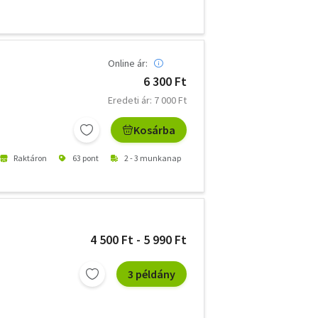
Online ár:
6 300 Ft
Eredeti ár: 7 000 Ft
Kosárba
Raktáron
63 pont
2 - 3 munkanap
4 500 Ft - 5 990 Ft
3 példány