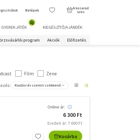
A kosarad
egisztrálok
Belépek
üres
új
GYEREKJÁTÉK
KIEGÉSZÍTŐ/AJÁNDÉK
örzsvásárlói program
Akciók
Előfizetés
dcast
Film
Zene
ezés:
Kiadási év szerint csökkenő
Online ár:
6 300 Ft
Eredeti ár: 7 000 Ft
Kosárba