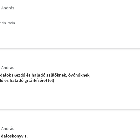
 András
nda Iroda
 András
kdalok (Kezdő és haladó szülőknek, óvónőknek,
ő és haladó gitárkísérettel)
 András
 daloskönyv 1.