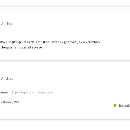
 András
skola segítségével azok is megtanulhatnak gitározni, akik korábban
, hogy a hangszerből egyszer...
 András
várium
jó állapotú antikvár könyv
i Kiadó, 1990
Beszáll