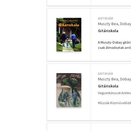
ANTIKVÁR
Muszty Bea
Dobay
Gitáriskola
A Muszty-Dobay gitári
csak álmodoztak arról
ANTIKVÁR
Muszty Bea
Dobay
Gitáriskola
Vegyenkönyvet Antik
Múzsák Közművelődés