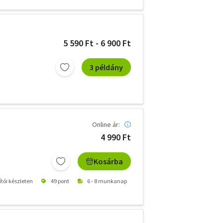
5 590 Ft - 6 900 Ft
3 példány
Online ár:
4 990 Ft
Kosárba
ítói készleten
49 pont
6 - 8 munkanap