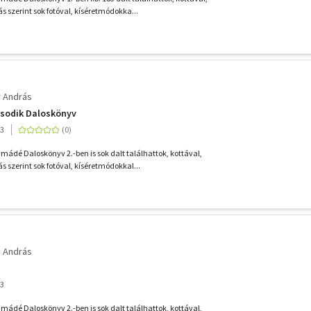
 szerint sok fotóval, kíséretmódokka...
 András
ásodik Daloskönyv
03
ádé Daloskönyv 2.-ben is sok dalt találhattok, kottával,
 szerint sok fotóval, kíséretmódokkal...
 András
03
ádé Daloskönyv 2.-ben is sok dalt találhattok, kottával,