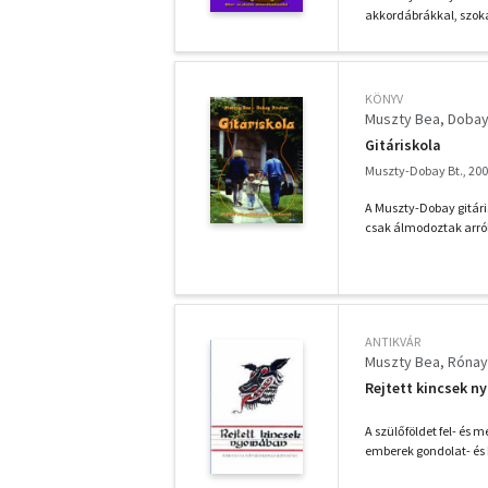
akkordábrákkal, szokás
KÖNYV
Muszty Bea
Dobay
Gitáriskola
Muszty-Dobay Bt., 20
A Muszty-Dobay gitári
csak álmodoztak arról
ANTIKVÁR
Muszty Bea
Rónay
Rejtett kincsek 
A szülőföldet fel- és 
emberek gondolat- és