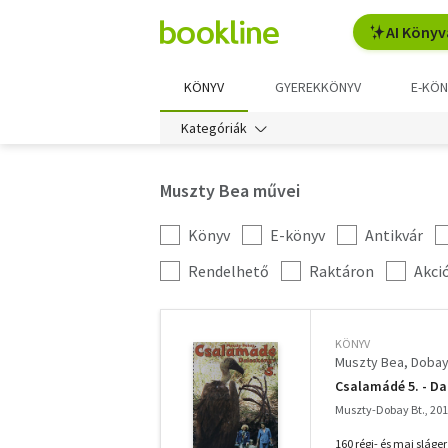
AI Könyv
KÖNYV
GYEREKKÖNYV
E-KÖN
Kategóriák
Muszty Bea művei
Könyv
E-könyv
Antikvár
Kategória
szűrés
További
Rendelhető
Raktáron
Akci
szűrők
KÖNYV
Muszty Bea
Dobay
Csalamádé 5. - D
Muszty-Dobay Bt., 20
160 régi- és mai sláge