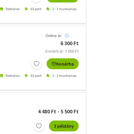
Raktáron
63 pont
2 - 3 munkanap
Online ár:
6 300 Ft
Eredeti ár: 7 000 Ft
Kosárba
Raktáron
63 pont
2 - 3 munkanap
4 480 Ft - 5 500 Ft
3 példány