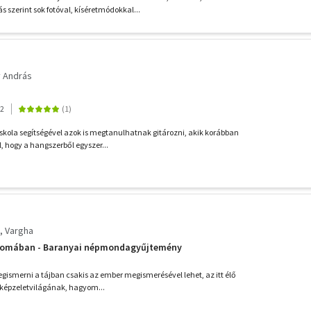
 szerint sok fotóval, kíséretmódokkal...
 András
02
skola segítségével azok is megtanulhatnak gitározni, akik korábban
, hogy a hangszerből egyszer...
Vargha
nyomában - Baranyai népmondagyűjtemény
megismerni a tájban csakis az ember megismerésével lehet, az itt élő
 képzeletvilágának, hagyom...