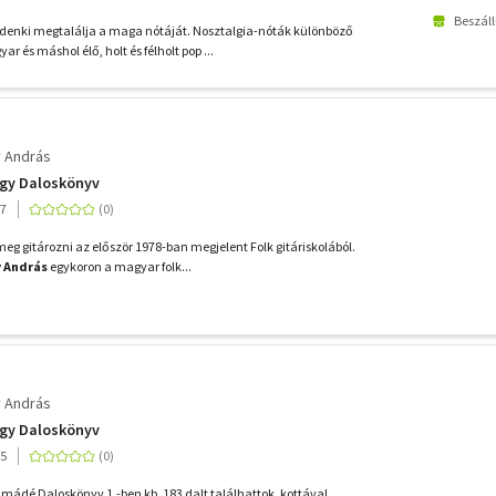
Beszáll
nki megtalálja a maga nótáját. Nosztalgia-nóták különböző
r és máshol élő, holt és félholt pop ...
 András
agy Daloskönyv
07
eg gitározni az először 1978-ban megjelent Folk gitáriskolából.
 András
egykoron a magyar folk...
 András
agy Daloskönyv
05
ádé Daloskönyv 1.-ben kb. 183 dalt találhattok, kottával,