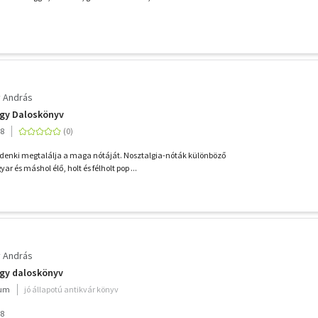
 András
agy Daloskönyv
08
nki megtalálja a maga nótáját. Nosztalgia-nóták különböző
r és máshol élő, holt és félholt pop ...
 András
agy daloskönyv
ium
jó állapotú antikvár könyv
08