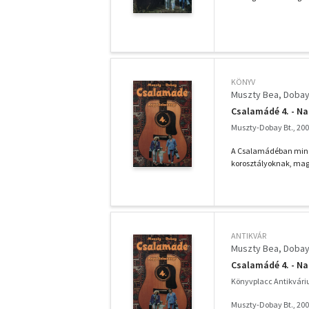
KÖNYV
Muszty Bea
Dobay
Csalamádé 4. - N
Muszty-Dobay Bt., 20
A Csalamádéban minde
korosztályoknak, magya
ANTIKVÁR
Muszty Bea
Dobay
Csalamádé 4. - N
Könyvplacc Antikvár
Muszty-Dobay Bt., 20