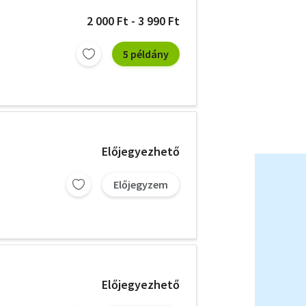
2 000 Ft - 3 990 Ft
5 példány
Előjegyezhető
Előjegyzem
Előjegyezhető