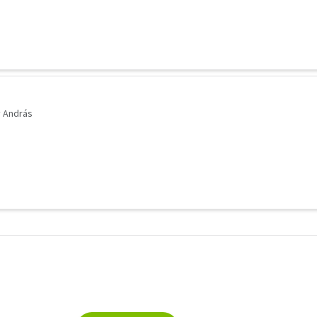
 András
További
szűrők