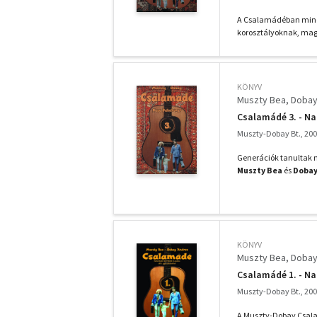
A Csalamádéban minde
korosztályoknak, magya
KÖNYV
Muszty Bea
Dobay
Csalamádé 3. - N
Muszty-Dobay Bt., 20
Generációk tanultak m
Muszty Bea
és
Dobay
KÖNYV
Muszty Bea
Dobay
Csalamádé 1. - N
Muszty-Dobay Bt., 20
A Muszty-Dobay Csalam