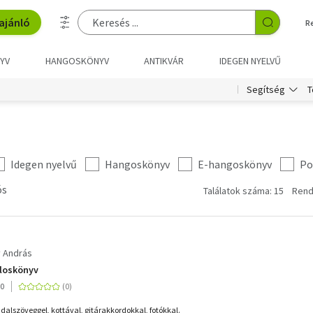
ajánló
R
YV
HANGOSKÖNYV
ANTIKVÁR
IDEGEN NYELVŰ
T
Segítség
Idegen nyelvű
Hangoskönyv
E-hangoskönyv
Po
ós
Találatok száma: 15
Rend
 András
aloskönyv
10
r dalszöveggel, kottával, gitárakkordokkal, fotókkal.