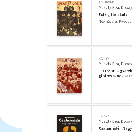
ANTIKVÁR
Muszty Bea
Dobay
Folk gitáriskola
Népművelési Propaga
KÖNYV
Muszty Bea
Dobay
Titkos út – gyere
gitárosoknak kezd
KÖNYV
Muszty Bea
Dobay
Csalamádé - Nagy