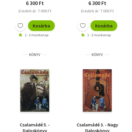
6 300 Ft
6 300 Ft
Eredeti ár: 7 000 Ft
Eredeti ár: 7 000 Ft
Kosárba
Kosárba
1 - 2 munkanap
1 - 2 munkanap
KÖNYV
KÖNYV
Csalamádé 5. -
Csalamádé 3. - Nagy
Daloskönyv
Daloskönyv