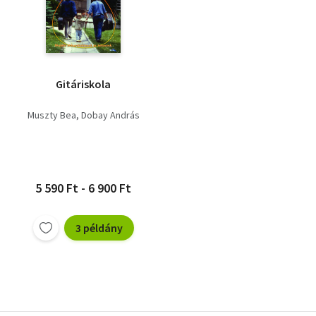
Gitáriskola
Muszty Bea
Dobay András
5 590 Ft - 6 900 Ft
3 példány