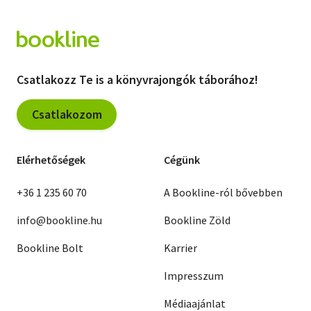
Csatlakozz Te is a könyvrajongók táborához!
Csatlakozom
Elérhetőségek
Cégünk
+36 1 235 60 70
A Bookline-ról bővebben
info@bookline.hu
Bookline Zöld
Bookline Bolt
Karrier
Impresszum
Médiaajánlat