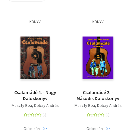
Szótár, nyelvkönyv
KÖNYV
KÖNYV
Tankönyv, segédkönyv
Társadalomtudomány
Természettudomány
Történelem
Vallás
Csalamádé 4. - Nagy
Csalamádé 2. -
Daloskönyv
Második Daloskönyv
Muszty Bea
Dobay András
Muszty Bea
Dobay András
Online ár:
Online ár: