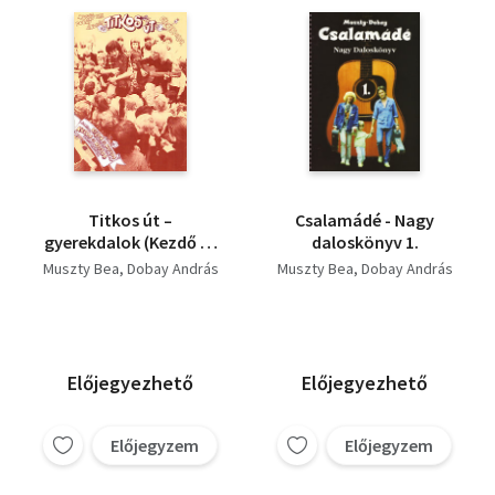
Titkos út –
Csalamádé - Nagy
gyerekdalok (Kezdő és
daloskönyv 1.
haladó szülőknek,
Muszty Bea
Dobay András
Muszty Bea
Dobay András
óvónőknek,
gitárosoknak kezdő és
haladó gitárkísérettel)
Előjegyezhető
Előjegyezhető
Előjegyzem
Előjegyzem