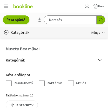
Üres
AI ajánló
Kategóriák
Könyv
Életmód, egészség
Muszty Bea művei
Erotika
Kategória
Kategóriák
Gyermek- és ifjúsági
szűrés
Készletállapot
Készletállapot
Hobbi, szabadidő
szűrés
Rendelhető
Raktáron
Akciós
Irodalom
Találatok száma: 15
Művészet
Típus szerint
Szakkönyv