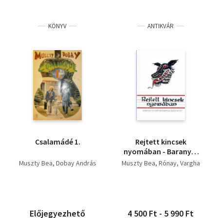
KÖNYV
ANTIKVÁR
Csalamádé 1.
Rejtett kincsek
nyomában - Baranyai
népmondagyűjtemény
Muszty Bea
Dobay András
Muszty Bea
Rónay
Vargha
Előjegyezhető
4 500 Ft - 5 990 Ft