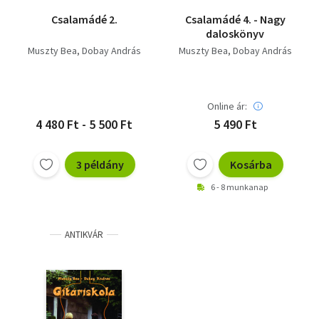
Csalamádé 2.
Csalamádé 4. - Nagy
daloskönyv
Muszty Bea
Dobay András
Muszty Bea
Dobay András
Online ár:
4 480 Ft - 5 500 Ft
5 490 Ft
3 példány
Kosárba
6 - 8 munkanap
ANTIKVÁR