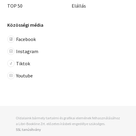
TOP 50
Elállás
Közösségi média
Facebook
Instagram
Tiktok
Youtube
Oldalaink bármely tartalmi és grafikai elemének felhasználásához
a Libri-Bookline Zrt. előzetes írásbeli engedélye szükséges.
SSL tanúsítvány