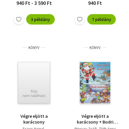
940 Ft - 3 590 Ft
940 Ft
3 példány
7 példány
KÖNYV
KÖNYV
Végre eljött a
Végre eljött a
karácsony
karácsony + Bodri
karácsonya (2 db.
Eszes Hajnal
Morvay Zsófi
Tóth Anna