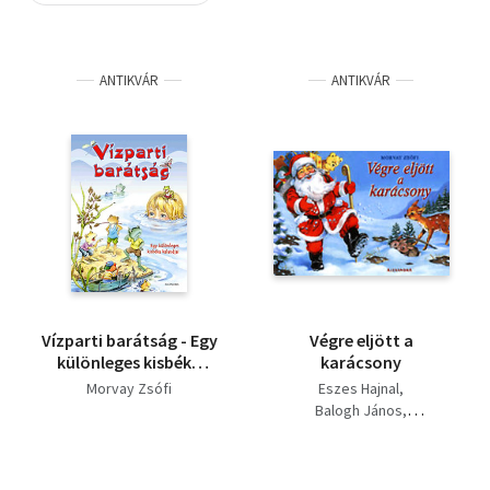
Szótár, nyelvkönyv
ANTIKVÁR
ANTIKVÁR
Tankönyv, segédkönyv
Társadalomtudomány
Természettudomány
Történelem
Vallás
Vízparti barátság - Egy
Végre eljött a
különleges kisbéka
karácsony
kalandjai
Morvay Zsófi
Eszes Hajnal
Balogh János
Morvay Zsófi