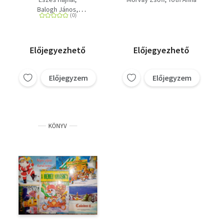
leporelló mesekönyv)
Balogh János
Morvay Zsófi
Előjegyezhető
Előjegyezhető
Előjegyzem
Előjegyzem
KÖNYV