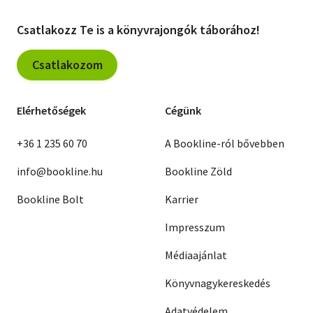
Csatlakozz Te is a könyvrajongók táborához!
Csatlakozom
Elérhetőségek
Cégünk
+36 1 235 60 70
A Bookline-ról bővebben
info@bookline.hu
Bookline Zöld
Bookline Bolt
Karrier
Impresszum
Médiaajánlat
Könyvnagykereskedés
Adatvédelem