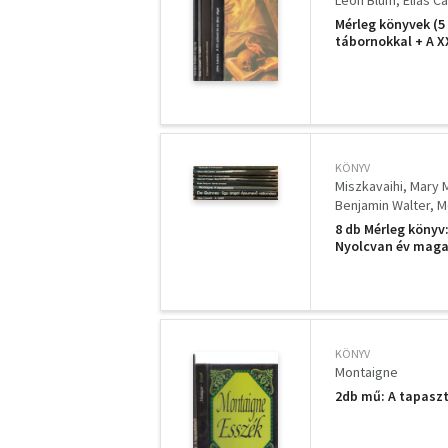
Mérleg könyvek (5 
tábornokkal + A X
KÖNYV
Miszkavaihi
Mary 
Benjamin Walter
M
8 db Mérleg könyv:
Nyolcvan év maga
ópiumevő vallomás
KÖNYV
Montaigne
2db mű: A tapaszt