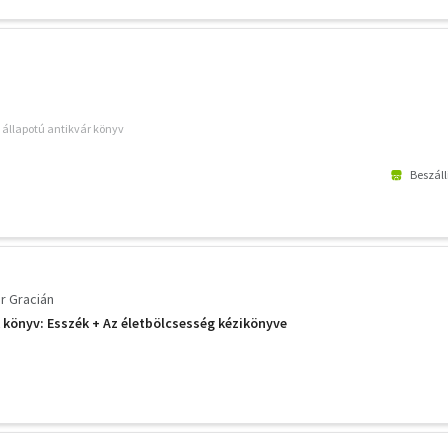
ó állapotú antikvár könyv
3
Beszáll
r Gracián
 könyv: Esszék + Az életbölcsesség kézikönyve