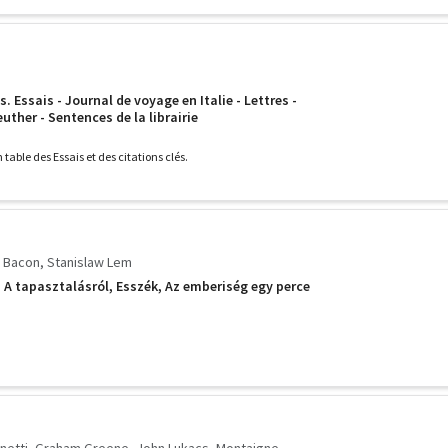
 Essais - Journal de voyage en Italie - Lettres -
ther - Sentences de la librairie
 table des Essais et des citations clés.
s Bacon
Stanislaw Lem
: A tapasztalásról, Esszék, Az emberiség egy perce
netti
Graham Greene
John Lukacs
Montaigne