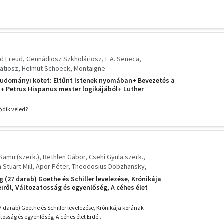
d Freud
Gennádiosz Szkholáriosz
L.A. Seneca
Tatiosz
Helmut Schoeck
Montaigne
udományi kötet: Eltűnt Istenek nyomában+ Bevezetés a
+ Petrus Hispanus mester logikájából+ Luther
talások-Erkölcsi levelek+ A lélektani típusok+ A
e+ Az irigység+ A tapasztalásról+
ődik veled?
Samu (szerk.)
Bethlen Gábor
Csehi Gyula szerk.
 Stuart Mill
Apor Péter
Theodosius Dobzhansky
cskai István
Tacitus
Enyedi György
Börne
(27 darab) Goethe és Schiller levelezése, Krónikája
son
Fjodor Mihajlovics Dosztojevszkij
Galilei
C. Plinius
ről, Változatosság és egyenlőség, A céhes élet
Csere János
Mentovich Ferenc
rphosis Transylvaniae, A szabadságról, A principiából
velek Bantleyhez..
darab) Goethe és Schiller levelezése, Krónikája korának
osság és egyenlőség, A céhes élet Erdé...