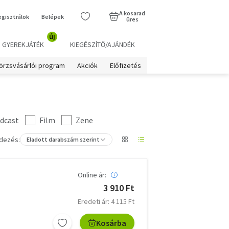
A kosarad
egisztrálok
Belépek
üres
új
GYEREKJÁTÉK
KIEGÉSZÍTŐ/AJÁNDÉK
örzsvásárlói program
Akciók
Előfizetés
dcast
Film
Zene
dezés:
Eladott darabszám szerint
Online ár:
3 910 Ft
Eredeti ár: 4 115 Ft
Kosárba