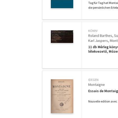
Tag für Tag hat Monta
die persönlichen Erleb
KÖNYV
Roland Barthes
Su
Karl Jaspers
Mont
11 db Mérleg köny
lélekvezető, Mózes
AIDS és metaforái
IDEGEN
Montaigne
Essais de Montaign
Nouvelle edition avec d