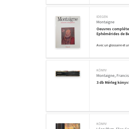
IDEGEN
Montaigne
Oeuvres complétes.
Ephémérides de Beu
Avec un glossaire et un
KÖNYV
Montaigne
Franci
3 db Mérleg könyv
KÖNYV
Léon Blum
Elias Ca