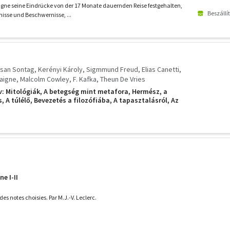
igne seine Eindrücke von der 17 Monate dauernden Reise festgehalten,
Beszállí
nisse und Beschwernisse, ...
san Sontag
Kerényi Károly
Sigmmund Freud
Elias Canetti
aigne
Malcolm Cowley
F. Kafka
Theun De Vries
v: Mitológiák, A betegség mint metafora, Hermész, a
, A túlélő, Bevezetés a filozófiába, A tapasztalásról, Az
, Nyolcvan év magasából, Az én cellám, Spinoza
e I-II
es notes choisies. Par M.J.-V. Leclerc.