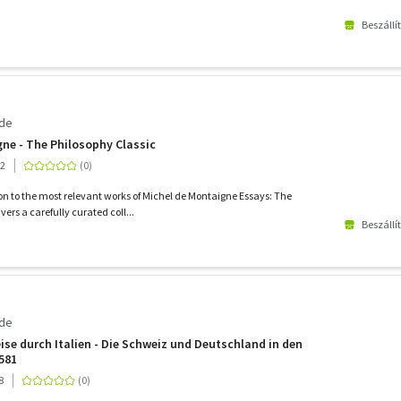
Beszállí
 de
ne - The Philosophy Classic
22
n to the most relevant works of Michel de Montaigne Essays: The
vers a carefully curated coll...
Beszállí
 de
ise durch Italien - Die Schweiz und Deutschland in den
581
8