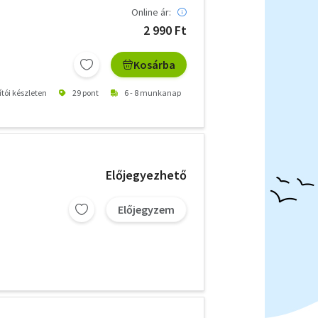
Online ár:
2 990 Ft
Kosárba
ítói készleten
29 pont
6 - 8 munkanap
Előjegyezhető
Előjegyzem