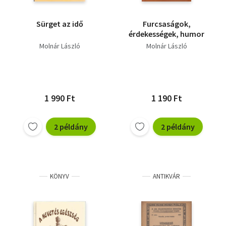
Sürget az idő
Furcsaságok,
érdekességek, humor
Molnár László
Molnár László
1 990 Ft
1 190 Ft
2 példány
2 példány
KÖNYV
ANTIKVÁR