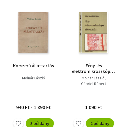
Korszerű állattartás
Fény- és
elektromikroszkópos
mikrotechnika
Molnár László
Molnár László
Gábriel Róbert
940 Ft - 1 890 Ft
1 090 Ft
3 példány
2 példány