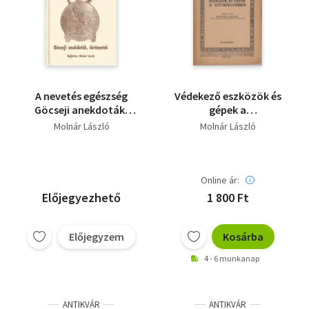
A nevetés egészség
Védekező eszközök és
Göcseji anekdoták,
gépek a
történetek
gyümölcsösökben
Molnár László
Molnár László
Online ár:
Előjegyezhető
1 800 Ft
Előjegyzem
Kosárba
4 - 6 munkanap
ANTIKVÁR
ANTIKVÁR