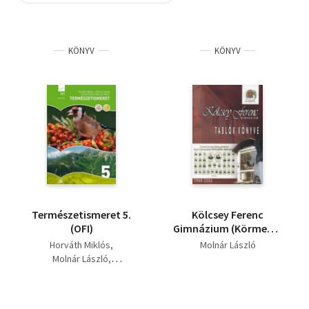
Szótár, nyelvkönyv
KÖNYV
KÖNYV
Tankönyv, segédkönyv
Társadalomtudomány
Természettudomány
Történelem
Vallás
Természetismeret 5.
Kölcsey Ferenc
(OFI)
Gimnázium (Körmend)
- Tablók könyve -
Horváth Miklós
Molnár László
1948-2004
Molnár László
Szentirmainé Brecsok
Mária