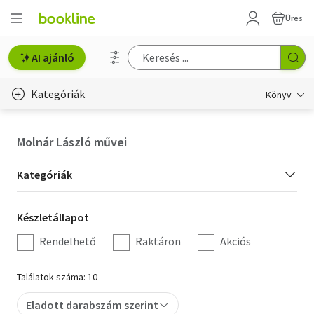
Üres
AI ajánló
Kategóriák
Könyv
Életmód, egészség
Molnár László művei
Erotika
Kategória
Kategóriák
Gyermek- és ifjúsági
szűrés
Készletállapot
Készletállapot
Hobbi, szabadidő
szűrés
Rendelhető
Raktáron
Akciós
Irodalom
Találatok száma: 10
Művészet
Eladott darabszám szerint
Szakkönyv