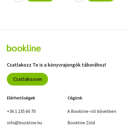
Csatlakozz Te is a könyvrajongók táborához!
Csatlakozom
Elérhetőségek
Cégünk
+36 1 235 60 70
A Bookline-ról bővebben
info@bookline.hu
Bookline Zöld