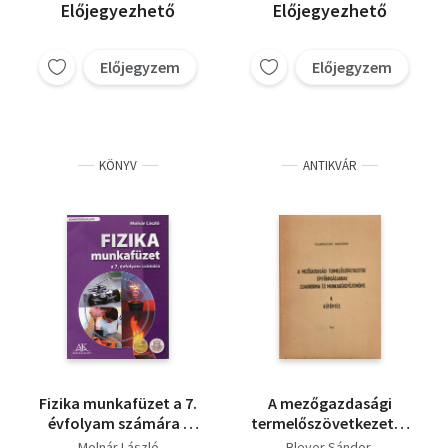
Előjegyezhető
Előjegyezhető
Előjegyzem
Előjegyzem
KÖNYV
ANTIKVÁR
Fizika munkafüzet a 7.
A mezőgazdasági
évfolyam számára -
termelőszövetkezetek
Kompetenciaalapú
építőbrigádjainak
Molnár László
Bleyer Sándor