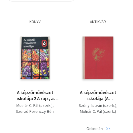
Szótár, nyelvkönyv
KÖNYV
ANTIKVÁR
Tankönyv, segédkönyv
Társadalomtudomány
Természettudomány
Történelem
Vallás
A képzőművészet
A képzőművészet
iskolája 2 A rajz, a
iskolája (A
festészet, a grafika és
festőművészet,
Molnár C. Pál (szerk.)
Szőnyi István (szerk.)
a szobrászat újabb
grafika és szobrászat
Szerző Ferenczy Béni
Molnár C. Pál (szerk.)
eszközei és eljárásai, a
technikai eljárásai)
Szőnyi István Molnár C. Pál
restaurálás, a
Elekfy Jenő Varga Nándor
térábrázolás, a fény-
Online ár:
Lajos Szobotka Imre