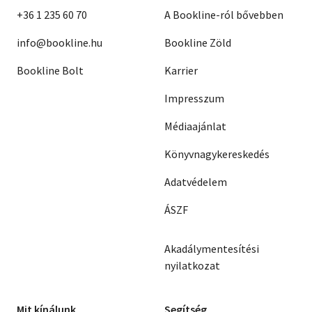
+36 1 235 60 70
A Bookline-ról bővebben
info@bookline.hu
Bookline Zöld
Bookline Bolt
Karrier
Impresszum
Médiaajánlat
Könyvnagykereskedés
Adatvédelem
ÁSZF
Akadálymentesítési
nyilatkozat
Mit kínálunk
Segítség