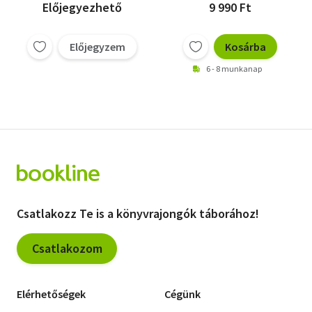
és színtan, a
Szerkesztő
Előjegyezhető
9 990 Ft
művészeti anatómia
Előjegyzem
Kosárba
6 - 8 munkanap
Csatlakozz Te is a könyvrajongók táborához!
Csatlakozom
Elérhetőségek
Cégünk