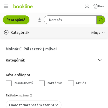
Üres
AI ajánló
Kategóriák
Könyv
Életmód, egészség
Molnár C. Pál (szerk.) művei
Erotika
Kategória
Kategóriák
Gyermek- és ifjúsági
szűrés
Készletállapot
Készletállapot
Hobbi, szabadidő
szűrés
Rendelhető
Raktáron
Akciós
Irodalom
Találatok száma: 2
Művészet
Eladott darabszám szerint
Szakkönyv