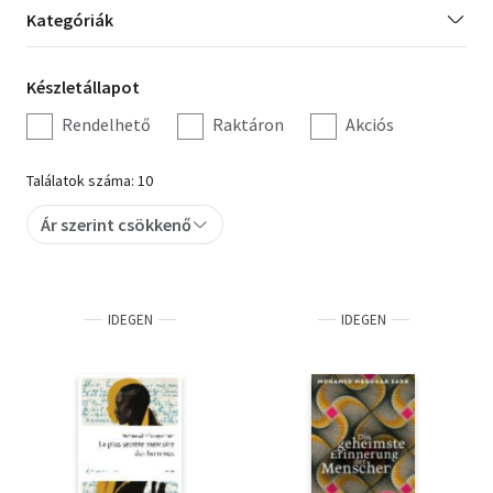
Kategória
Kategóriák
Szótár, nyelvkönyv
szűrés
Készletállapot
Készletállapot
Tankönyv, segédkönyv
szűrés
Rendelhető
Raktáron
Akciós
Társadalomtudomány
Találatok száma: 10
Természettudomány
Ár szerint csökkenő
Történelem
Vallás
IDEGEN
IDEGEN