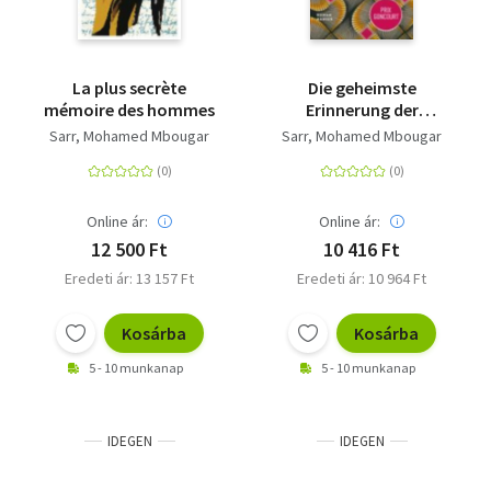
La plus secrète
Die geheimste
mémoire des hommes
Erinnerung der
Menschen - Roman /
Sarr, Mohamed Mbougar
Sarr, Mohamed Mbougar
Prix Goncourt 2021
Online ár:
Online ár:
12 500 Ft
10 416 Ft
Eredeti ár: 13 157 Ft
Eredeti ár: 10 964 Ft
Kosárba
Kosárba
5 - 10 munkanap
5 - 10 munkanap
IDEGEN
IDEGEN