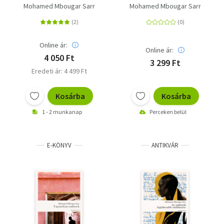
emlékezete
Mohamed Mbougar Sarr
Mohamed Mbougar Sarr
Online ár:
Online ár:
4 050 Ft
3 299 Ft
Eredeti ár: 4 499 Ft
Kosárba
Kosárba
1 - 2 munkanap
Perceken belül
E-KÖNYV
ANTIKVÁR