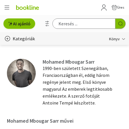
Üres
AI ajánló
Kategóriák
Könyv
Életmód, egészség
Mohamed Mbougar Sarr
Erotika
1990-ben született Szenegálban,
Franciaországban él, eddig három
Gyermek- és ifjúsági
regénye jelent meg. Első könyve
magyarul Az emberek legtitkosabb
Hobbi, szabadidő
emlékezete. A szerző fotóját
Irodalom
Antoine Tempé készítette.
Művészet
Mohamed Mbougar Sarr művei
Szakkönyv