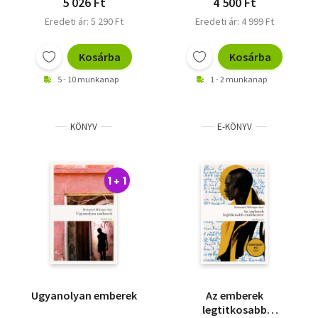
5 026 Ft
4 500 Ft
Eredeti ár: 5 290 Ft
Eredeti ár: 4 999 Ft
Kosárba
Kosárba
5 - 10 munkanap
1 - 2 munkanap
KÖNYV
E-KÖNYV
1 + 1
Ugyanolyan emberek
Az emberek
legtitkosabb