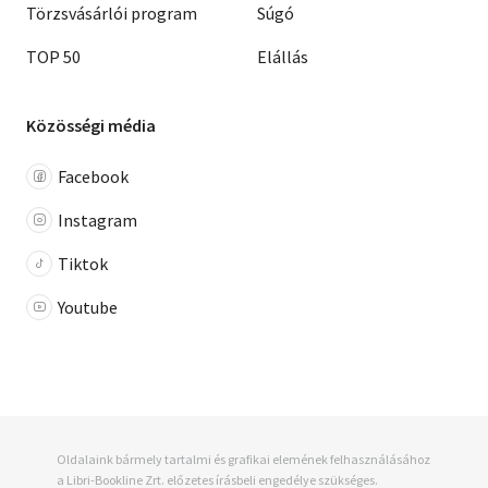
Törzsvásárlói program
Súgó
TOP 50
Elállás
Közösségi média
Facebook
Instagram
Tiktok
Youtube
Oldalaink bármely tartalmi és grafikai elemének felhasználásához
a Libri-Bookline Zrt. előzetes írásbeli engedélye szükséges.