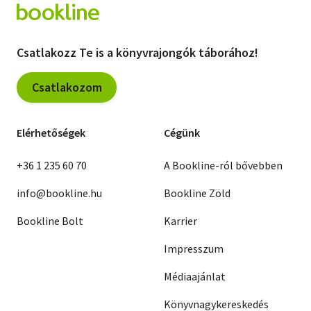
Csatlakozz Te is a könyvrajongók táborához!
Csatlakozom
Elérhetőségek
Cégünk
+36 1 235 60 70
A Bookline-ról bővebben
info@bookline.hu
Bookline Zöld
Bookline Bolt
Karrier
Impresszum
Médiaajánlat
Könyvnagykereskedés