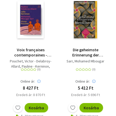
Voix françaises
Die geheimste
contemporaines -
Erinnerung der
Quatre nouvelles
Menschen - Roman.
Pouchet, Victor - Delabroy-
Sarr, Mohamed Mbougar
Prix Goncourt 2021
Allard, Pauline - Kerninon,
und Internationaler
Julia - Mbougar Sarr,
Literaturpreis 2023
Mohamed
Online ár:
Online ár:
8 427 Ft
5 412 Ft
Eredeti ár: 8 870 Ft
Eredeti ár: 5 696 Ft
Kosárba
Kosárba
5 - 10 munkanap
5 - 10 munkanap