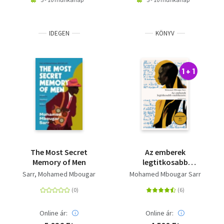
IDEGEN
KÖNYV
1 + 1
The Most Secret
Az emberek
Memory of Men
legtitkosabb
emlékezete
Sarr, Mohamed Mbougar
Mohamed Mbougar Sarr
Online ár:
Online ár: