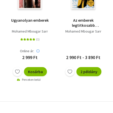
Ugyanolyan emberek
Az emberek
legtitkosabb
emlékezete
Mohamed Mbougar Sarr
Mohamed Mbougar Sarr
Online ár:
2 999 Ft
2 990 Ft - 3 890 Ft
Kosárba
2 példány
Perceken belül