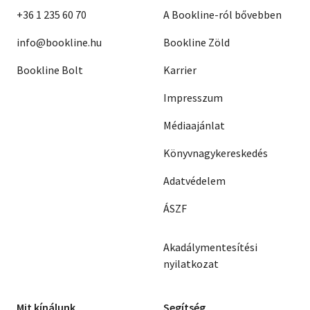
+36 1 235 60 70
A Bookline-ról bővebben
info@bookline.hu
Bookline Zöld
Bookline Bolt
Karrier
Impresszum
Médiaajánlat
Könyvnagykereskedés
Adatvédelem
ÁSZF
Akadálymentesítési
nyilatkozat
Mit kínálunk
Segítség