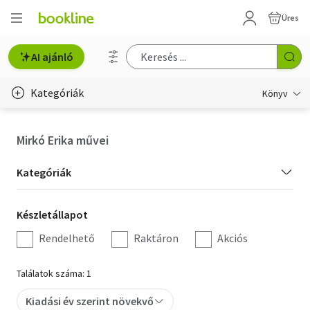
Üres
AI ajánló
Kategóriák
Könyv
Életmód, egészség
Mirkó Erika művei
Erotika
Kategória
Kategóriák
Gyermek- és ifjúsági
szűrés
Készletállapot
Készletállapot
Hobbi, szabadidő
szűrés
Rendelhető
Raktáron
Akciós
Irodalom
Találatok száma: 1
Művészet
Kiadási év szerint növekvő
Szakkönyv