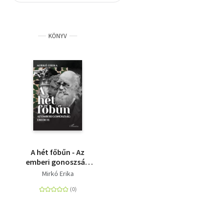
Szótár, nyelvkönyv
KÖNYV
Tankönyv, segédkönyv
Társadalomtudomány
Természettudomány
Történelem
Vallás
A hét főbűn - Az
emberi gonoszság
eredete
Mirkó Erika