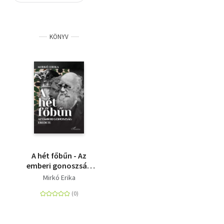
Szótár, nyelvkönyv
KÖNYV
Tankönyv, segédkönyv
Társadalomtudomány
Természettudomány
Történelem
Vallás
A hét főbűn - Az
emberi gonoszság
eredete
Mirkó Erika