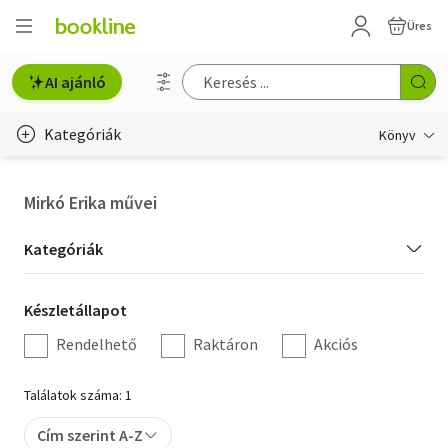
Üres
AI ajánló
Kategóriák
Könyv
Életmód, egészség
Mirkó Erika művei
Erotika
Kategória
Kategóriák
Gyermek- és ifjúsági
szűrés
Készletállapot
Készletállapot
Hobbi, szabadidő
szűrés
Rendelhető
Raktáron
Akciós
Irodalom
Találatok száma: 1
Művészet
Cím szerint A-Z
Szakkönyv