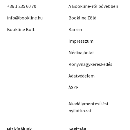
+36 1 235 60 70
A Bookline-ról bővebben
info@bookline.hu
Bookline Zöld
Bookline Bolt
Karrier
Impresszum
Médiaajánlat
Könyvnagykereskedés
Adatvédelem
ÁSZF
Akadálymentesítési
nyilatkozat
Mit kínálunk
Segítség