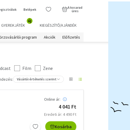
A kosarad
egisztrálok
Belépek
üres
új
GYEREKJÁTÉK
KIEGÉSZÍTŐ/AJÁNDÉK
örzsvásárlói program
Akciók
Előfizetés
dcast
Film
Zene
ndezés:
Vásárlói értékelés szerint
Online ár:
4 041 Ft
Eredeti ár: 4 490 Ft
Kosárba