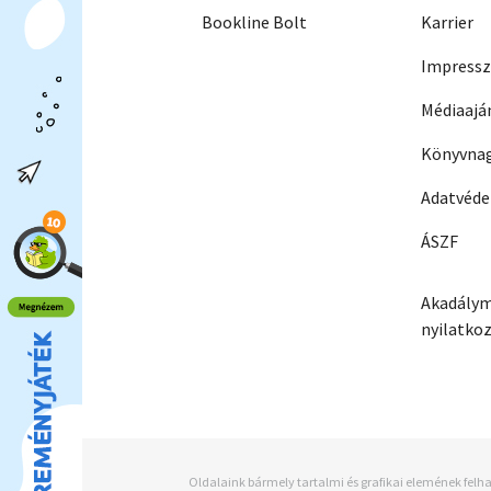
Bookline Bolt
Karrier
Impress
Médiaajá
Könyvnag
Adatvéd
ÁSZF
Akadálym
nyilatko
Oldalaink bármely tartalmi és grafikai elemének felha