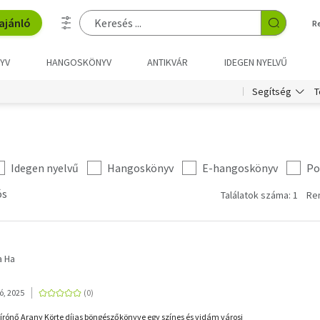
ajánló
R
YV
HANGOSKÖNYV
ANTIKVÁR
IDEGEN NYELVŰ
T
Segítség
Idegen nyelvű
Hangoskönyv
E-hangoskönyv
Po
ós
Találatok száma: 1
Re
a Ha
ó, 2025
írónő Arany Körte díjas böngészőkönyve egy színes és vidám városi