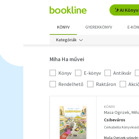
AI Könyv
KÖNYV
GYEREKKÖNYV
E-KÖN
Kategóriák
Miha Ha művei
Könyv
E-könyv
Antikvár
Kategória
szűrés
További
Rendelhető
Raktáron
Akci
szűrők
KÖNYV
Masa Ogrizek
Mih
Csibeváros
Cerkabella Könyvkiad
Maša Ogrizek szlovén 