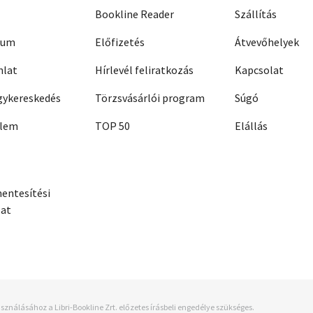
Bookline Reader
Szállítás
zum
Előfizetés
Átvevőhelyek
nlat
Hírlevél feliratkozás
Kapcsolat
ykereskedés
Törzsvásárlói program
Súgó
elem
TOP 50
Elállás
entesítési
zat
sználásához a Libri-Bookline Zrt. előzetes írásbeli engedélye szükséges.