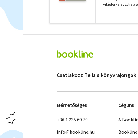
világba kalauzolja a g
Csatlakozz Te is a könyvrajongók
Elérhetőségek
Cégünk
+36 1 235 60 70
A Bookli
info@bookline.hu
Bookline