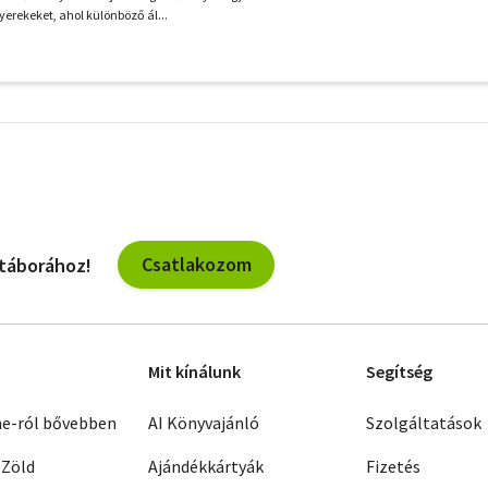
yerekeket, ahol különböző ál...
További
szűrők
Csatlakozom
 táborához!
Mit kínálunk
Segítség
ne-ról bővebben
AI Könyvajánló
Szolgáltatások
 Zöld
Ajándékkártyák
Fizetés