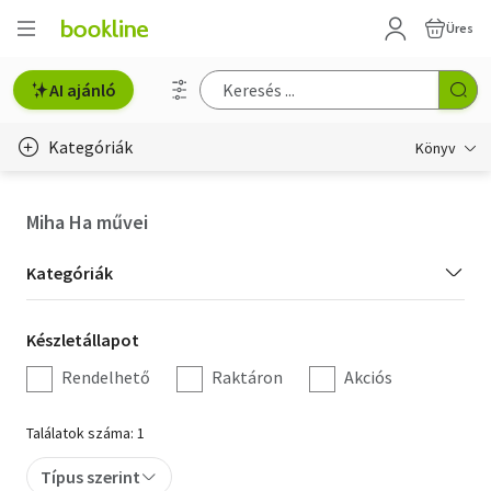
Üres
AI ajánló
Kategóriák
Könyv
Életmód, egészség
Miha Ha művei
Erotika
Kategória
Kategóriák
Gyermek- és ifjúsági
szűrés
Készletállapot
Készletállapot
Hobbi, szabadidő
szűrés
Rendelhető
Raktáron
Akciós
Irodalom
Találatok száma: 1
Művészet
Típus szerint
Szakkönyv