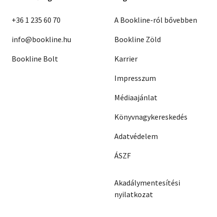
+36 1 235 60 70
A Bookline-ról bővebben
info@bookline.hu
Bookline Zöld
Bookline Bolt
Karrier
Impresszum
Médiaajánlat
Könyvnagykereskedés
Adatvédelem
ÁSZF
Akadálymentesítési
nyilatkozat