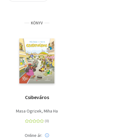
Szótár, nyelvkönyv
KÖNYV
Tankönyv, segédkönyv
Társadalomtudomány
Természettudomány
Történelem
Vallás
Csibeváros
Masa Ogrizek
Miha Ha
Online ár: