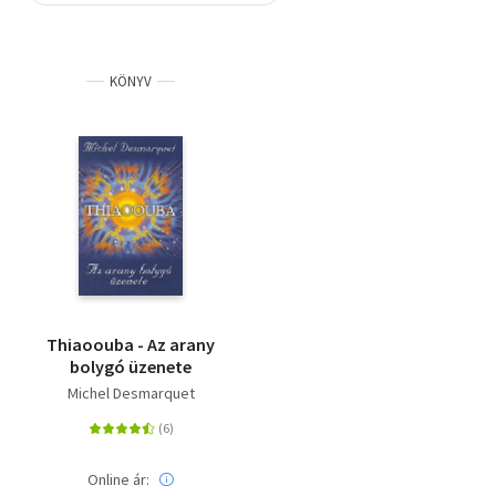
Szótár, nyelvkönyv
KÖNYV
Tankönyv, segédkönyv
Társadalomtudomány
Természettudomány
Történelem
Vallás
Thiaoouba - Az arany
bolygó üzenete
Michel Desmarquet
Online ár: