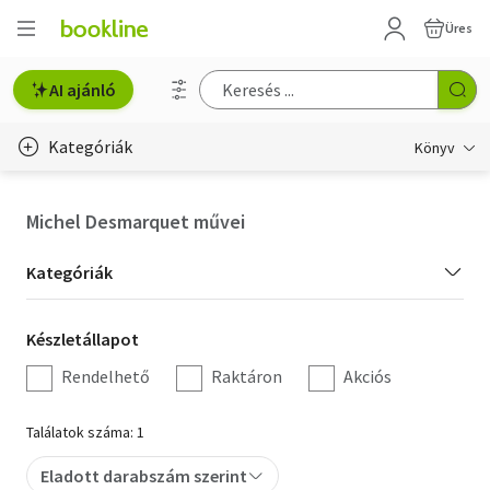
Üres
AI ajánló
Kategóriák
Könyv
Életmód, egészség
Michel Desmarquet művei
Erotika
Kategória
Kategóriák
Gyermek- és ifjúsági
szűrés
Készletállapot
Készletállapot
Hobbi, szabadidő
szűrés
Rendelhető
Raktáron
Akciós
Irodalom
Találatok száma: 1
Művészet
Eladott darabszám szerint
Szakkönyv