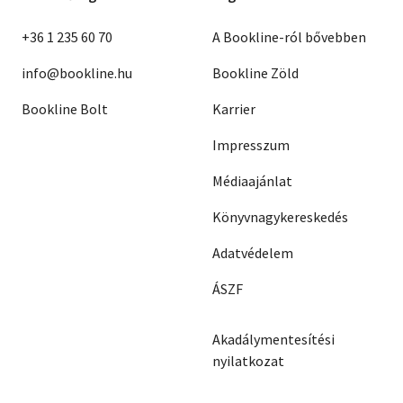
+36 1 235 60 70
A Bookline-ról bővebben
info@bookline.hu
Bookline Zöld
Bookline Bolt
Karrier
Impresszum
Médiaajánlat
Könyvnagykereskedés
Adatvédelem
ÁSZF
Akadálymentesítési
nyilatkozat