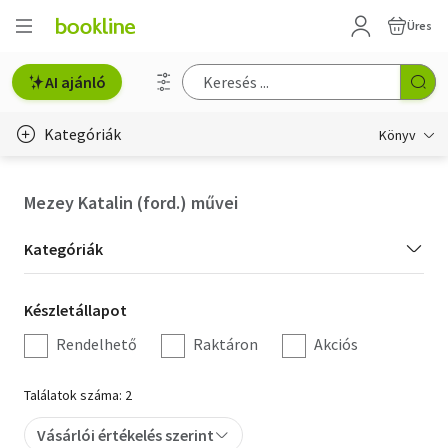
Üres
AI ajánló
Kategóriák
Könyv
Életmód, egészség
Mezey Katalin (ford.) művei
Erotika
Kategória
Kategóriák
Gyermek- és ifjúsági
szűrés
Készletállapot
Készletállapot
Hobbi, szabadidő
szűrés
Rendelhető
Raktáron
Akciós
Irodalom
Találatok száma: 2
Művészet
Vásárlói értékelés szerint
Szakkönyv