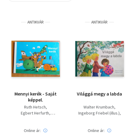
Szótár, nyelvkönyv
ANTIKVÁR
ANTIKVÁR
Tankönyv, segédkönyv
Társadalomtudomány
Természettudomány
Történelem
Vallás
Mennyi kerék - Saját
Világgá megy a labda
képpel.
Ruth Hetsch
Walter Krumbach
Egbert Herfurth
Ingeborg Friebel (illus.)
Mezey Katalin (ford.)
Mezey Katalin (ford.)
Online ár:
Online ár: