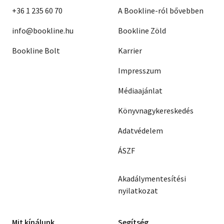
+36 1 235 60 70
A Bookline-ról bővebben
info@bookline.hu
Bookline Zöld
Bookline Bolt
Karrier
Impresszum
Médiaajánlat
Könyvnagykereskedés
Adatvédelem
ÁSZF
Akadálymentesítési
nyilatkozat
Mit kínálunk
Segítség