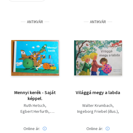
Szótár, nyelvkönyv
ANTIKVÁR
ANTIKVÁR
Tankönyv, segédkönyv
Társadalomtudomány
Természettudomány
Történelem
Vallás
Mennyi kerék - Saját
Világgá megy a labda
képpel.
Ruth Hetsch
Walter Krumbach
Egbert Herfurth
Ingeborg Friebel (illus.)
Mezey Katalin (ford.)
Mezey Katalin (ford.)
Online ár:
Online ár: