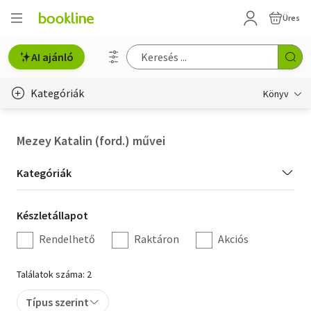
Üres
AI ajánló
Kategóriák
Könyv
Életmód, egészség
Mezey Katalin (ford.) művei
Erotika
Kategória
Kategóriák
Gyermek- és ifjúsági
szűrés
Készletállapot
Készletállapot
Hobbi, szabadidő
szűrés
Rendelhető
Raktáron
Akciós
Irodalom
Találatok száma: 2
Művészet
Típus szerint
Szakkönyv