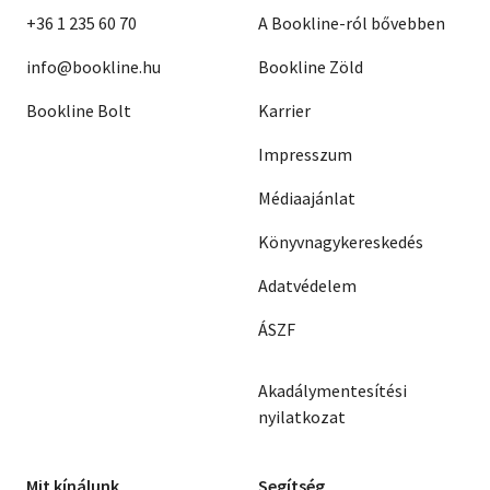
+36 1 235 60 70
A Bookline-ról bővebben
info@bookline.hu
Bookline Zöld
Bookline Bolt
Karrier
Impresszum
Médiaajánlat
Könyvnagykereskedés
Adatvédelem
ÁSZF
Akadálymentesítési
nyilatkozat
Mit kínálunk
Segítség