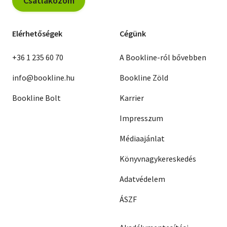
Csatlakozom
Elérhetőségek
Cégünk
+36 1 235 60 70
A Bookline-ról bővebben
info@bookline.hu
Bookline Zöld
Bookline Bolt
Karrier
Impresszum
Médiaajánlat
Könyvnagykereskedés
Adatvédelem
ÁSZF