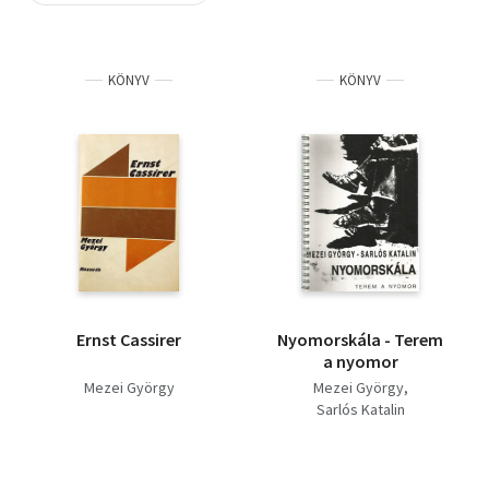
Szótár, nyelvkönyv
KÖNYV
KÖNYV
Tankönyv, segédkönyv
Társadalomtudomány
Természettudomány
Történelem
Vallás
Ernst Cassirer
Nyomorskála - Terem
a nyomor
Mezei György
Mezei György
Sarlós Katalin