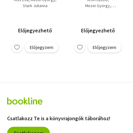
Stark Julianna
Mezei György
Kelemen János
Csejtei Dezső
Juhász Anikó
Tagai Imre
Fehér M. István
Előjegyezhető
Előjegyezhető
Darai Lajos Mihály
Nyíri Kristóf
Előjegyzem
Előjegyzem
Dékány András
Forrai Gábor
Balogh Tibor
Csatlakozz Te is a könyvrajongók táborához!