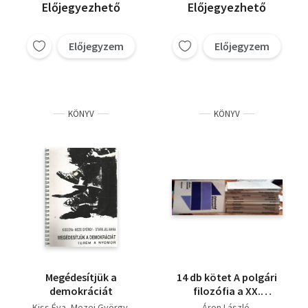
Előjegyezhető
Előjegyezhető
Előjegyzem
Előjegyzem
KÖNYV
KÖNYV
Megédesítjük a
14 db kötet A polgári
demokráciát
filozófia a XX.
században sorozatból
Kiss Éva
Mezei György
Áron László