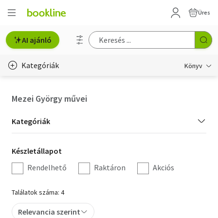
Üres
AI ajánló
Kategóriák
Könyv
Életmód, egészség
Mezei György művei
Erotika
Kategória
Kategóriák
Gyermek- és ifjúsági
szűrés
Készletállapot
Készletállapot
Hobbi, szabadidő
szűrés
Rendelhető
Raktáron
Akciós
Irodalom
Találatok száma: 4
Művészet
Relevancia szerint
Szakkönyv