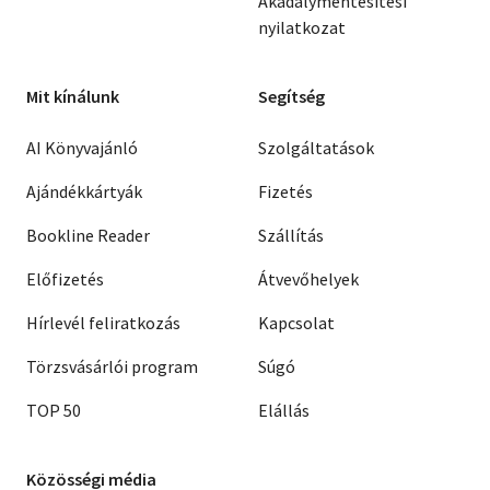
Akadálymentesítési
nyilatkozat
Mit kínálunk
Segítség
AI Könyvajánló
Szolgáltatások
Ajándékkártyák
Fizetés
Bookline Reader
Szállítás
Előfizetés
Átvevőhelyek
Hírlevél feliratkozás
Kapcsolat
Törzsvásárlói program
Súgó
TOP 50
Elállás
Közösségi média