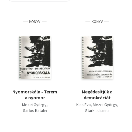
Szótár, nyelvkönyv
KÖNYV
KÖNYV
Tankönyv, segédkönyv
Társadalomtudomány
Természettudomány
Történelem
Vallás
Nyomorskála - Terem
Megédesítjük a
a nyomor
demokráciát
Mezei György
Kiss Éva
Mezei György
Sarlós Katalin
Stark Julianna