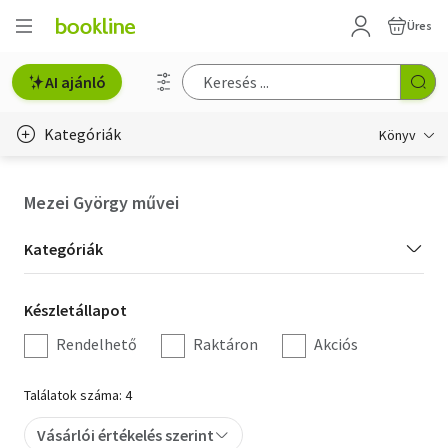
Üres
AI ajánló
Kategóriák
Könyv
Életmód, egészség
Mezei György művei
Erotika
Kategória
Kategóriák
Gyermek- és ifjúsági
szűrés
Készletállapot
Készletállapot
Hobbi, szabadidő
szűrés
Rendelhető
Raktáron
Akciós
Irodalom
Találatok száma: 4
Művészet
Vásárlói értékelés szerint
Szakkönyv