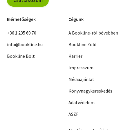
Csatlakozom
Elérhetőségek
Cégünk
+36 1 235 60 70
A Bookline-ról bővebben
info@bookline.hu
Bookline Zöld
Bookline Bolt
Karrier
Impresszum
Médiaajánlat
Könyvnagykereskedés
Adatvédelem
ÁSZF