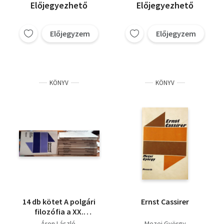
Előjegyezhető
Előjegyezhető
Előjegyzem
Előjegyzem
KÖNYV
KÖNYV
14 db kötet A polgári
Ernst Cassirer
filozófia a XX.
században sorozatból
Áron László
Mezei György