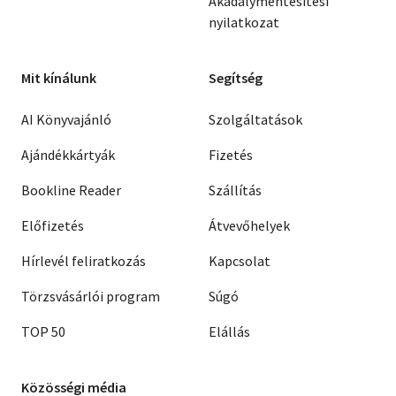
Akadálymentesítési
nyilatkozat
Mit kínálunk
Segítség
AI Könyvajánló
Szolgáltatások
Ajándékkártyák
Fizetés
Bookline Reader
Szállítás
Előfizetés
Átvevőhelyek
Hírlevél feliratkozás
Kapcsolat
Törzsvásárlói program
Súgó
TOP 50
Elállás
Közösségi média