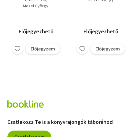
Mezei György
Kelemen János
Csejtei Dezső
Juhász Anikó
Tagai Imre
Fehér M. István
Előjegyezhető
Előjegyezhető
Darai Lajos Mihály
Nyíri Kristóf
Előjegyzem
Előjegyzem
Dékány András
Forrai Gábor
Balogh Tibor
Csatlakozz Te is a könyvrajongók táborához!