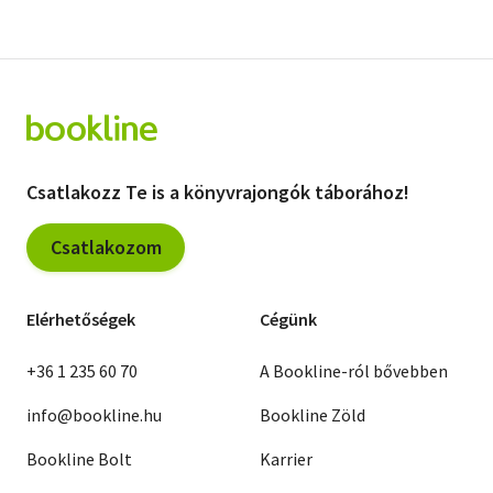
Csatlakozz Te is a könyvrajongók táborához!
Csatlakozom
Elérhetőségek
Cégünk
+36 1 235 60 70
A Bookline-ról bővebben
info@bookline.hu
Bookline Zöld
Bookline Bolt
Karrier