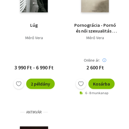
Lúg
Pornográcia - Pornó
és női szexualitás -
Vad Katalin (Michelle
Mérő Vera
Mérő Vera
Wild) ajánlásával
Online ár:
3 990 Ft - 6 990 Ft
2 600 Ft
2 példány
Kosárba
6 - 8 munkanap
ANTIKVÁR