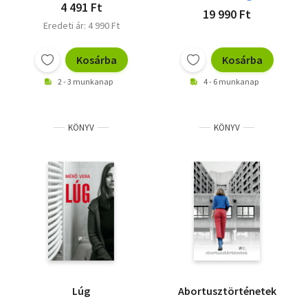
4 491 Ft
19 990 Ft
Eredeti ár: 4 990 Ft
Kosárba
Kosárba
2 - 3 munkanap
4 - 6 munkanap
KÖNYV
KÖNYV
Lúg
Abortusztörténetek