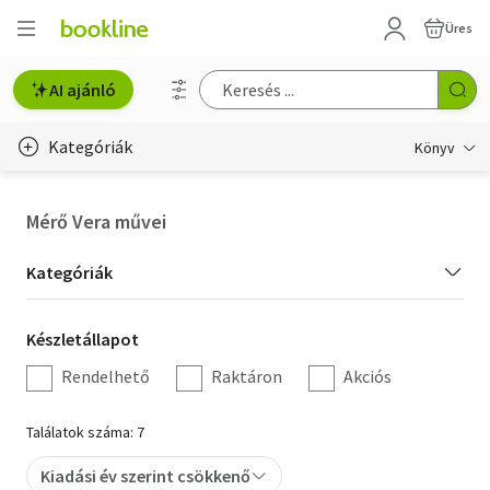
Üres
AI ajánló
Kategóriák
Könyv
Életmód, egészség
Mérő Vera művei
Erotika
Kategória
Kategóriák
Gyermek- és ifjúsági
szűrés
Készletállapot
Készletállapot
Hobbi, szabadidő
szűrés
Rendelhető
Raktáron
Akciós
Irodalom
Találatok száma: 7
Művészet
Kiadási év szerint csökkenő
Szakkönyv