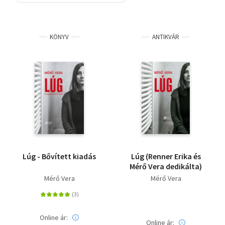
Szótár, nyelvkönyv
KÖNYV
ANTIKVÁR
Tankönyv, segédkönyv
Társadalomtudomány
Természettudomány
Történelem
Vallás
Lúg - Bővített kiadás
Lúg (Renner Erika és
Mérő Vera dedikálta)
Mérő Vera
Mérő Vera
Online ár:
Online ár: