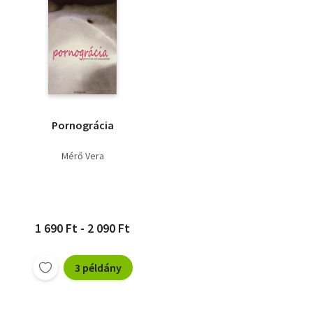
Pornográcia
Mérő Vera
1 690 Ft - 2 090 Ft
3 példány