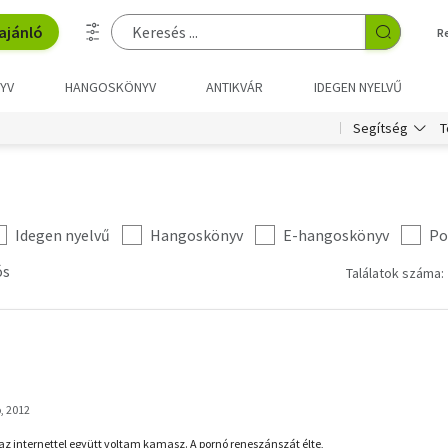
ajánló
R
YV
HANGOSKÖNYV
ANTIKVÁR
IDEGEN NYELVŰ
T
Segítség
Idegen nyelvű
Hangoskönyv
E-hangoskönyv
Po
ós
Találatok száma: 
, 2012
az internettel együtt voltam kamasz. A pornó reneszánszát élte,