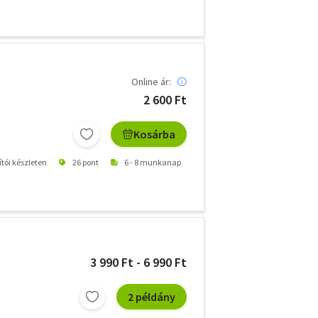
Online ár:
2 600 Ft
Kosárba
ítói készleten
26 pont
6 - 8 munkanap
3 990 Ft - 6 990 Ft
2 példány