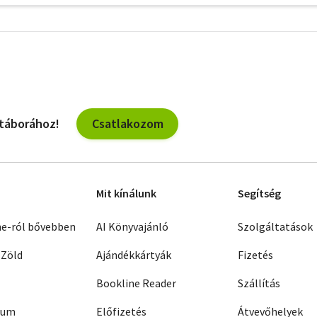
További
szűrők
Csatlakozom
 táborához!
Mit kínálunk
Segítség
ne-ról bővebben
AI Könyvajánló
Szolgáltatások
 Zöld
Ajándékkártyák
Fizetés
Bookline Reader
Szállítás
zum
Előfizetés
Átvevőhelyek