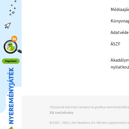
Médiaajá
Könyvnag
Adatvéd
ÁSZF
Akadálym
nyilatko
Oldalaink bármely tartalmi és grafikai elemének felha
SSL tanúsítvány
© 2001 - 2026, Libri-Bookline Zrt. Minden jog fenntartva