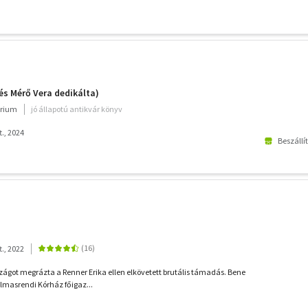
és Mérő Vera dedikálta)
rium
jó állapotú antikvár könyv
., 2024
Beszállí
., 2022
zágot megrázta a Renner Erika ellen elkövetett brutális támadás. Bene
almasrendi Kórház főigaz...