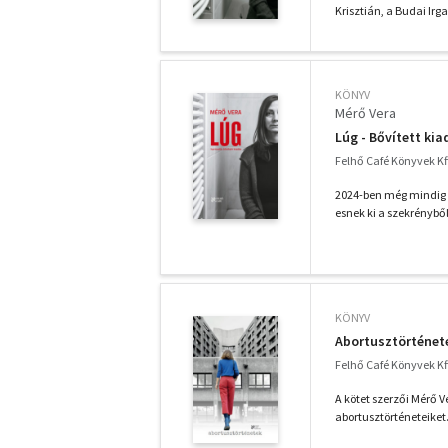
Krisztián, a Budai Irg
KÖNYV
Mérő Vera
Lúg - Bővített kia
Felhő Café Könyvek Kft
2024-ben még mindig n
esnek ki a szekrényből
KÖNYV
Abortusztörténet
Felhő Café Könyvek Kft
A kötet szerzői Mérő V
abortusztörténeteiket. 