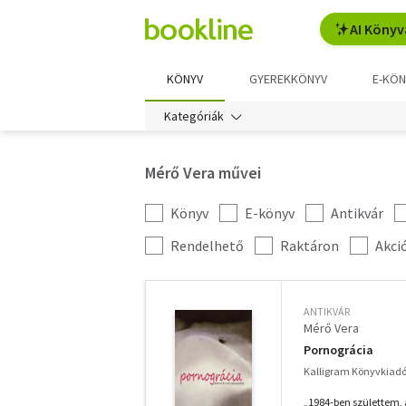
AI Könyv
KÖNYV
GYEREKKÖNYV
E-KÖN
Kategóriák
Mérő Vera művei
Könyv
E-könyv
Antikvár
Kategória
szűrés
További
Rendelhető
Raktáron
Akci
szűrők
ANTIKVÁR
Mérő Vera
Pornográcia
Kalligram Könyvkiadó
„1984-ben születtem, 