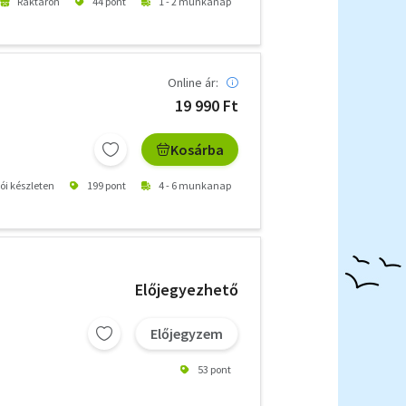
Raktáron
44 pont
1 - 2 munkanap
Online ár:
19 990 Ft
Kosárba
tói készleten
199 pont
4 - 6 munkanap
Előjegyezhető
Előjegyzem
53 pont