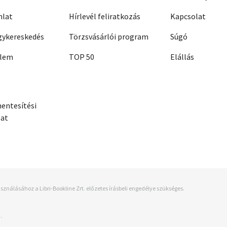
nlat
Hírlevél feliratkozás
Kapcsolat
ykereskedés
Törzsvásárlói program
Súgó
elem
TOP 50
Elállás
entesítési
zat
sználásához a Libri-Bookline Zrt. előzetes írásbeli engedélye szükséges.
.