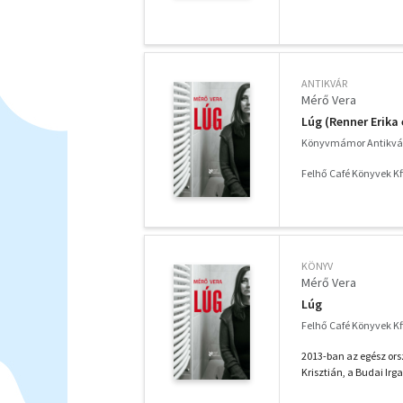
ANTIKVÁR
Mérő Vera
Lúg (Renner Erika 
Könyvmámor Antikvá
Felhő Café Könyvek Kft
KÖNYV
Mérő Vera
Lúg
Felhő Café Könyvek Kft
2013-ban az egész ors
Krisztián, a Budai Irg