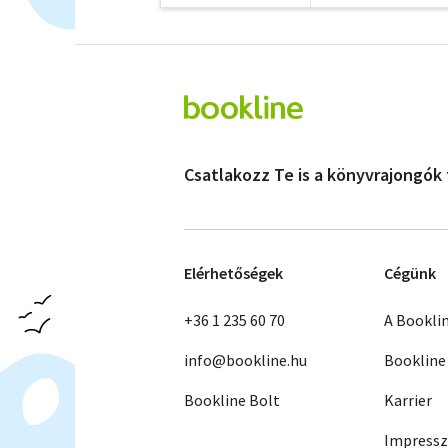
Csatlakozz Te is a könyvrajongók
Elérhetőségek
Cégünk
+36 1 235 60 70
A Bookli
info@bookline.hu
Bookline
Bookline Bolt
Karrier
Impress