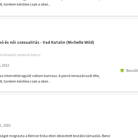
, türelem kérdése csak a siker...
ó és női szexualitás - Vad Katalin (Michelle Wild)
jó állapotú antikvár könyv
, 2012
Beszáll
az internettel együtt voltam kamasz. A pornó reneszánszát élte,
, türelem kérdése csak a siker...
., 2022
zágot megrázta a Renner Erika ellen elkövetett brutális támadás. Bene