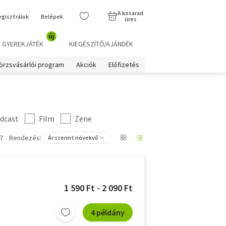
A kosarad
egisztrálok
Belépek
üres
új
GYEREKJÁTÉK
KIEGÉSZÍTŐ/AJÁNDÉK
örzsvásárlói program
Akciók
Előfizetés
dcast
Film
Zene
7
Rendezés:
Ár szerint növekvő
1 590 Ft - 2 090 Ft
4 példány