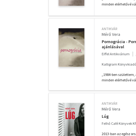
minden elérhetővé vált
ANTIKVÁR
Mérő Vera
Pornográcia - Porn
ajánlásával
Eiffel Antikvárium
Kalligram Könyvkiadó
„1984-ben születtem, 
minden elérhetővé vált
ANTIKVÁR
Mérő Vera
Lúg
Felhő Café Könyvek Kft
2013-ban az egész ors