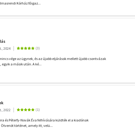
almasrendi Kórház főigaz...
dás
., 2024
incs vége az ügynek, és az újabb eljárások mellett újabb csontvázak
, egyik a másik után. A ké...
ek
., 2022
era és Péterfy-Novák Éva felhívására küldték el a kiadónak
Ötvenöt történet, amely itt, velü...