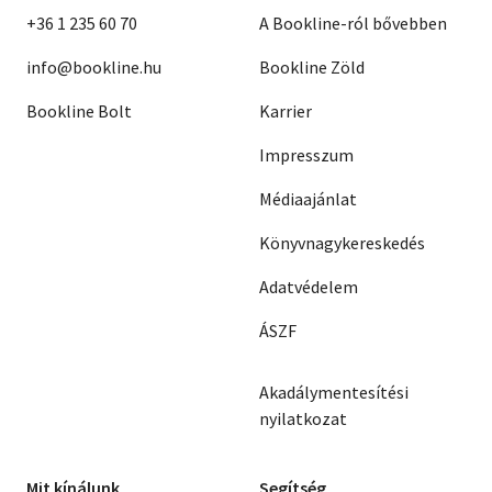
+36 1 235 60 70
A Bookline-ról bővebben
info@bookline.hu
Bookline Zöld
Bookline Bolt
Karrier
Impresszum
Médiaajánlat
Könyvnagykereskedés
Adatvédelem
ÁSZF
Akadálymentesítési
nyilatkozat
Mit kínálunk
Segítség