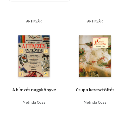
Szótár, nyelvkönyv
ANTIKVÁR
ANTIKVÁR
Tankönyv, segédkönyv
Társadalomtudomány
Természettudomány
Történelem
Vallás
A hímzés nagykönyve
Csupa keresztöltés
Melinda Coss
Melinda Coss