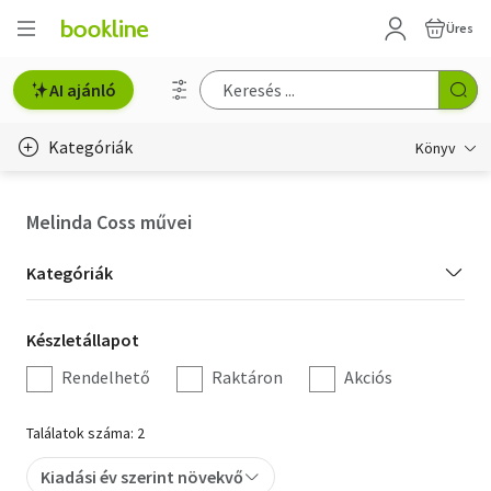
Üres
AI ajánló
Kategóriák
Könyv
Életmód, egészség
Melinda Coss művei
Erotika
Kategória
Kategóriák
Gyermek- és ifjúsági
szűrés
Készletállapot
Készletállapot
Hobbi, szabadidő
szűrés
Rendelhető
Raktáron
Akciós
Irodalom
Találatok száma: 2
Művészet
Kiadási év szerint növekvő
Szakkönyv