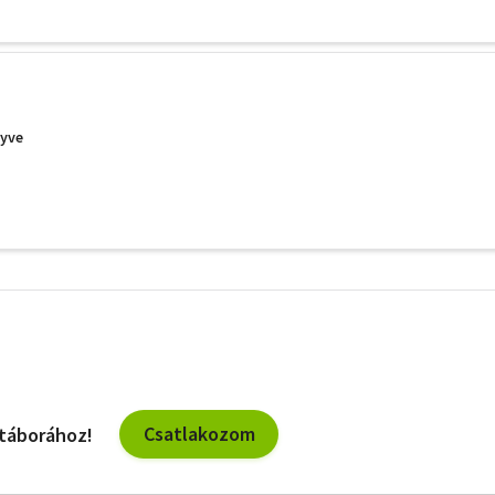
yve
További
szűrők
Csatlakozom
 táborához!