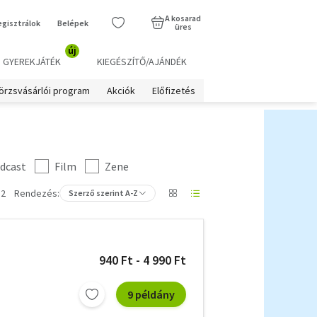
A kosarad
egisztrálok
Belépek
üres
új
GYEREKJÁTÉK
KIEGÉSZÍTŐ/AJÁNDÉK
örzsvásárlói program
Akciók
Előfizetés
dcast
Film
Zene
 2
Rendezés:
Szerző szerint A-Z
940 Ft - 4 990 Ft
9 példány