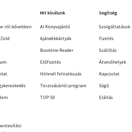
Mit kínálunk
Segítség
ne-ról bővebben
AI Könyvajánló
Szolgáltatások
 Zöld
Ajándékkártyák
Fizetés
Bookline Reader
Szállítás
zum
Előfizetés
Átvevőhelyek
nlat
Hírlevél feliratkozás
Kapcsolat
ykereskedés
Törzsvásárlói program
Súgó
elem
TOP 50
Elállás
entesítési