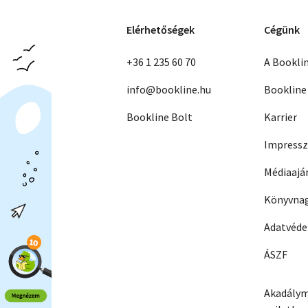
Elérhetőségek
Cégünk
+36 1 235 60 70
A Bookli
info@bookline.hu
Bookline
Bookline Bolt
Karrier
Impress
Médiaajá
Könyvnag
Adatvéd
ÁSZF
Akadálym