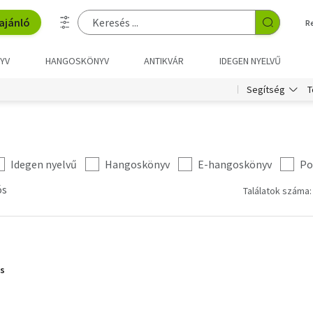
ajánló
R
YV
HANGOSKÖNYV
ANTIKVÁR
IDEGEN NYELVŰ
T
Segítség
Idegen nyelvű
Hangoskönyv
E-hangoskönyv
Po
ós
Találatok száma:
és