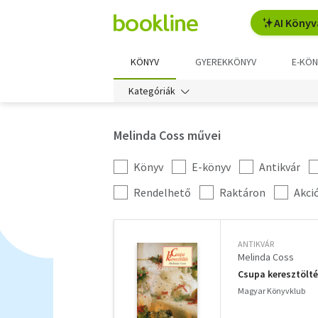
AI Könyv
KÖNYV
GYEREKKÖNYV
E-KÖN
Kategóriák
Melinda Coss művei
Könyv
E-könyv
Antikvár
Kategória
szűrés
További
Rendelhető
Raktáron
Akci
szűrők
ANTIKVÁR
Melinda Coss
Csupa keresztölt
Magyar Könyvklub