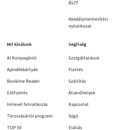
ÁSZF
Akadálymentesítési
nyilatkozat
Mit kínálunk
Segítség
AI Könyvajánló
Szolgáltatások
Ajándékkártyák
Fizetés
Bookline Reader
Szállítás
Előfizetés
Átvevőhelyek
Hírlevél feliratkozás
Kapcsolat
Törzsvásárlói program
Súgó
TOP 50
Elállás