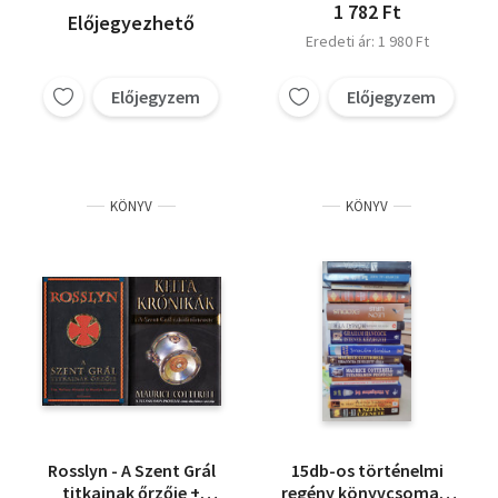
1 782 Ft
Előjegyezhető
Eredeti ár: 1 980 Ft
Előjegyzem
Előjegyzem
KÖNYV
KÖNYV
Rosslyn - A Szent Grál
15db-os történelmi
titkainak őrzője +
regény könyvcsomag: