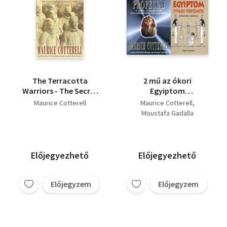
P. Quadrupani
Neale Donald Walsch
The Terracotta
2 mű az ókori
Warriors - The Secret
Egyiptom
Codes of the
történetéről:
Maurice Cotterell
Maurice Cotterell
Emperor's Army
Tutanhamon próféciái
Moustafa Gadalla
- A maják, az
egyiptomiak és a
szabadkőművesek
szent titkai + Az ​ókori
Előjegyezhető
Előjegyezhető
Egyiptom titkos
története
Előjegyzem
Előjegyzem