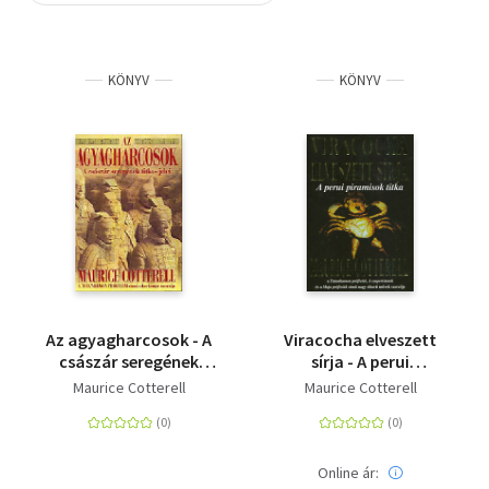
Szótár, nyelvkönyv
KÖNYV
KÖNYV
Tankönyv, segédkönyv
Társadalomtudomány
Természettudomány
Történelem
Vallás
Az agyagharcosok - A
Viracocha elveszett
császár seregének
sírja - A perui
titkos jelei
piramisok titka
Maurice Cotterell
Maurice Cotterell
Online ár: