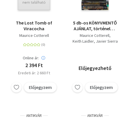
The Lost Tomb of
5 db-os KÖNYVMENTŐ
Viracocha
AJÁNLAT, történelmi:
Tutanhamon
Maurice Cotterell
Maurice Cotterell
próféciái+ Viracocha
Keith Laidler
Javier Sierra
elveszett sírja+ A
mindenség üzenete+ A
titokzatos fej+ Az
Online ár:
angyalok és démonok
2 394 Ft
Előjegyezhető
titkai
Eredeti ár: 2 660 Ft
Előjegyzem
Előjegyzem
ANTIKVÁR
ANTIKVÁR