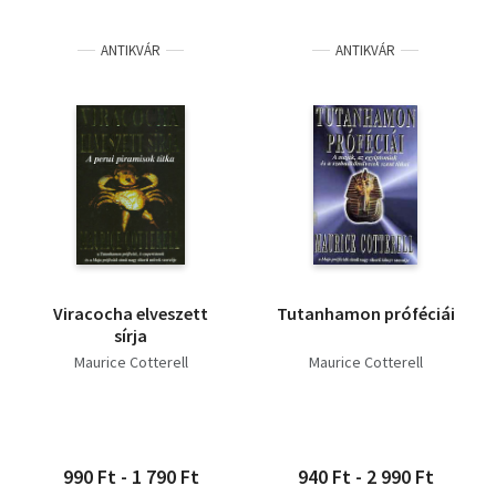
ANTIKVÁR
ANTIKVÁR
Viracocha elveszett
Tutanhamon próféciái
sírja
Maurice Cotterell
Maurice Cotterell
990 Ft - 1 790 Ft
940 Ft - 2 990 Ft