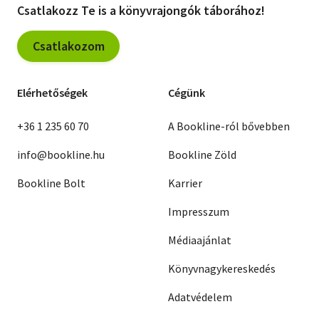
Csatlakozz Te is a könyvrajongók táborához!
Csatlakozom
Elérhetőségek
Cégünk
+36 1 235 60 70
A Bookline-ról bővebben
info@bookline.hu
Bookline Zöld
Bookline Bolt
Karrier
Impresszum
Médiaajánlat
Könyvnagykereskedés
Adatvédelem