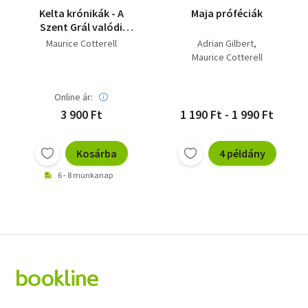
Kelta krónikák - A
Maja próféciák
Szent Grál valódi
története
Maurice Cotterell
Adrian Gilbert
Maurice Cotterell
Online ár:
3 900 Ft
1 190 Ft - 1 990 Ft
Kosárba
4 példány
6 - 8 munkanap