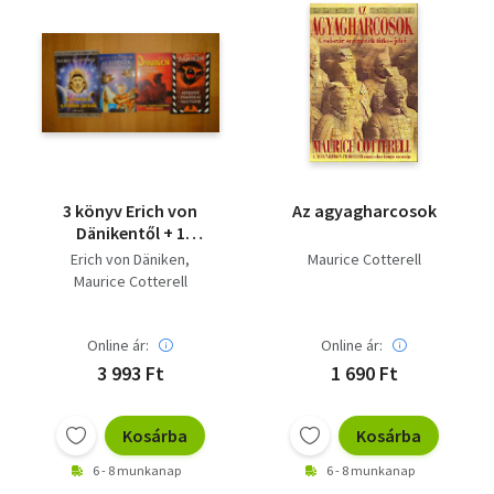
3 könyv Erich von
Az agyagharcosok
Dänikentől + 1
ajándékba: Istenek
Erich von Däniken
Maurice Cotterell
ivadékai vagyunk, Az
Maurice Cotterell
istenek érkezésének
napja, Az istenek
űrhajósok voltak + Az
Online ár:
Online ár:
istenek a Földön
3 993 Ft
1 690 Ft
jártak
Kosárba
Kosárba
6 - 8 munkanap
6 - 8 munkanap