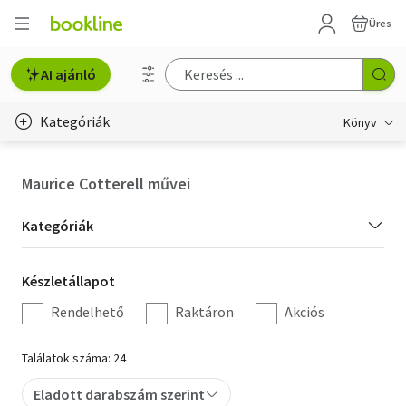
Üres
AI ajánló
Kategóriák
Könyv
Életmód, egészség
Maurice Cotterell művei
Erotika
Kategória
Kategóriák
Gyermek- és ifjúsági
szűrés
Készletállapot
Készletállapot
Hobbi, szabadidő
szűrés
Rendelhető
Raktáron
Akciós
Irodalom
Találatok száma: 24
Művészet
Eladott darabszám szerint
Szakkönyv