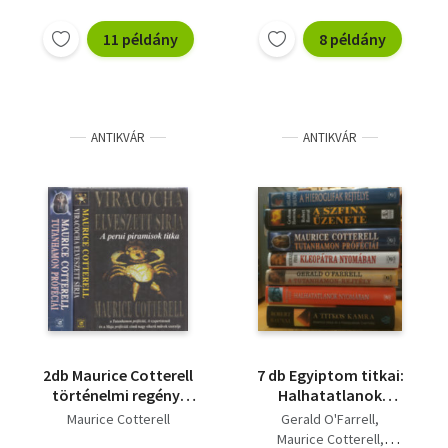
11 példány
8 példány
ANTIKVÁR
ANTIKVÁR
2db Maurice Cotterell
7 db Egyiptom titkai:
történelmi regény:
Halhatatlanok
Tutanhamon próféciái
nyomában; Kleopátra
Maurice Cotterell
Gerald O'Farrell
+ Viracocha elveszett
nyomában; A
Maurice Cotterell