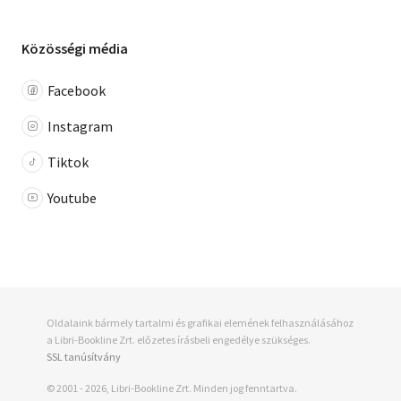
Közösségi média
Facebook
Instagram
Tiktok
Youtube
Oldalaink bármely tartalmi és grafikai elemének felhasználásához
a Libri-Bookline Zrt. előzetes írásbeli engedélye szükséges.
SSL tanúsítvány
© 2001 - 2026, Libri-Bookline Zrt. Minden jog fenntartva.