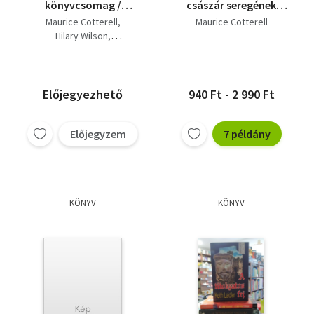
könyvcsomag /
császár seregének
Tutanhamon
titkos jelei
Maurice Cotterell
Maurice Cotterell
próféciái, Egyiptomi
Hilary Wilson
asszony, A fáraó titka
Vanoyeke Violaine
Előjegyezhető
940 Ft - 2 990 Ft
Előjegyzem
7 példány
KÖNYV
KÖNYV