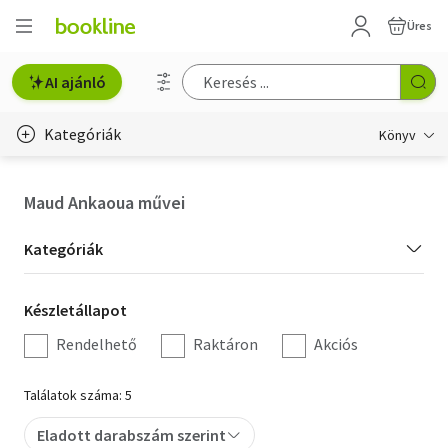
Üres
AI ajánló
Kategóriák
Könyv
Életmód, egészség
Maud Ankaoua művei
Erotika
Kategória
Kategóriák
Gyermek- és ifjúsági
szűrés
Készletállapot
Készletállapot
Hobbi, szabadidő
szűrés
Rendelhető
Raktáron
Akciós
Irodalom
Találatok száma: 5
Művészet
Eladott darabszám szerint
Szakkönyv