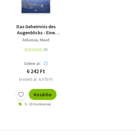
Das Geheimnis des
Augenblicks - Eine
Erzählung über das
Ankaoua, Maud
Glück und den Ort, an
dem nichts unmöglich
ist | | Der Nr.-1-
Bestseller aus
Online ár:
Frankreich
6 242 Ft
Eredeti ár: 6 570 Ft
Kosárba
5 - 10 munkanap