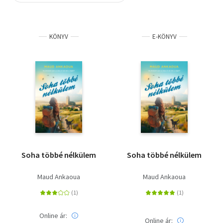
Szótár, nyelvkönyv
KÖNYV
E-KÖNYV
Tankönyv, segédkönyv
Társadalomtudomány
Természettudomány
Történelem
Vallás
Soha többé nélkülem
Soha többé nélkülem
Maud Ankaoua
Maud Ankaoua
Online ár:
Online ár: