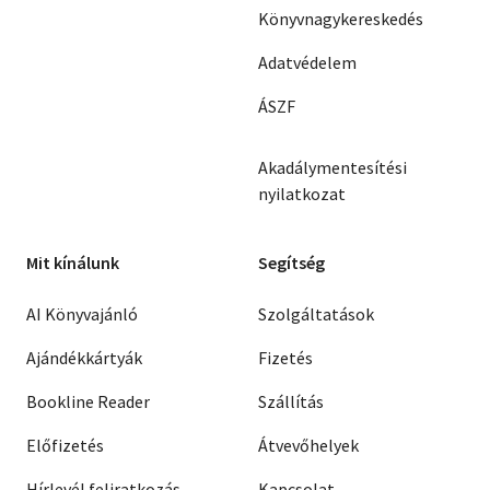
Könyvnagykereskedés
Adatvédelem
ÁSZF
Akadálymentesítési
nyilatkozat
Mit kínálunk
Segítség
AI Könyvajánló
Szolgáltatások
Ajándékkártyák
Fizetés
Bookline Reader
Szállítás
Előfizetés
Átvevőhelyek
Hírlevél feliratkozás
Kapcsolat