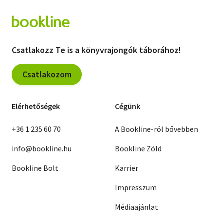
Csatlakozz Te is a könyvrajongók táborához!
Csatlakozom
Elérhetőségek
Cégünk
+36 1 235 60 70
A Bookline-ról bővebben
info@bookline.hu
Bookline Zöld
Bookline Bolt
Karrier
Impresszum
Médiaajánlat