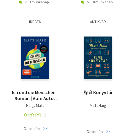
2 - 3 munkanap
5 - 10 munkanap
IDEGEN
ANTIKVÁR
Ich und die Menschen -
Éjfél Könyvtár
Roman | Vom Autor
des Bestsellers und
Haig, Matt
Matt Haig
TikTok-Sensation "Die
Mitternachtsbibliothek"
Online ár:
Online ár: