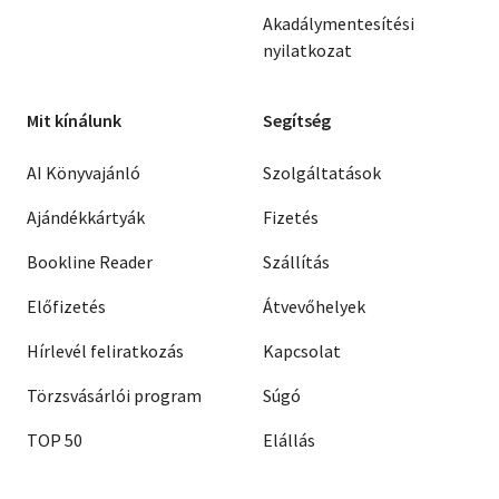
Akadálymentesítési
nyilatkozat
Mit kínálunk
Segítség
AI Könyvajánló
Szolgáltatások
Ajándékkártyák
Fizetés
Bookline Reader
Szállítás
Előfizetés
Átvevőhelyek
Hírlevél feliratkozás
Kapcsolat
Törzsvásárlói program
Súgó
TOP 50
Elállás