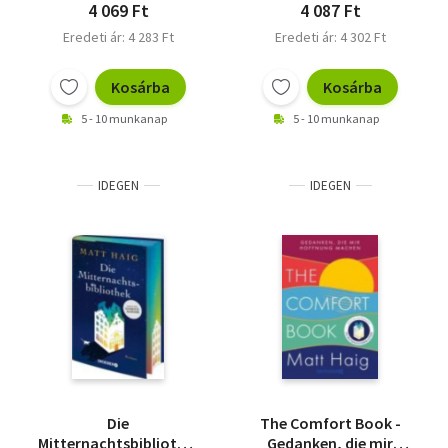
4 069 Ft
4 087 Ft
Eredeti ár: 4 283 Ft
Eredeti ár: 4 302 Ft
Kosárba
Kosárba
5 - 10 munkanap
5 - 10 munkanap
IDEGEN
IDEGEN
Die
The Comfort Book -
Mitternachtsbibliothek
Gedanken, die mir