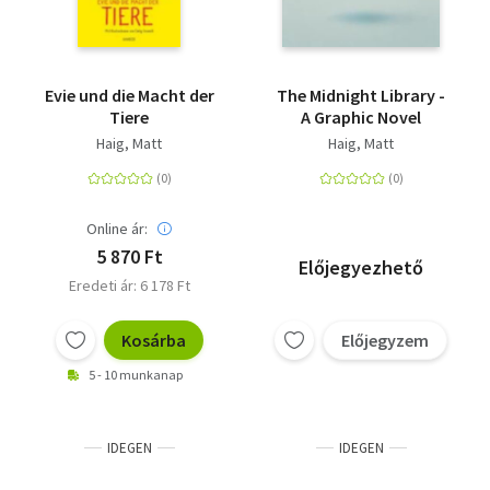
Evie und die Macht der
The Midnight Library -
Tiere
A Graphic Novel
Haig, Matt
Haig, Matt
Online ár:
5 870 Ft
Előjegyezhető
Eredeti ár: 6 178 Ft
Kosárba
Előjegyzem
5 - 10 munkanap
IDEGEN
IDEGEN