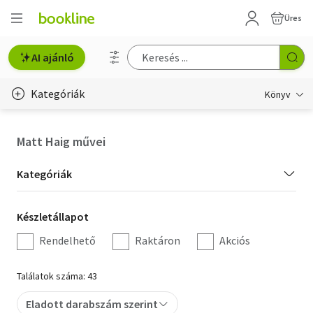
Üres
AI ajánló
Kategóriák
Könyv
Életmód, egészség
Matt Haig művei
Erotika
Kategória
Kategóriák
Gyermek- és ifjúsági
szűrés
Készletállapot
Készletállapot
Hobbi, szabadidő
szűrés
Rendelhető
Raktáron
Akciós
Irodalom
Találatok száma: 43
Művészet
Eladott darabszám szerint
Szakkönyv