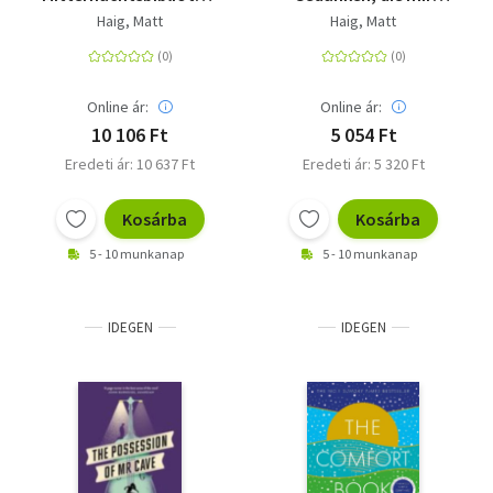
- Schmuckausgabe.
Hoffnung machen -
Haig, Matt
Haig, Matt
Roman | Der SPIEGEL-
Deutsche Ausgabe |
Bestseller als exklusive
Vom Autor des
Sonderausgabe mit
Bestsellers Die
Farbschnitt
Mitternachtsbibliothek
Online ár:
Online ár:
10 106 Ft
5 054 Ft
Eredeti ár: 10 637 Ft
Eredeti ár: 5 320 Ft
Kosárba
Kosárba
5 - 10 munkanap
5 - 10 munkanap
IDEGEN
IDEGEN