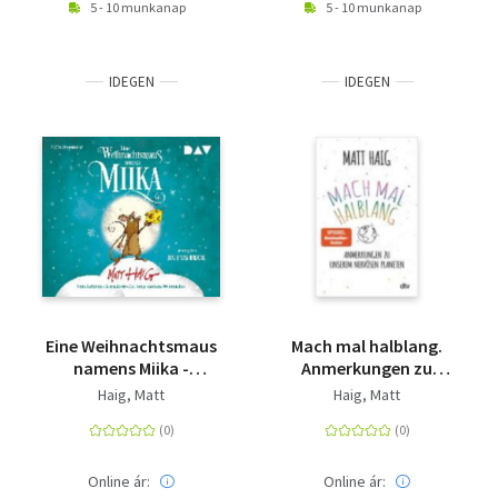
5 - 10 munkanap
5 - 10 munkanap
IDEGEN
IDEGEN
Eine Weihnachtsmaus
Mach mal halblang.
namens Miika -
Anmerkungen zu
Ungekürzte Lesung
unserem nervösen
Haig, Matt
Haig, Matt
mit Rufus Beck (2 CDs)
Planeten
Online ár:
Online ár: