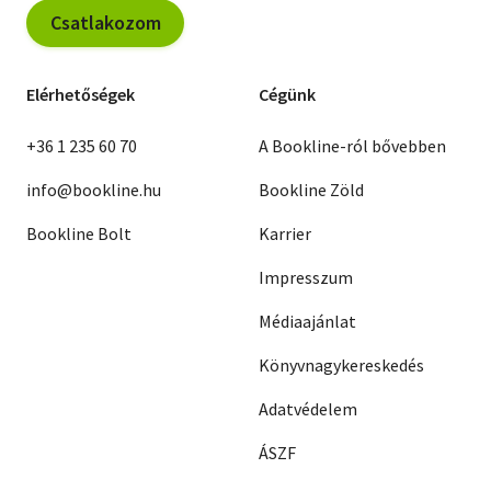
Csatlakozom
Elérhetőségek
Cégünk
+36 1 235 60 70
A Bookline-ról bővebben
info@bookline.hu
Bookline Zöld
Bookline Bolt
Karrier
Impresszum
Médiaajánlat
Könyvnagykereskedés
Adatvédelem
ÁSZF