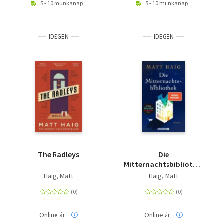
5 - 10 munkanap
5 - 10 munkanap
IDEGEN
IDEGEN
The Radleys
Die
Mitternachtsbibliothek
- Roman | Der Nr.1
Haig, Matt
Haig, Matt
BookTok-Bestseller |
Der SPIEGEL Bestseller
jetzt als Taschenbuch
Online ár:
Online ár: