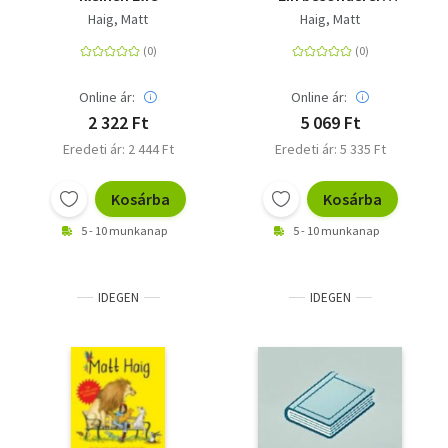
Vampirroman vom
Haig, Matt
Haig, Matt
Autor des großen
SPIEGEL-Bestsellers
'Die
Mitternachtsbibliothek'
Online ár:
Online ár:
2 322 Ft
5 069 Ft
Eredeti ár: 2 444 Ft
Eredeti ár: 5 335 Ft
Kosárba
Kosárba
5 - 10 munkanap
5 - 10 munkanap
IDEGEN
IDEGEN