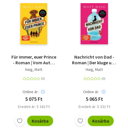
Für immer, euer Prince
Nachricht von Dad -
- Roman | Vom Autor
Roman | Der kluge und
des SPIEGEL-
einfühlsame Roman
Haig, Matt
Haig, Matt
Bestsellers 'Die
vom Autor des großen
Mitternachtsbibliothek'
SPIEGEL-Bestsellers
'Die
Mitternachtsbibliothek'
Online ár:
Online ár:
5 075 Ft
5 065 Ft
Eredeti ár: 5 342 Ft
Eredeti ár: 5 331 Ft
Kosárba
Kosárba