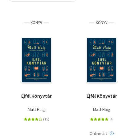
Szótár, nyelvkönyv
KÖNYV
KÖNYV
Tankönyv, segédkönyv
Társadalomtudomány
Természettudomány
Történelem
Vallás
Éjfél Könyvtár
Éjfél Könyvtár
Matt Haig
Matt Haig
Online ár: