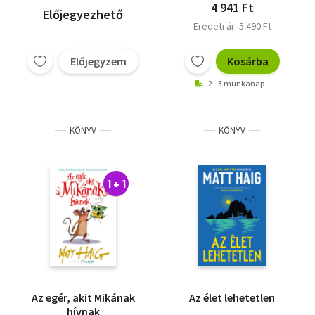
4 941 Ft
Előjegyezhető
Eredeti ár: 5 490 Ft
Előjegyzem
Kosárba
2 - 3 munkanap
KÖNYV
KÖNYV
1 + 1
Az egér, akit Mikának
Az élet lehetetlen
hívnak