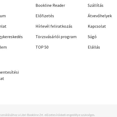
Bookline Reader
Szállítás
zum
Előfizetés
Átvevőhelyek
nlat
Hírlevél feliratkozás
Kapcsolat
ykereskedés
Törzsvásárlói program
Súgó
elem
TOP 50
Elállás
entesítési
zat
sználásához a Libri-Bookline Zrt. előzetes írásbeli engedélye szükséges.