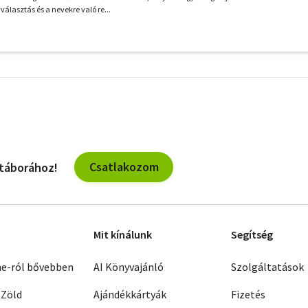
álasztás és a nevekre való re...
További
szűrők
Csatlakozom
 táborához!
Mit kínálunk
Segítség
ne-ról bővebben
AI Könyvajánló
Szolgáltatások
 Zöld
Ajándékkártyák
Fizetés