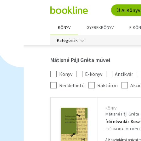
AI Könyv
KÖNYV
GYEREKKÖNYV
E-KÖN
Kategóriák
Mátisné Páji Gréta művei
Könyv
E-könyv
Antikvár
Kategória
szűrés
További
Rendelhető
Raktáron
Akci
szűrők
KÖNYV
Mátisné Páji Gréta
Írói névadás Kosz
SZÉPIRODALMI FIGYEL
A Kosztolányi prózai 