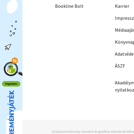
Bookline Bolt
Karrier
Impress
Médiaajá
Könyvnag
Adatvéd
ÁSZF
Akadálym
nyilatko
Oldalaink bármely tartalmi és grafikai elemének felha