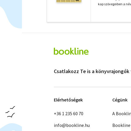
kap szövegeiben a névv
Csatlakozz Te is a könyvrajongók
Elérhetőségek
Cégünk
+36 1 235 60 70
A Bookli
info@bookline.hu
Bookline