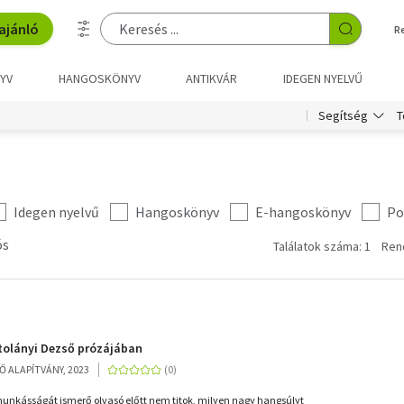
ajánló
R
YV
HANGOSKÖNYV
ANTIKVÁR
IDEGEN NYELVŰ
T
Segítség
Idegen nyelvű
Hangoskönyv
E-hangoskönyv
Po
ós
Találatok száma: 1
Ren
tolányi Dezső prózájában
Ő ALAPÍTVÁNY, 2023
munkásságát ismerő olvasó előtt nem titok, milyen nagy hangsúlyt