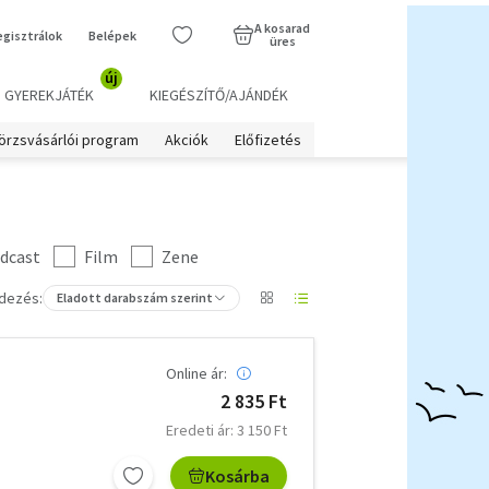
A kosarad
egisztrálok
Belépek
üres
új
GYEREKJÁTÉK
KIEGÉSZÍTŐ/AJÁNDÉK
örzsvásárlói program
Akciók
Előfizetés
dcast
Film
Zene
dezés:
Eladott darabszám szerint
Online ár:
2 835 Ft
Eredeti ár: 3 150 Ft
Kosárba