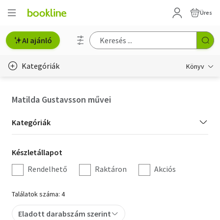
Üres
AI ajánló
Kategóriák
Könyv
Életmód, egészség
Matilda Gustavsson művei
Erotika
Kategória
Kategóriák
Gyermek- és ifjúsági
szűrés
Készletállapot
Készletállapot
Hobbi, szabadidő
szűrés
Rendelhető
Raktáron
Akciós
Irodalom
Találatok száma: 4
Művészet
Eladott darabszám szerint
Szakkönyv