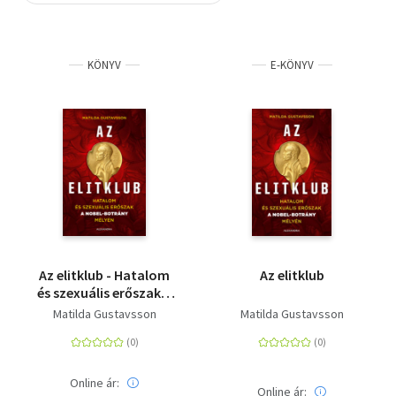
Szótár, nyelvkönyv
KÖNYV
E-KÖNYV
Tankönyv, segédkönyv
Társadalomtudomány
Természettudomány
Történelem
Vallás
Az elitklub - Hatalom
Az elitklub
és szexuális erőszak a
Nobel-botrány mélyén
Matilda Gustavsson
Matilda Gustavsson
Online ár:
Online ár: