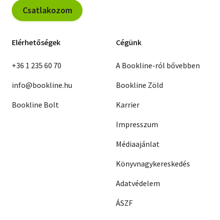
Csatlakozom
Elérhetőségek
Cégünk
+36 1 235 60 70
A Bookline-ról bővebben
info@bookline.hu
Bookline Zöld
Bookline Bolt
Karrier
Impresszum
Médiaajánlat
Könyvnagykereskedés
Adatvédelem
ÁSZF