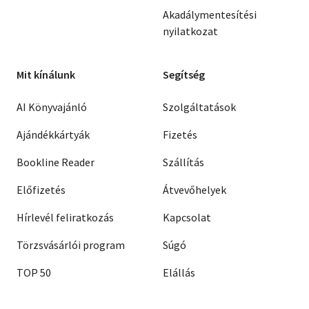
Akadálymentesítési
nyilatkozat
Mit kínálunk
Segítség
AI Könyvajánló
Szolgáltatások
Ajándékkártyák
Fizetés
Bookline Reader
Szállítás
Előfizetés
Átvevőhelyek
Hírlevél feliratkozás
Kapcsolat
Törzsvásárlói program
Súgó
TOP 50
Elállás