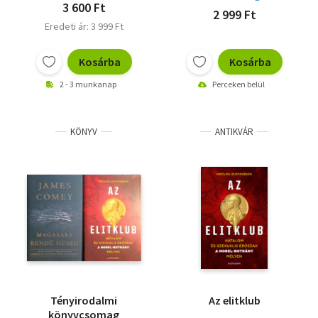
3 600 Ft
2 999 Ft
Eredeti ár: 3 999 Ft
Kosárba
Kosárba
2 - 3 munkanap
Perceken belül
KÖNYV
ANTIKVÁR
Tényirodalmi
Az elitklub
könyvcsomag