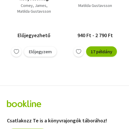
Comey, James
Matilda Gustavsson
Matilda Gustavsson
Előjegyezhető
940 Ft - 2 790 Ft
Előjegyzem
17 példány
Csatlakozz Te is a könyvrajongók táborához!