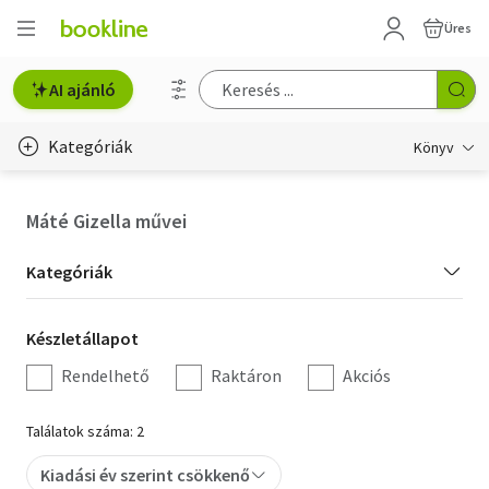
Üres
AI ajánló
Kategóriák
Könyv
Életmód, egészség
Máté Gizella művei
Erotika
Kategória
Kategóriák
Gyermek- és ifjúsági
szűrés
Készletállapot
Készletállapot
Hobbi, szabadidő
szűrés
Rendelhető
Raktáron
Akciós
Irodalom
Találatok száma: 2
Művészet
Kiadási év szerint csökkenő
Szakkönyv