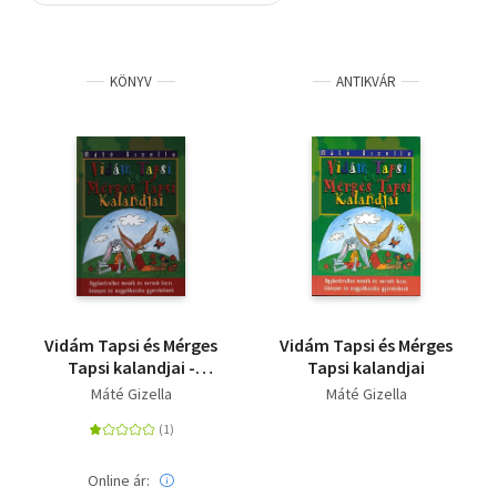
Szótár, nyelvkönyv
KÖNYV
ANTIKVÁR
Tankönyv, segédkönyv
Társadalomtudomány
Természettudomány
Történelem
Vallás
Vidám Tapsi és Mérges
Vidám Tapsi és Mérges
Tapsi kalandjai -
Tapsi kalandjai
Agykontrollos mesék
Máté Gizella
Máté Gizella
és versek kicsi,
közepes és
nagyobbacska
gyerekeknek
Online ár: