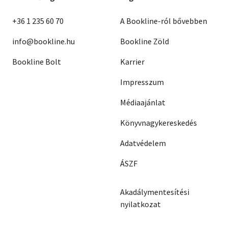
+36 1 235 60 70
A Bookline-ról bővebben
info@bookline.hu
Bookline Zöld
Bookline Bolt
Karrier
Impresszum
Médiaajánlat
Könyvnagykereskedés
Adatvédelem
ÁSZF
Akadálymentesítési
nyilatkozat