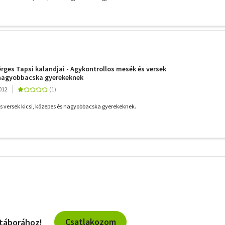
rges Tapsi kalandjai - Agykontrollos mesék és versek
 nagyobbacska gyerekeknek
012
s versek kicsi, közepes és nagyobbacska gyerekeknek.
További
szűrők
Csatlakozom
 táborához!