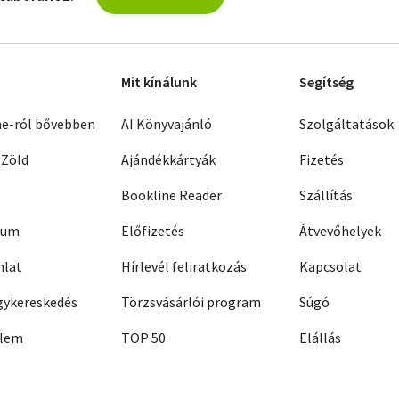
Mit kínálunk
Segítség
ne-ról bővebben
AI Könyvajánló
Szolgáltatások
 Zöld
Ajándékkártyák
Fizetés
Bookline Reader
Szállítás
zum
Előfizetés
Átvevőhelyek
nlat
Hírlevél feliratkozás
Kapcsolat
ykereskedés
Törzsvásárlói program
Súgó
elem
TOP 50
Elállás