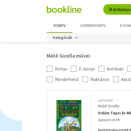
AI Könyv
KÖNYV
GYEREKKÖNYV
E-KÖN
Kategóriák
Máté Gizella művei
Könyv
E-könyv
Antikvár
Kategória
szűrés
További
Rendelhető
Raktáron
Akci
szűrők
ANTIKVÁR
Máté Gizella
Vidám Tapsi és Mé
Agykontroll Kft.
Agykontrollos mesék é