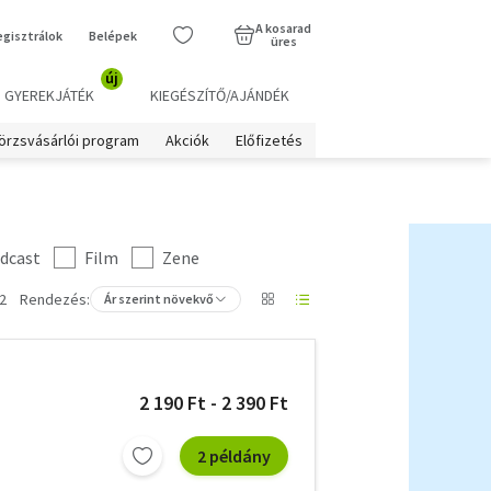
A kosarad
egisztrálok
Belépek
üres
új
GYEREKJÁTÉK
KIEGÉSZÍTŐ/AJÁNDÉK
örzsvásárlói program
Akciók
Előfizetés
dcast
Film
Zene
2
Rendezés:
Ár szerint növekvő
2 190 Ft - 2 390 Ft
2 példány