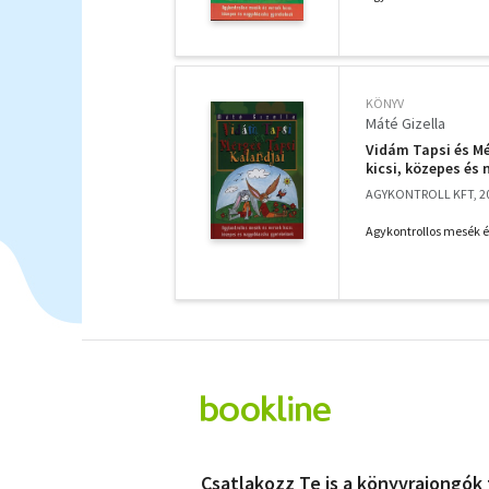
KÖNYV
Máté Gizella
Vidám Tapsi és Mé
kicsi, közepes és
AGYKONTROLL KFT, 2
Agykontrollos mesék é
Csatlakozz Te is a könyvrajongók