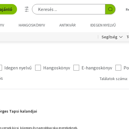
ajánló
R
YV
HANGOSKÖNYV
ANTIKVÁR
IDEGEN NYELVŰ
T
Segítség
Idegen nyelvű
Hangoskönyv
E-hangoskönyv
Po
ós
Találatok száma: 
rges Tapsi kalandjai
s versek kicsi, közepes és nagyobbacska gyerekeknek.