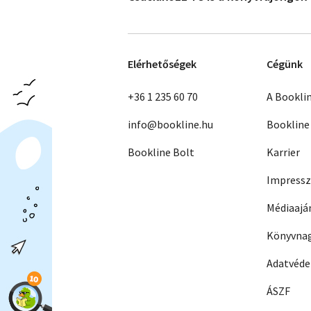
Elérhetőségek
Cégünk
+36 1 235 60 70
A Bookli
info@bookline.hu
Bookline
Bookline Bolt
Karrier
Impress
Médiaajá
Könyvnag
Adatvéd
ÁSZF