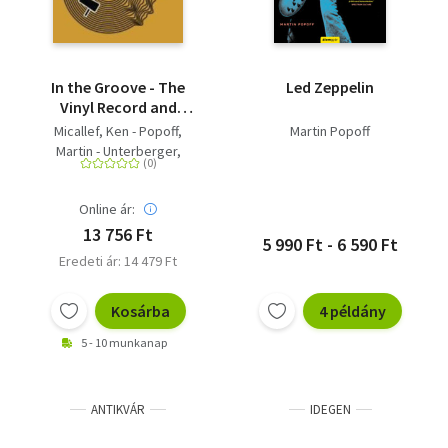
In the Groove - The
Led Zeppelin
Vinyl Record and
Turntable Revolution
Micallef, Ken - Popoff,
Martin Popoff
Martin - Unterberger,
Richie - Anniss, Matt - Gaar,
Gillian G.
Online ár:
13 756 Ft
5 990 Ft - 6 590 Ft
Eredeti ár: 14 479 Ft
Kosárba
4 példány
5 - 10 munkanap
ANTIKVÁR
IDEGEN