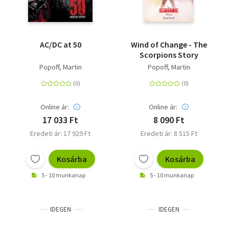
AC/DC at 50
Wind of Change - The
Scorpions Story
Popoff, Martin
Popoff, Martin
Online ár:
Online ár:
17 033 Ft
8 090 Ft
Eredeti ár: 17 929 Ft
Eredeti ár: 8 515 Ft
Kosárba
Kosárba
5 - 10 munkanap
5 - 10 munkanap
IDEGEN
IDEGEN