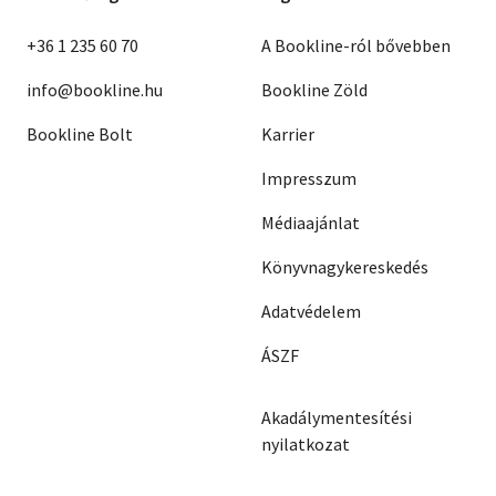
+36 1 235 60 70
A Bookline-ról bővebben
info@bookline.hu
Bookline Zöld
Bookline Bolt
Karrier
Impresszum
Médiaajánlat
Könyvnagykereskedés
Adatvédelem
ÁSZF
Akadálymentesítési
nyilatkozat