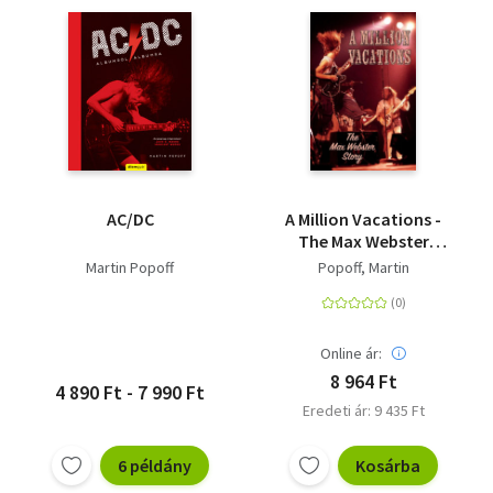
AC/DC
A Million Vacations -
The Max Webster
Story
Martin Popoff
Popoff, Martin
Online ár:
8 964 Ft
4 890 Ft - 7 990 Ft
Eredeti ár: 9 435 Ft
6 példány
Kosárba