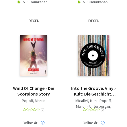
5 - 10 munkanap
5 - 10 munkanap
IDEGEN
IDEGEN
Wind Of Change - Die
Into the Groove. Vinyl-
Scorpions Story
Kult: Die Geschichte
der Schallplatte
Popoff, Martin
Micallef, Ken - Popoff,
Martin - Unterberger,
Richie - Anniss, Matt - Gaar,
Gillian G.
Online ár:
Online ár: