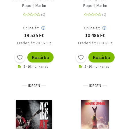
- 50 Years
Popoff, Martin
Popoff, Martin
Online ár:
Online ár:
19 535 Ft
10 486 Ft
Eredeti ár: 20 563 Ft
Eredeti ár: 11 037 Ft
Kosárba
Kosárba
5 - 10 munkanap
5 - 10 munkanap
IDEGEN
IDEGEN