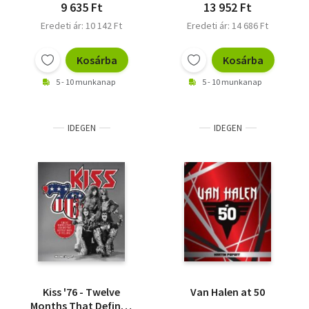
9 635 Ft
13 952 Ft
Eredeti ár: 10 142 Ft
Eredeti ár: 14 686 Ft
Kosárba
Kosárba
5 - 10 munkanap
5 - 10 munkanap
IDEGEN
IDEGEN
Kiss '76 - Twelve
Van Halen at 50
Months That Defined