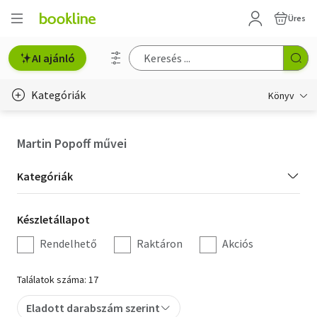
Üres
AI ajánló
Kategóriák
Könyv
Életmód, egészség
Martin Popoff művei
Erotika
Kategória
Kategóriák
Gyermek- és ifjúsági
szűrés
Készletállapot
Készletállapot
Hobbi, szabadidő
szűrés
Rendelhető
Raktáron
Akciós
Irodalom
Találatok száma: 17
Művészet
Eladott darabszám szerint
Szakkönyv