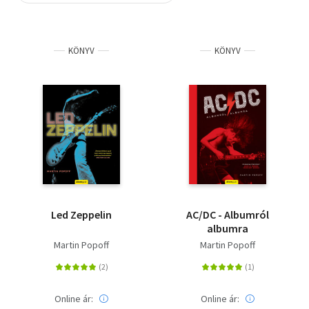
Szótár, nyelvkönyv
KÖNYV
KÖNYV
Tankönyv, segédkönyv
Társadalomtudomány
Természettudomány
Történelem
Vallás
Led Zeppelin
AC/DC - Albumról
albumra
Martin Popoff
Martin Popoff
Online ár:
Online ár: