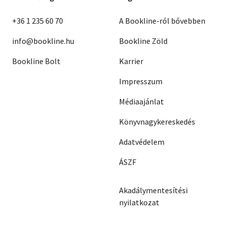
+36 1 235 60 70
A Bookline-ról bővebben
info@bookline.hu
Bookline Zöld
Bookline Bolt
Karrier
Impresszum
Médiaajánlat
Könyvnagykereskedés
Adatvédelem
ÁSZF
Akadálymentesítési
nyilatkozat