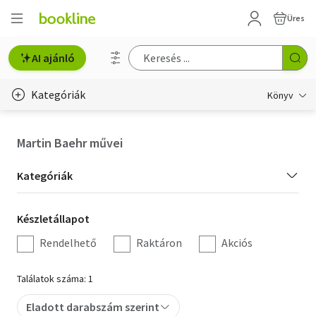
Üres
AI ajánló
Kategóriák
Könyv
Életmód, egészség
Martin Baehr művei
Erotika
Kategória
Kategóriák
Gyermek- és ifjúsági
szűrés
Készletállapot
Készletállapot
Hobbi, szabadidő
szűrés
Rendelhető
Raktáron
Akciós
Irodalom
Találatok száma: 1
Művészet
Eladott darabszám szerint
Szakkönyv