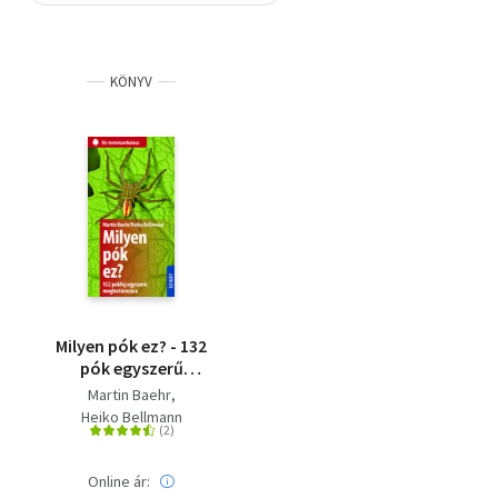
Szótár, nyelvkönyv
KÖNYV
Tankönyv, segédkönyv
Társadalomtudomány
Természettudomány
Történelem
Vallás
Milyen pók ez? - 132
pók egyszerű
meghatározása
Martin Baehr
Heiko Bellmann
Online ár: