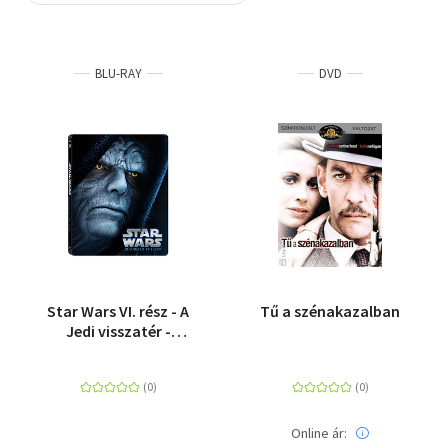
Szótár, nyelvkönyv
BLU-RAY
DVD
Tankönyv, segédkönyv
Társadalomtudomány
Természettudomány
Történelem
Vallás
Star Wars VI. rész - A
Tű a szénakazalban
Jedi visszatér -
Fémdobozos változat
(Blu-ray Steelbook)
Online ár: