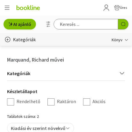
Üres
AI ajánló
Kategóriák
Könyv
Életmód, egészség
Marquand, Richard művei
Erotika
Kategória
Kategóriák
Gyermek- és ifjúsági
szűrés
Készletállapot
Készletállapot
Hobbi, szabadidő
szűrés
Rendelhető
Raktáron
Akciós
Irodalom
Találatok száma: 2
Művészet
Kiadási év szerint növekvő
Szakkönyv