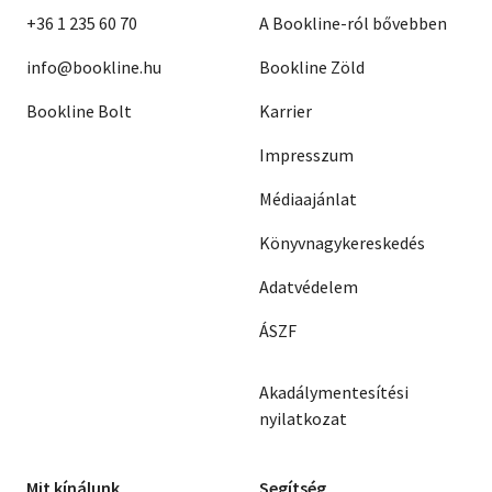
+36 1 235 60 70
A Bookline-ról bővebben
info@bookline.hu
Bookline Zöld
Bookline Bolt
Karrier
Impresszum
Médiaajánlat
Könyvnagykereskedés
Adatvédelem
ÁSZF
Akadálymentesítési
nyilatkozat
Mit kínálunk
Segítség