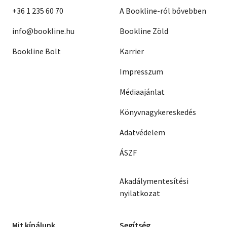
+36 1 235 60 70
A Bookline-ról bővebben
info@bookline.hu
Bookline Zöld
Bookline Bolt
Karrier
Impresszum
Médiaajánlat
Könyvnagykereskedés
Adatvédelem
ÁSZF
Akadálymentesítési
nyilatkozat
Mit kínálunk
Segítség