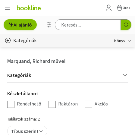
Üres
AI ajánló
Kategóriák
Könyv
Életmód, egészség
Marquand, Richard művei
Erotika
Kategória
Kategóriák
Gyermek- és ifjúsági
szűrés
Készletállapot
Készletállapot
Hobbi, szabadidő
szűrés
Rendelhető
Raktáron
Akciós
Irodalom
Találatok száma: 2
Művészet
Típus szerint
Szakkönyv