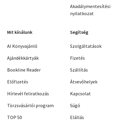
Akadálymentesítési
nyilatkozat
Mit kínálunk
Segítség
AI Könyvajánló
Szolgáltatások
Ajándékkártyák
Fizetés
Bookline Reader
Szállítás
Előfizetés
Átvevőhelyek
Hírlevél feliratkozás
Kapcsolat
Törzsvásárlói program
Súgó
TOP 50
Elállás