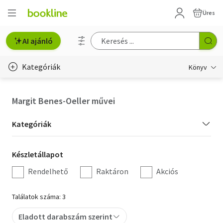
Üres
AI ajánló
Kategóriák
Könyv
Életmód, egészség
Margit Benes-Oeller művei
Erotika
Kategória
Kategóriák
Gyermek- és ifjúsági
szűrés
Készletállapot
Készletállapot
Hobbi, szabadidő
szűrés
Rendelhető
Raktáron
Akciós
Irodalom
Találatok száma: 3
Művészet
Eladott darabszám szerint
Szakkönyv