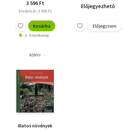
3 596 Ft
Előjegyezhető
Eredeti ár: 3 995 Ft
Kosárba
Előjegyzem
2 - 3 munkanap
KÖNYV
Illatos növények