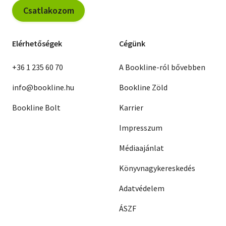
Csatlakozom
Elérhetőségek
Cégünk
+36 1 235 60 70
A Bookline-ról bővebben
info@bookline.hu
Bookline Zöld
Bookline Bolt
Karrier
Impresszum
Médiaajánlat
Könyvnagykereskedés
Adatvédelem
ÁSZF