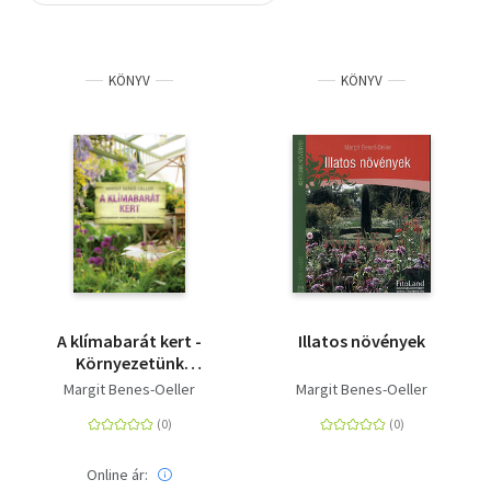
Szótár, nyelvkönyv
KÖNYV
KÖNYV
Tankönyv, segédkönyv
Társadalomtudomány
Természettudomány
Történelem
Vallás
A klímabarát kert -
Illatos növények
Környezetünk
természetes
Margit Benes-Oeller
Margit Benes-Oeller
klímaberendezése
Online ár: