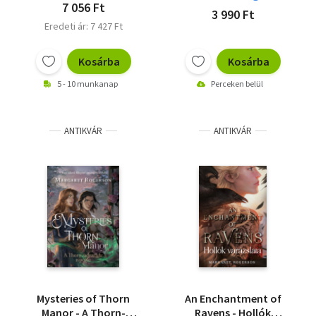
7 056 Ft
3 990 Ft
Eredeti ár: 7 427 Ft
Kosárba
Kosárba
5 - 10 munkanap
Perceken belül
ANTIKVÁR
ANTIKVÁR
Mysteries of Thorn
An Enchantment of
Manor - A Thorn-
Ravens - Hollók