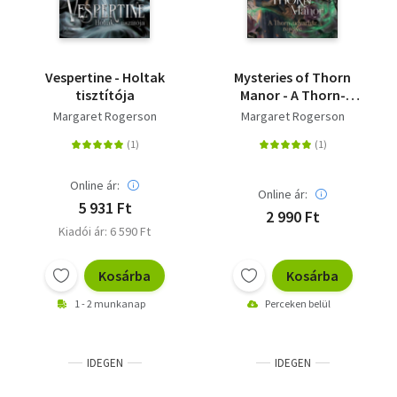
Vespertine - Holtak
Mysteries of Thorn
tisztítója
Manor - A Thorn-
udvarház rejtélye
Margaret Rogerson
Margaret Rogerson
Online ár:
Online ár:
5 931 Ft
2 990 Ft
Kiadói ár: 6 590 Ft
Kosárba
Kosárba
1 - 2 munkanap
Perceken belül
IDEGEN
IDEGEN