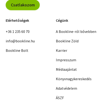
Csatlakozom
Elérhetőségek
Cégünk
+36 1 235 60 70
A Bookline-ról bővebben
info@bookline.hu
Bookline Zöld
Bookline Bolt
Karrier
Impresszum
Médiaajánlat
Könyvnagykereskedés
Adatvédelem
ÁSZF