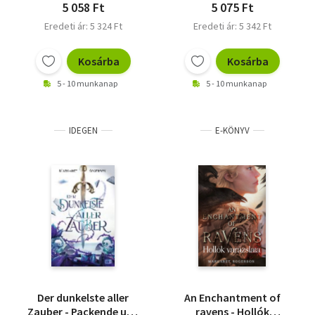
5 058 Ft
5 075 Ft
Eredeti ár: 5 324 Ft
Eredeti ár: 5 342 Ft
Kosárba
Kosárba
5 - 10 munkanap
5 - 10 munkanap
IDEGEN
E-KÖNYV
Der dunkelste aller
An Enchantment of
Zauber - Packende und
ravens - Hollók