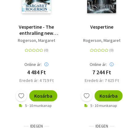
Vespertine - The
Vespertine
enthralling new
fantasy from the New
Rogerson, Margaret
Rogerson, Margaret
York Times bestselling
author of Sorcery of
Thorns and An
Enchantment of
Online ár:
Online ár:
Ravens
4 484 Ft
7 244 Ft
Eredeti ár: 4 719 Ft
Eredeti ár: 7 625 Ft
Kosárba
Kosárba
5 - 10 munkanap
5 - 10 munkanap
IDEGEN
IDEGEN