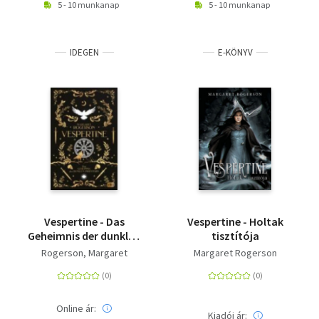
5 - 10 munkanap
5 - 10 munkanap
IDEGEN
E-KÖNYV
Vespertine - Das
Vespertine - Holtak
Geheimnis der dunklen
tisztítója
Priesterin -
Rogerson, Margaret
Margaret Rogerson
Atmosphärisch,
magisch, fesselnd - die
neue Dark Fantasy der
Bestsellerautorin
Online ár:
Kiadói ár: