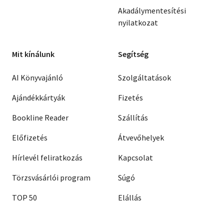
Akadálymentesítési
nyilatkozat
Mit kínálunk
Segítség
AI Könyvajánló
Szolgáltatások
Ajándékkártyák
Fizetés
Bookline Reader
Szállítás
Előfizetés
Átvevőhelyek
Hírlevél feliratkozás
Kapcsolat
Törzsvásárlói program
Súgó
TOP 50
Elállás