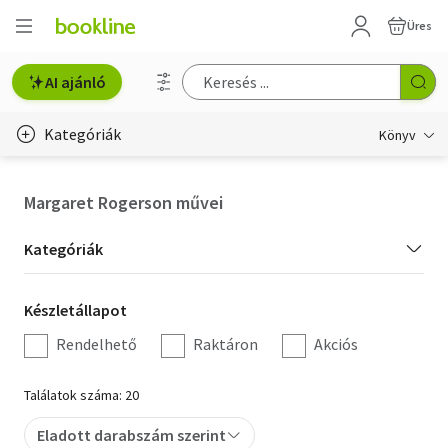
Üres
AI ajánló
Kategóriák
Könyv
Életmód, egészség
Margaret Rogerson művei
Erotika
Kategória
Kategóriák
Gyermek- és ifjúsági
szűrés
Készletállapot
Készletállapot
Hobbi, szabadidő
szűrés
Rendelhető
Raktáron
Akciós
Irodalom
Találatok száma: 20
Művészet
Eladott darabszám szerint
Szakkönyv