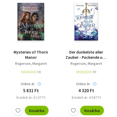
Mysteries of Thorn
Der dunkelste aller
Manor
Zauber - Packende und
atmosphärische
Rogerson, Margaret
Rogerson, Margaret
Fantasy
Online ár:
Online ár:
5 831 Ft
4 320 Ft
Eredeti ár: 6 137 Ft
Eredeti ár: 4 547 Ft
Kosárba
Kosárba