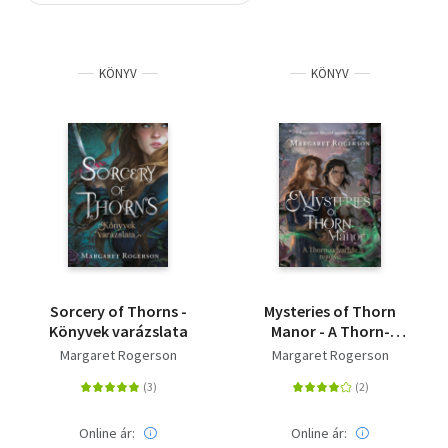
Szótár, nyelvkönyv
KÖNYV
KÖNYV
Tankönyv, segédkönyv
Társadalomtudomány
Természettudomány
Történelem
Vallás
Sorcery of Thorns -
Mysteries of Thorn
Könyvek varázslata
Manor - A Thorn-
udvarház rejtélye
Margaret Rogerson
Margaret Rogerson
Online ár:
Online ár: