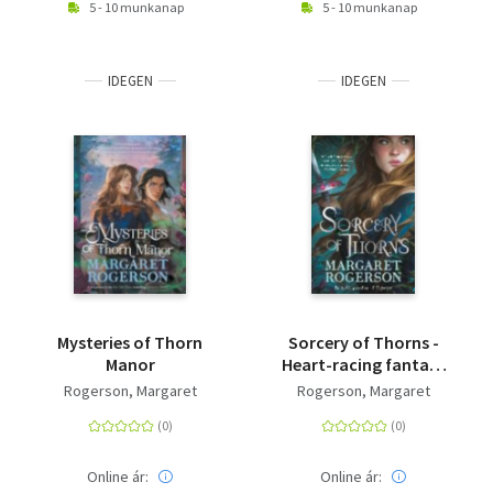
5 - 10 munkanap
5 - 10 munkanap
IDEGEN
IDEGEN
Mysteries of Thorn
Sorcery of Thorns -
Manor
Heart-racing fantasy
from the New York
Rogerson, Margaret
Rogerson, Margaret
Times bestselling
author of An
Enchantment of
Ravens
Online ár:
Online ár: