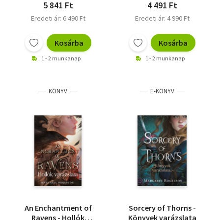
5 841 Ft
4 491 Ft
Eredeti ár: 6 490 Ft
Eredeti ár: 4 990 Ft
Kosárba
Kosárba
1 - 2 munkanap
1 - 2 munkanap
KÖNYV
E-KÖNYV
An Enchantment of
Sorcery of Thorns -
Ravens - Hollók
Könyvek varázslata