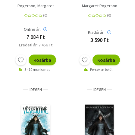
atmosphärische
varázslata
Rogerson, Margaret
Margaret Rogerson
Fantasy
Online ár:
Kiadói ár:
7 084 Ft
3 590 Ft
Eredeti ár: 7 456 Ft
Kosárba
Kosárba
5 - 10 munkanap
Perceken belül
IDEGEN
IDEGEN