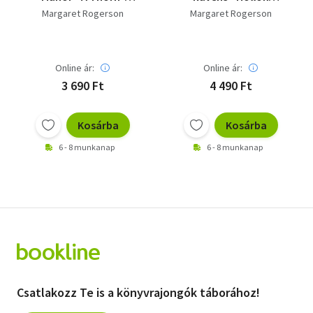
udvarház rejtélye
varázslata
Margaret Rogerson
Margaret Rogerson
Online ár:
Online ár:
3 690 Ft
4 490 Ft
Kosárba
Kosárba
6 - 8 munkanap
6 - 8 munkanap
Csatlakozz Te is a könyvrajongók táborához!