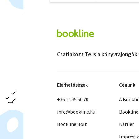
Csatlakozz Te is a könyvrajongók
Elérhetőségek
Cégünk
+36 1 235 60 70
A Bookli
info@bookline.hu
Bookline
Bookline Bolt
Karrier
Impress