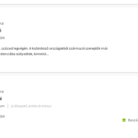
ka
é
004
X. század legvégén. A különböző országokból származó szereplők már
denciába süllyedtek, kimerül...
ka
é
ium
jó állapotú antikvár könyv
004
Beszál