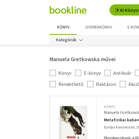
AI Könyv
KÖNYV
GYEREKKÖNYV
E-KÖN
Kategóriák
Manuela Gretkowska művei
Könyv
E-könyv
Antikvár
Kategória
szűrés
További
Rendelhető
Raktáron
Akci
szűrők
KÖNYV
Manuela Gretkows
Metafizikai kabar
Európa Könyvkiadó, 2
Párizsban járunk, a X