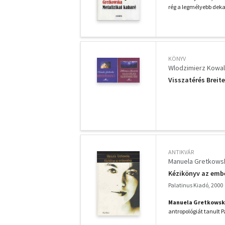
rég a legmélyebb deka
KÖNYV
Wlodzimierz Kowa
Visszatérés Breit
ANTIKVÁR
Manuela Gretkows
Kézikönyv az emb
Palatinus Kiadó, 2000
Manuela Gretkows
antropológiát tanult 