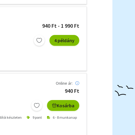
940 Ft - 1 990 Ft
4 példány
Online ár:
940 Ft
Kosárba
lítói készleten
9 pont
6 - 8 munkanap