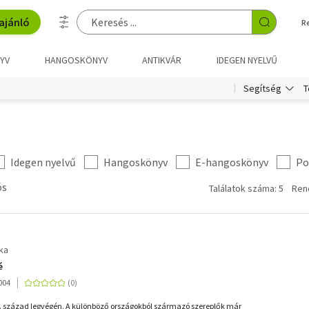
ajánló
R
YV
HANGOSKÖNYV
ANTIKVÁR
IDEGEN NYELVŰ
T
Segítség
Idegen nyelvű
Hangoskönyv
E-hangoskönyv
Po
ós
Találatok száma: 5
Ren
ka
é
004
X. század legvégén. A különböző országokból származó szereplők már