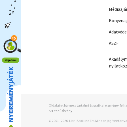
Médiaajá
Könyvnag
Adatvéd
ÁSZF
Akadálym
nyilatko
Oldalaink bármely tartalmi és grafikai elemének felha
SSL tanúsítvány
© 2001 - 2026, Libri-Bookline Zrt. Minden jog fenntartva