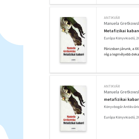
ANTIKVÁR
Manuela Gretkows
Metafizikai kabar
Európa Könyvkiadó, 2
Párizsban járunk, a X
rég a legmélyebb deka
ANTIKVÁR
Manuela Gretkows
metafizikai kabar
Könyvbogár Antikvár
Európa Könyvkiadó, 2