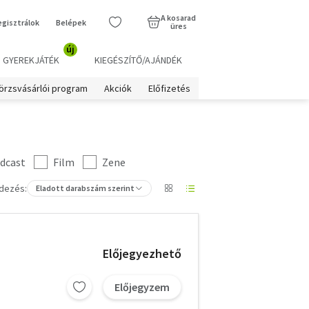
A kosarad
egisztrálok
Belépek
üres
új
GYEREKJÁTÉK
KIEGÉSZÍTŐ/AJÁNDÉK
örzsvásárlói program
Akciók
Előfizetés
dcast
Film
Zene
dezés:
Eladott darabszám szerint
Előjegyezhető
Előjegyzem