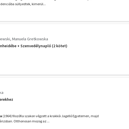
denciába süllyedtek, kimerül...
lewski
Manuela Gretkowska
enheidébe + Szenvedélynapló (2 kötet)
ka
erekhez
ka
(1964) filozófia szakon végzett a krakkói Jagelló Egyetemen, majd
Párizsban. Otthonosan mozog az ...