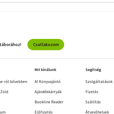
További
szűrők
Csatlakozom
 táborához!
Mit kínálunk
Segítség
ne-ról bővebben
AI Könyvajánló
Szolgáltatások
 Zöld
Ajándékkártyák
Fizetés
Bookline Reader
Szállítás
zum
Előfizetés
Átvevőhelyek