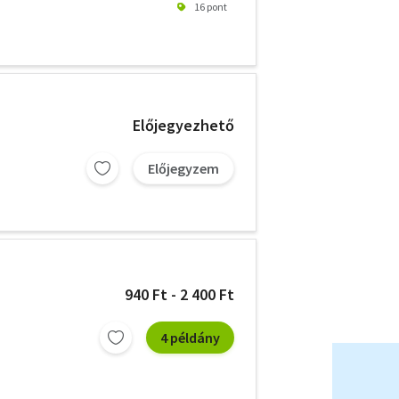
16 pont
Előjegyezhető
Előjegyzem
940 Ft - 2 400 Ft
4 példány