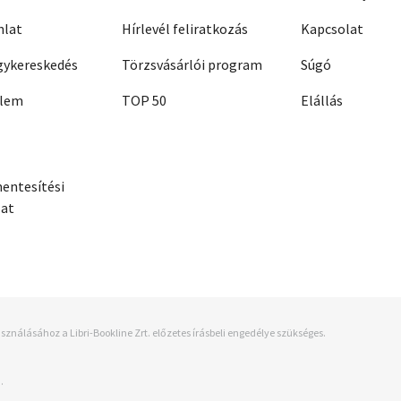
nlat
Hírlevél feliratkozás
Kapcsolat
ykereskedés
Törzsvásárlói program
Súgó
elem
TOP 50
Elállás
entesítési
zat
sználásához a Libri-Bookline Zrt. előzetes írásbeli engedélye szükséges.
.