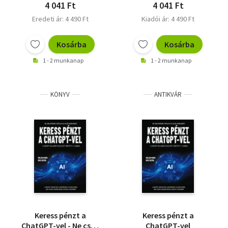
segítőtársad!
4 041 Ft
4 041 Ft
Eredeti ár: 4 490 Ft
Kiadói ár: 4 490 Ft
Kosárba
Kosárba
1 - 2 munkanap
1 - 2 munkanap
KÖNYV
ANTIKVÁR
Keress pénzt a
Keress pénzt a
ChatGPT-vel - Ne csak
ChatGPT-vel