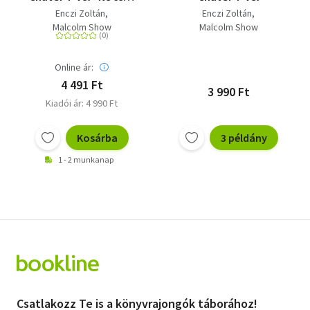
kívülről figyeld az AI-
Enczi Zoltán
Enczi Zoltán
világ száguldását! A
Malcolm Show
Malcolm Show
ChatGPT milliomos II.
bővített, frissített
kiadása
Online ár:
4 491 Ft
3 990 Ft
Kiadói ár: 4 990 Ft
Kosárba
3 példány
1 - 2 munkanap
Csatlakozz Te is a könyvrajongók táborához!