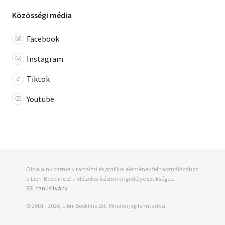
Közösségi média
Facebook
Instagram
Tiktok
Youtube
Oldalaink bármely tartalmi és grafikai elemének felhasználásához
a Libri-Bookline Zrt. előzetes írásbeli engedélye szükséges.
SSL tanúsítvány
© 2001 - 2026, Libri-Bookline Zrt. Minden jog fenntartva.