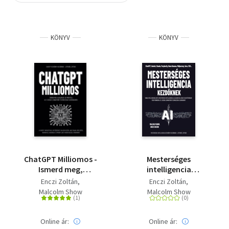
Szótár, nyelvkönyv
KÖNYV
KÖNYV
Tankönyv, segédkönyv
Társadalomtudomány
Természettudomány
Történelem
Vallás
ChatGPT Milliomos -
Mesterséges
Ismerd meg,
intelligencia
alkalmazd, és profitálj
kezdőknek - Tanuld
Enczi Zoltán
Enczi Zoltán
a 21. század
meg, hogyan lehet a
Malcolm Show
Malcolm Show
legnagyobb
mesterséges
technológiai
intelligencia a legjobb
újdonságából!
kollégád és
Online ár:
Online ár: