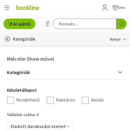
Üres
AI ajánló
Kategóriák
Könyv
Életmód, egészség
Malcolm Show művei
Erotika
Kategória
Kategóriák
Gyermek- és ifjúsági
szűrés
Készletállapot
Készletállapot
Hobbi, szabadidő
szűrés
Rendelhető
Raktáron
Akciós
Irodalom
Találatok száma: 4
Művészet
Eladott darabszám szerint
Szakkönyv