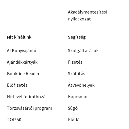
Akadálymentesítési
nyilatkozat
Mit kínálunk
Segítség
AI Könyvajánló
Szolgáltatások
Ajándékkártyák
Fizetés
Bookline Reader
Szállítás
Előfizetés
Átvevőhelyek
Hírlevél feliratkozás
Kapcsolat
Törzsvásárlói program
Súgó
TOP 50
Elállás