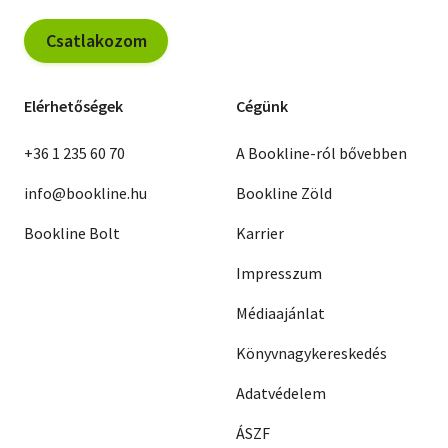
Csatlakozom
Elérhetőségek
Cégünk
+36 1 235 60 70
A Bookline-ról bővebben
info@bookline.hu
Bookline Zöld
Bookline Bolt
Karrier
Impresszum
Médiaajánlat
Könyvnagykereskedés
Adatvédelem
ÁSZF